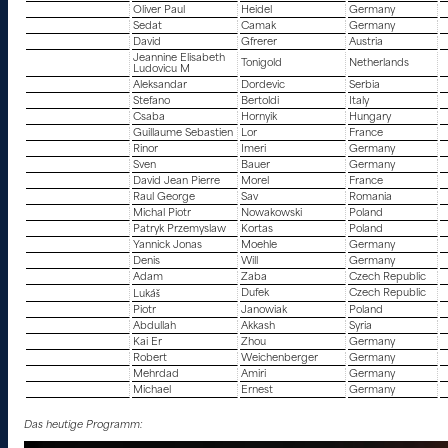
Oliver Paul
Heidel
Germany
Sedat
Camak
Germany
David
Gfrerer
Austria
Jeannine Elisabeth
Tonigold
Netherlands
Ludovicu M
Aleksandar
Dordevic
Serbia
Stefano
Bertoldi
Italy
Csaba
Hornyik
Hungary
Guillaume Sebastien
Lor
France
Rinor
Imeri
Germany
Sven
Bauer
Germany
David Jean Pierre
Morel
France
Raul George
Sav
Romania
Michal Piotr
Nowakowski
Poland
Patryk Przemyslaw
Kortas
Poland
Yannick Jonas
Moehle
Germany
Denis
Will
Germany
Adam
Zaba
Czech Republic
Dufek
Czech Republic
Lukáš
Piotr
Janowiak
Poland
Abdullah
Akkash
Syria
Kai Er
Zhou
Germany
Robert
Weichenberger
Germany
Mehrdad
Amiri
Germany
Michael
Ernest
Germany
Das heutige Programm: