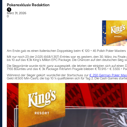
Pokerexklusiv Redaktion
März 31, 2026
0
Am Ende gab es einen italienischen Doppelsieg beim € 120 + 45 Polish Poker Masters 
Mit nur noch 23 der 2.025 (668/1.357) Entries war es gestern, den 30. März, ins Final
bis 10 auf das €3k King’s Million EPC Package. Die Chancen auf den deutschen Sieg w
Die Siegprämie wurde nicht ganz ausgespielt, die letzten vier einigten sich auf eine
7.155 Bounties und das € 3k Package mitnahm Fragale blieben € 10.915 + € 3.555 + Pa
Während der Sieger gekürt wurde,fiel der Startschuss zur
€ 250 German Poker Maste
Geld (€500 Min-Cash), die top 10 % qualifizieren sich für Tag 2. Die Cash Games star