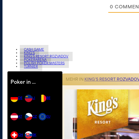
0
COMMEN
CASH GAME
KING'S
KING'S RESORT ROZVADOV
POKERARENA
POLISH POKER MASTERS
TURNIER
MEHR IN
KING'S RESORT ROZVADO
Poker in …
DE
LI
BE
AT
CZ
EU
CH
SK