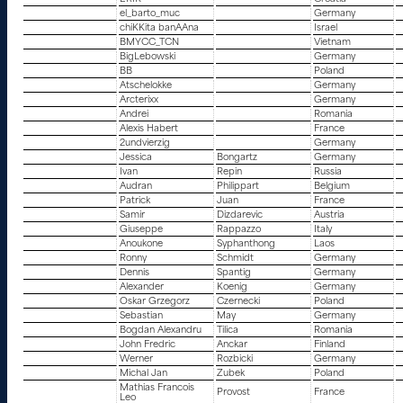
el_barto_muc
Germany
chiKKita banAAna
Israel
BMYCC_TCN
Vietnam
BigLebowski
Germany
BB
Poland
Atschelokke
Germany
Arcterixx
Germany
Andrei
Romania
Alexis Habert
France
2undvierzig
Germany
Jessica
Bongartz
Germany
Ivan
Repin
Russia
Audran
Philippart
Belgium
Patrick
Juan
France
Samir
Dizdarevic
Austria
Giuseppe
Rappazzo
Italy
Anoukone
Syphanthong
Laos
Ronny
Schmidt
Germany
Dennis
Spantig
Germany
Alexander
Koenig
Germany
Oskar Grzegorz
Czernecki
Poland
Sebastian
May
Germany
Bogdan Alexandru
Tilica
Romania
John Fredric
Anckar
Finland
Werner
Rozbicki
Germany
Michal Jan
Zubek
Poland
Mathias Francois
Provost
France
Leo