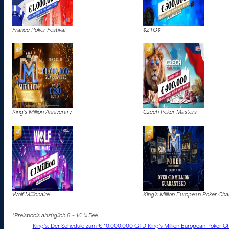
France Poker Festival
$ZTO$
King’s Million Anniverary
Czech Poker Masters
Wolf Millionaire
King’s Million European Poker Ch
*Preispools abzüglich 8 – 16 % Fee
King’s: Der Schedule zum € 10.000.000 GTD King’s Million European Poker Ch