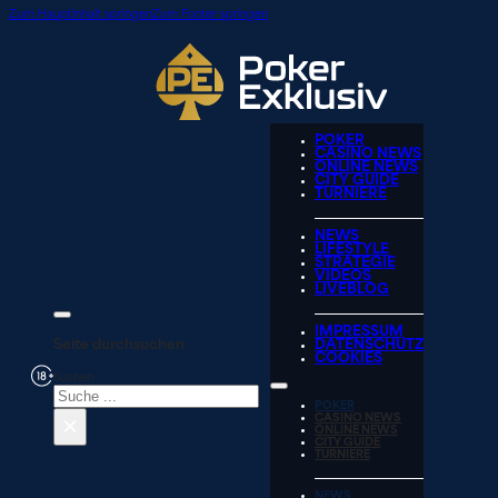
Zum Hauptinhalt springen
Zum Footer springen
POKER
CASINO NEWS
ONLINE NEWS
CITY GUIDE
TURNIERE
NEWS
LIFESTYLE
STRATEGIE
VIDEOS
LIVEBLOG
IMPRESSUM
Seite durchsuchen
DATENSCHUTZ
COOKIES
Suchen
POKER
×
CASINO NEWS
ONLINE NEWS
CITY GUIDE
TURNIERE
NEWS