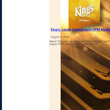
King’s: Letzte Chance beim PPM Myst
August 9, 2026
News","disable_query_merge":true,"orderby":"date","
pages="636" data-start="1" data-end="2">