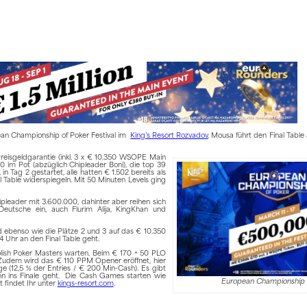
ean Championship of Poker Festival im
King’s Resort Rozvadov
, Mousa führt den Final Tabl
Preisgeldgarantie (inkl. 3 x € 10.350 WSOPE Main
 im Pot (abzüglich Chipleader Boni), die top 39
 Tag 2 gestartet, alle hatten € 1.502 bereits als
l Table widerspiegeln. Mit 50 Minuten Levels ging
pleader mit 3.600.000, dahinter aber reihen sich
Deutsche ein, auch Flurim Alija, KingKhan und
nd ebenso wie die Plätze 2 und 3 auf das € 10.350
 Uhr an den Final Table geht.
Polish Poker Masters warten. Beim € 170 + 50 PLO
 Zudem wird das € 110 PPM Opener eröffnet, hier
 (12,5 % der Entries / € 200 Min-Cash). Es gibt
n ins Finale geht. Die Cash Games starten wie
European Championship 
 findet Ihr unter
kings-resort.com
.