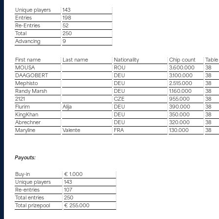
Unique players
143
Entries
198
Re-Entries
52
Total
250
Advancing
9
First name
Last name
Nationality
Chip count
Table
MOUSA
ROU
3.600.000
38
DAAGOBERT
DEU
3.100.000
38
Mephisto
DEU
2.515.000
38
Randy Marsh
DEU
1.160.000
38
2121
CZE
955.000
38
Flurim
Alija
DEU
390.000
38
KingKhan
DEU
350.000
38
Abrechner
DEU
320.000
38
Maryline
Valente
FRA
130.000
38
Payouts:
Buy-in
€ 1.000
Unique players
143
Re-entries
107
Total entries
250
Total prizepool
€ 255.000