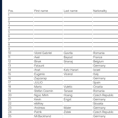
Pos.
First name
Last name
Nationality
1
2
3
4
5
6
7
8
9
10
Viorel Gabriel
Gavrila
Romania
11
Axel
Bayout
France
12
Binak
Sinanaj
Belgium
13
Fataunt
Germany
14
Anat
Katz Harari
Israel
15
Eugenio
Vicenzi
Italy
16
Zapzarap
Germany
17
JULIO
Spain
18
Mario
Vuletic
Croatia
19
Stefan Cosmin
Tanase
Romania
20
Ngoc Minh
Hoang
Czech Republic
21
Kevin
Engst
Germany
22
eMKey
Slovakia
23
Andreas
Maier
Germany
24
Patrik
Zidek
Czech Republic
25
Mr.Backhand
Germany