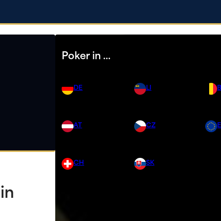
Poker in …
DE
LI
AT
CZ
CH
SK
in