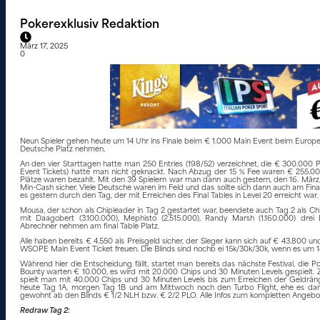
Pokerexklusiv Redaktion
März 17, 2025
0
Neun Spieler gehen heute um 14 Uhr ins Finale beim € 1.000 Main Event beim Europ
Deutsche Platz nehmen.
An den vier Starttagen hatte man 250 Entries (198/52) verzeichnet, die € 300.000 
Event Tickets) hatte man nicht geknackt. Nach Abzug der 15 % Fee waren € 255.000
Plätze waren bezahlt. Mit den 39 Spielern war man dann auch gestern, den 16. März, in
Min-Cash sicher. Viele Deutsche waren im Feld und das sollte sich dann auch am Fina
es gestern durch den Tag, der mit Erreichen des Final Tables in Level 20 erreicht war.
Mousa, der schon als Chipleader in Tag 2 gestartet war, beendete auch Tag 2 als Chi
mit Daagobert (3.100.000), Mephisto (2.515.000), Randy Marsh (1.160.000) drei 
Abrechner nehmen am final Table Platz.
Alle haben bereits € 4.550 als Preisgeld sicher, der Sieger kann sich auf € 43.800 u
WSOPE Main Event Ticket freuen. Die Blinds sind nochb ei 15k/30k/30k, wenn es um 14
Während hier die Entscheidung fällt, startet man bereits das nächste Festival, die 
Bounty warten € 10.000, es wird mit 20.000 Chips und 30 Minuten Levels gespielt.
spielt man mit 40.000 Chips und 30 Minuten Levels bis zum Erreichen der Geldränge
heute Tag 1A, morgen Tag 1B und am Mittwoch noch den Turbo Flight, ehe es dan
gewohnt ab den Blinds € 1/2 NLH bzw. € 2/2 PLO. Alle Infos zum kompletten Angebot
Redraw Tag 2: