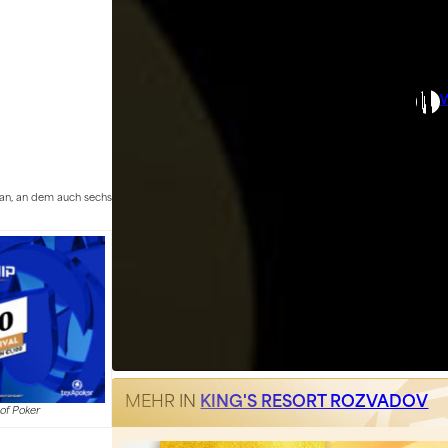
e an, an dem auch sechs
MEHR IN
KING'S RESORT ROZVADOV
of Poker