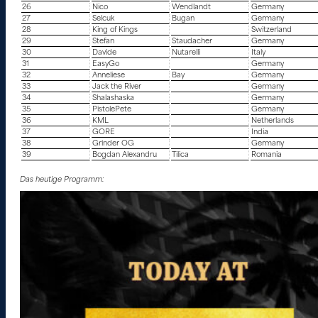
26
Nico
Wendlandt
Germany
27
Selcuk
Bugan
Germany
28
King of Kings
Switzerland
29
Stefan
Staudacher
Germany
30
Davide
Nutarelli
Italy
31
EasyGo
Germany
32
Anneliese
Bay
Germany
33
Jack the River
Germany
34
Shalashaska
Germany
35
PistolePete
Germany
36
KML
Netherlands
37
GORE
India
38
Grinder OG
Germany
39
Bogdan Alexandru
Tilica
Romania
Das heutige Programm: