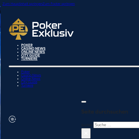
Zum Hauptinhalt springen
Zum Footer springen
POKER
CASINO NEWS
ONLINE NEWS
CITY GUIDE
TURNIERE
Poker
Casino News
Online News
City Guide
Turniere
Seite durchsuchen
Suchen
×