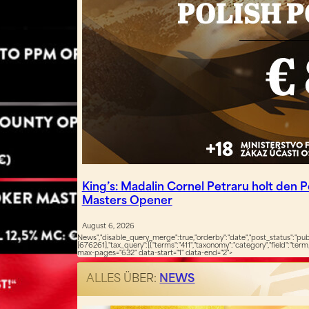
King’s: Madalin Cornel Petraru holt den P
Masters Opener
August 6, 2026
News","disable_query_merge":true,"orderby":"date","post_status":"publ
[676261],"tax_query":[{"terms":"411","taxonomy":"category","field":"term
max-pages="632" data-start="1" data-end="2">
ALLES ÜBER:
NEWS