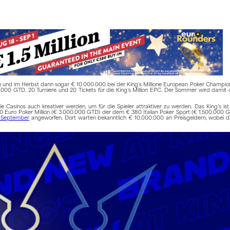
ionen und im Herbst dann sogar € 10.000.000 bei der King’s Millione European Poker Champ
00 GTD. 20 Turniere und 20 Tickets für die King’s Million EPC. Der Sommer wird damit de
 Casinos auch kreativer werden, um für die Spieler attraktiver zu werden. Das King’s ist 
90 Euro Poker Million (€ 3.000.000 GTD) der dem € 380 Italian Poker Sport (€ 1.500.000 
m September
angeworfen. Dort warten bekanntlich € 10.000.000 an Preisgeldern, wobei d