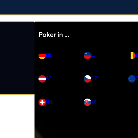
Poker in …
DE
LI
AT
CZ
CH
SK