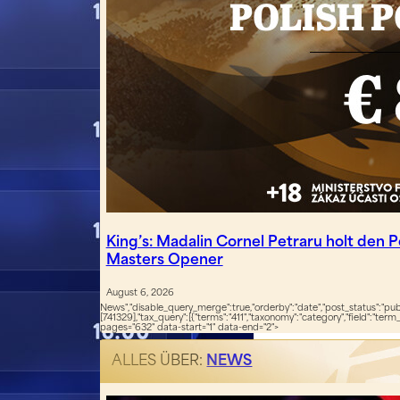
King’s: Madalin Cornel Petraru holt den P
Masters Opener
August 6, 2026
News","disable_query_merge":true,"orderby":"date","post_status":"publ
[741329],"tax_query":[{"terms":"411","taxonomy":"category","field":"ter
pages="632" data-start="1" data-end="2">
ALLES ÜBER:
NEWS