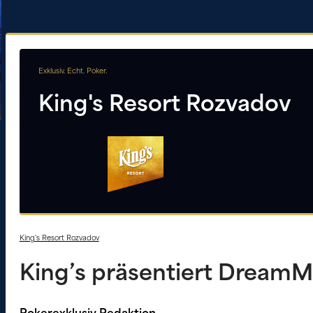
Exklusiv. Echt. Poker.
King's Resort Rozvadov
King's Resort Rozvadov
King’s präsentiert DreamMa