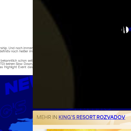
ionship. Und noch immer
finitiv noch heißer im
bekanntlich schon seit
GTD) keinen Slow Down.
as Highlight Event das
MEHR IN
KING'S RESORT ROZVADOV