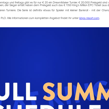
onntags und freitags gibt es für nur € 20 ein DreamMaker Turnier. € 20.000 Preisgeld sind d
en, der Sieger erhält neben dem Preisgeld auch das € 1.150 King’s Million EPC Ticket (aus 
Turniere. Die Serie ist definitiv etwas für Spieler mit kleiner Bankroll – mit der Chanc
 PLO. Alle Informationen zum kompletten Angebot findet Ihr unter
kings-resort.com
.