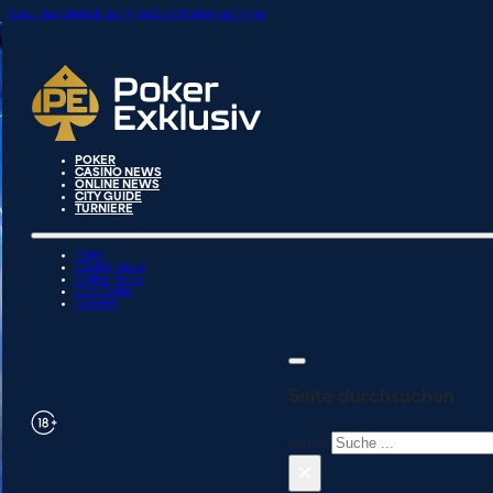
Zum Hauptinhalt springen
Zum Footer springen
POKER
CASINO NEWS
ONLINE NEWS
CITY GUIDE
TURNIERE
Poker
Casino News
Online News
City Guide
Turniere
Seite durchsuchen
Suchen
×