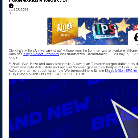
Pokerexklusiv Redaktion
Juni 27, 2026
0
Die King’s Million Anniversary ist auf Millionenkurs, im Sommer warten weitere Mill
kann das
King’s Resort Rozvadov
eins draufsetzen. DreamMaker – € 20 Buy-In, € 20.0
King’s.
Fußball WM, Hitze und auch eine breite Auswahl an Turnieren sorgen dafür, dass die
Jahren eine gute Anlaufstelle und auch im Sommer gibt es zum Beispiel mit der € 5
Außerdem hat man auch schon die Werbemaschinerie für die K
ing’s Million EPC i
€1.150 King’s Million EPC mit € 5.000.000 GTD ist.