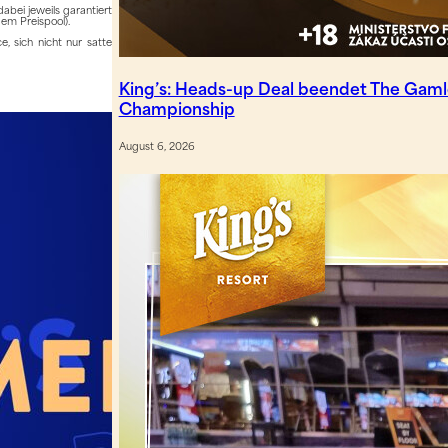
abei jeweils garantiert
dem Preispool).
e, sich nicht nur satte
King’s: Heads-up Deal beendet The Gam
Championship
August 6, 2026