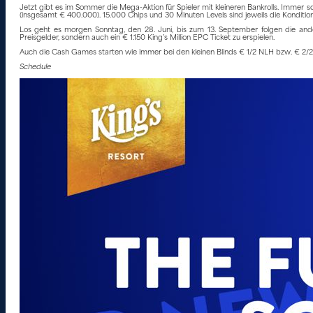
Jetzt gibt es im Sommer die Mega-Aktion für Spieler mit kleineren Bankrolls. Immer s
(insgesamt € 400.000). 15.000 Chips und 30 Minuten Levels sind jeweils die Kondition
Los geht es morgen Sonntag, den 28. Juni, bis zum 13. September folgen die anderen 
Preisgelder, sondern auch ein € 1.150 King’s Million EPC Ticket zu erspielen.
Auch die Cash Games starten wie immer bei den kleinen Blinds € 1/2 NLH bzw. € 2/2
Schedule