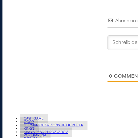
Abonniere
0
COMMEN
CASH GAME
GCOP
GERMAN CHAMPIONSHIP OF POKER
KING'S
KING'S RESORT ROZVADOV
POKERARENA