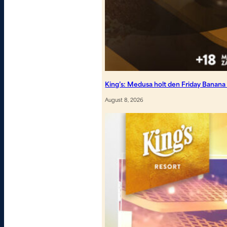
King’s: Medusa holt den Friday Banan
August 8, 2026