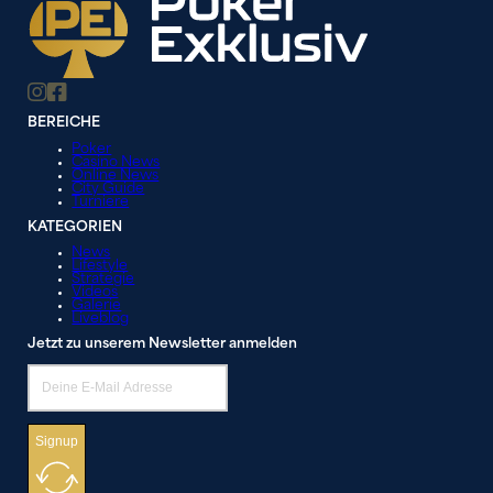
BEREICHE
Poker
Casino News
Online News
City Guide
Turniere
KATEGORIEN
News
Lifestyle
Strategie
Videos
Galerie
Liveblog
Jetzt zu unserem Newsletter anmelden
Signup