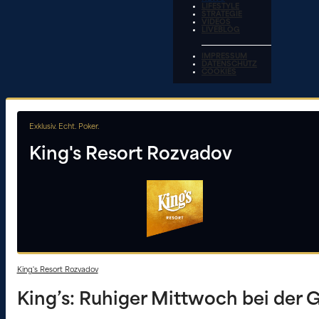
LIFESTYLE
STRATEGIE
VIDEOS
LIVEBLOG
IMPRESSUM
DATENSCHUTZ
COOKIES
Exklusiv. Echt. Poker.
King's Resort Rozvadov
King's Resort Rozvadov
King’s: Ruhiger Mittwoch bei der