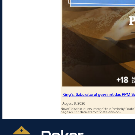
King’s: Szburatorul gewinnt das PPM S
August 8, 2026
News","disable_query_merge":true,"orderby":"date","
pages="635" data-start="1" data-end="2">