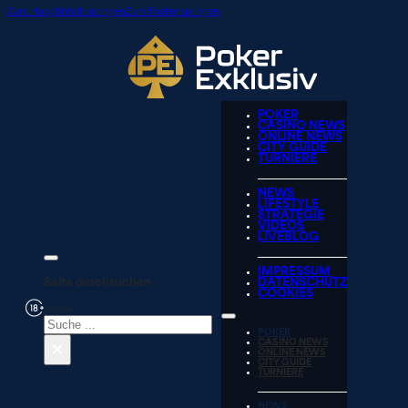
Zum Hauptinhalt springen
Zum Footer springen
POKER
CASINO NEWS
ONLINE NEWS
CITY GUIDE
TURNIERE
NEWS
LIFESTYLE
STRATEGIE
VIDEOS
LIVEBLOG
IMPRESSUM
Seite durchsuchen
DATENSCHUTZ
COOKIES
Suchen
POKER
×
CASINO NEWS
ONLINE NEWS
CITY GUIDE
TURNIERE
NEWS