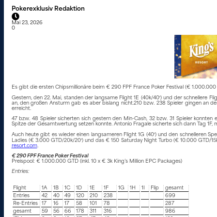
Pokerexklusiv Redaktion
Mai 23, 2026
0
Es gibt die ersten Chipsmillionäre beim € 290 FPF France Poker Festival (€ 1.000.000 
Gestern, den 22. Mai, standen der langsame Flight 1E (40k/40′) und der schnellere F
an, den großen Ansturm gab es aber bislang nicht.210 bzw. 238 Spieler gingen an den
erreicht.
47 bzw. 48 Spieler sicherten sich gestern den Min-Cash, 32 bzw. 31 Spieler konnten 
Spitze der Gesamtwertung setzen konnte. Antonio Fragale sicherte sich dann Tag 1F, mi
Auch heute gibt es wieder einen langsameren Flight 1G (40′) und den schnelleren Spee
Ladies (€ 3.000 GTD/20k/20′) und das € 150 Saturday Night Turbo (€ 10.000 GTD/15k
resort.com
.
€ 290 FPF France Poker Festival
Preispool: € 1.000.000 GTD (inkl. 10 x € 3k King’s Million EPC Packages)
Entries:
Flight
1A
1B
1C
1D
1E
1F
1G
1H
1I
Flip
gesamt
Entries
42
40
49
120
210
238
699
Re-Entries
17
16
17
58
101
78
287
gesamt
59
56
66
178
311
316
986