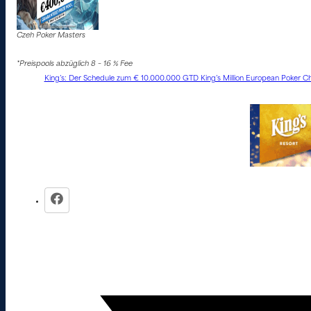
Czeh Poker Masters
*Preispools abzüglich 8 – 16 % Fee
King’s: Der Schedule zum € 10.000.000 GTD King’s Million European Poker Ch