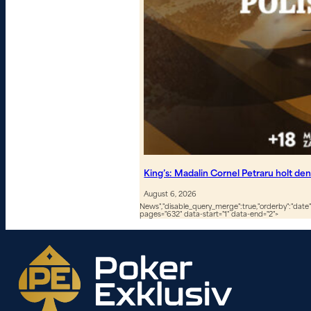
King’s: Madalin Cornel Petraru holt de
August 6, 2026
News","disable_query_merge":true,"orderby":"date","
pages="632" data-start="1" data-end="2">