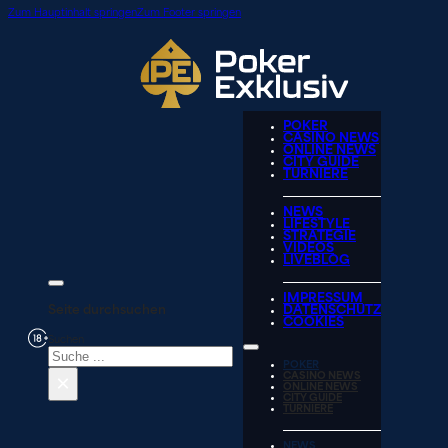
Zum Hauptinhalt springen
Zum Footer springen
POKER
CASINO NEWS
ONLINE NEWS
CITY GUIDE
TURNIERE
NEWS
LIFESTYLE
STRATEGIE
VIDEOS
LIVEBLOG
IMPRESSUM
Seite durchsuchen
DATENSCHUTZ
COOKIES
Suchen
POKER
×
CASINO NEWS
ONLINE NEWS
CITY GUIDE
TURNIERE
NEWS