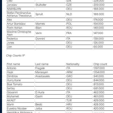
Olev
SVK
224.000
Jaroslav
Stulhofer
CZE
209.000
NIMABJAN
DEU
188.000
Stefan Ferdinandus
Spruit
NLD
188.000
Adrianus Theodorus
Alex
DEU
174.000
Artur Stanislaw
Mames
POL
154.000
Florin Adrian
Bilan
ROU
149.000
Maxime Christophe
Varin
FRA
147.000
Alain
Federico
Donnini
ITA
139.000
Jones
DEU
126.000
Lion
DEU
66.000
Chip Counts 1F
First name
Last name
Nationality
Chip count
Antonio
Fragale
ITA
1.197.000
Hayk
Manasyan
ARM
1.154.000
Dimitrios
Anastasakis
GRC
941.000
Hurry Kane
DEU
844.000
Blue Tomato
DEU
813.000
Sartay
DEU
681.000
Giovanni
D Auria
ITA
462.000
Muhamet
Gashi
DEU
461.000
AKA67
TUR
429.000
Marin
Beslic
HRV
428.000
Eusebiu Nicolae
Jalba
ROU
420.000
Hendrikus Alphonsus