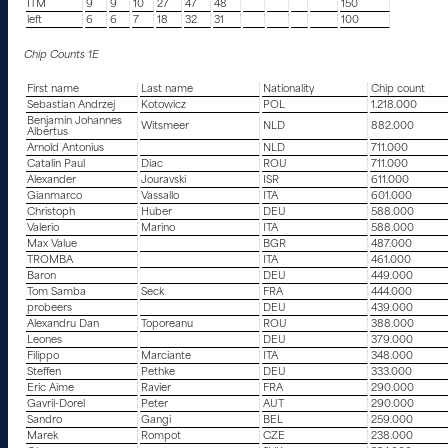
ITM
9
9
10
27
47
48
150
left
6
6
7
18
32
31
100
Chip Counts 1E
First name
Last name
Nationality
Chip count
Sebastian Andrzej
Kotowicz
POL
1.218.000
Benjamin Johannes
Witsmeer
NLD
882.000
Albertus
Arnold Antonius
NLD
711.000
Catalin Paul
Diac
ROU
711.000
Alexander
Jouravski
ISR
611.000
Gianmarco
Vassallo
ITA
601.000
Christoph
Huber
DEU
588.000
Valerio
Marino
ITA
588.000
Max Value
BGR
487.000
TROMBA
ITA
461.000
Baron
DEU
449.000
Tom Samba
Seck
FRA
444.000
probeers
DEU
439.000
Alexandru Dan
Toporeanu
ROU
388.000
Leones
DEU
379.000
Filippo
Marciante
ITA
348.000
Steffen
Pethke
DEU
333.000
Eric Aime
Ravier
FRA
290.000
Gavril-Dorel
Peter
AUT
290.000
Sandro
Gangi
BEL
259.000
Marek
Rompot
CZE
238.000