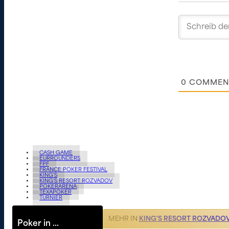
0
COMMEN
CASH GAME
EURROUNDERS
FPF
FRANCE POKER FESTIVAL
KING'S
KING'S RESORT ROZVADOV
POKERARENA
TEXAPOKER
TURNIER
MEHR IN
KING'S RESORT ROZVADO
Poker in …