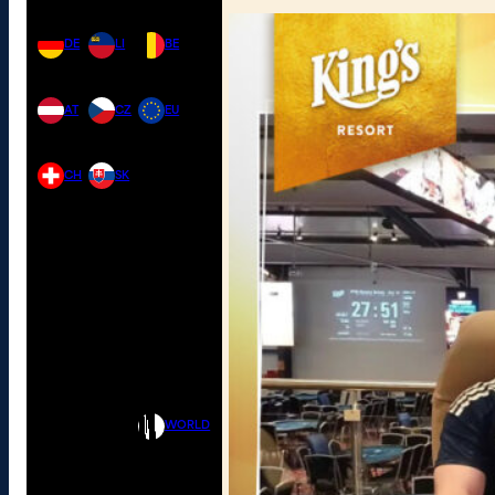
DE
LI
BE
AT
CZ
EU
CH
SK
WORLD