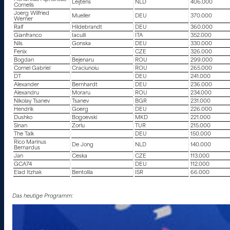
Leijtens
NLD
406.000
Cornelis
Joerg Wilfried
Mueller
DEU
370.000
Werner
Ralf
Hildebrandt
DEU
360.000
Gianfranco
Iaculli
ITA
352.000
Nils
Gonska
DEU
330.000
Fenix
CZE
326.000
Bogdan
Bejenaru
ROU
299.000
Cornel Gabriel
Craciunoiu
ROU
265.000
DT
DEU
241.000
Alexander
Bernhardt
DEU
236.000
Alexandru
Moraru
ROU
234.000
Nikolay Tsanev
Tsanev
BGR
231.000
Hendrik
Goerg
DEU
226.000
Dushko
Bogoevski
MKD
221.000
Sinan
Zorlu
TUR
215.000
The Talk
DEU
150.000
Rico Marinus
De Jong
NLD
140.000
Bernardus
Jan
Ceska
CZE
113.000
GCA74
DEU
112.000
Elad Itzhak
Bentolila
ISR
66.000
Das heutige Programm: