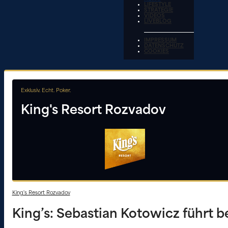
LIFESTYLE
STRATEGIE
VIDEOS
LIVEBLOG
IMPRESSUM
DATENSCHUTZ
COOKIES
Exklusiv. Echt. Poker.
King's Resort Rozvadov
King's Resort Rozvadov
King’s: Sebastian Kotowicz führt b