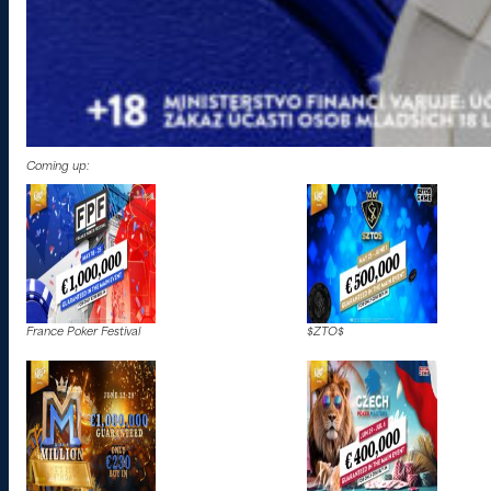
Coming up:
France Poker Festival
$ZTO$