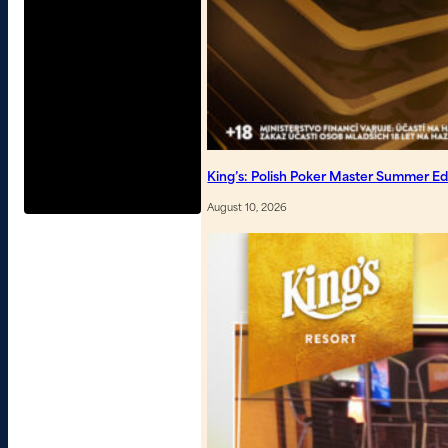
King’s: Polish Poker Master Summer Edi
August 10, 2026