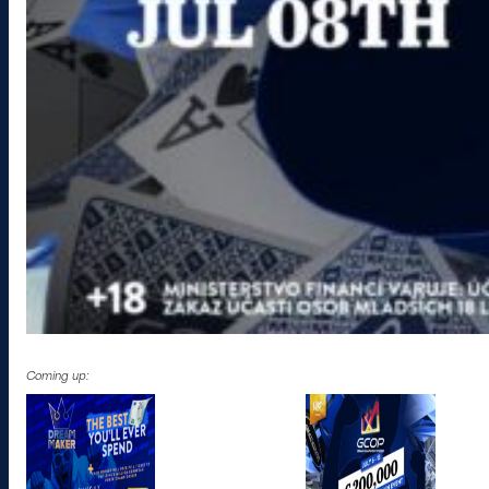
Coming up: