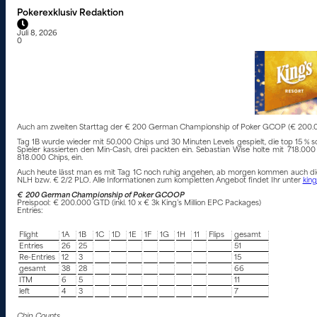
Pokerexklusiv Redaktion
Juli 8, 2026
0
Auch am zweiten Starttag der € 200 German Championship of Poker GCOP (€ 200.000 
Tag 1B wurde wieder mit 50.000 Chips und 30 Minuten Levels gespielt, die top 15 % sol
Spieler kassierten den Min-Cash, drei packten ein. Sebastian Wise holte mit 718.0
818.000 Chips, ein.
Auch heute lässt man es mit Tag 1C noch ruhig angehen, ab morgen kommen auch die S
NLH bzw. € 2/2 PLO. Alle Informationen zum kompletten Angebot findet Ihr unter
kin
€ 200 German Championship of Poker GCOOP
Preispool: € 200.000 GTD (inkl. 10 x € 3k King’s Million EPC Packages)
Entries:
Flight
1A
1B
1C
1D
1E
1F
1G
1H
11
Flips
gesamt
Entries
26
25
51
Re-Entries
12
3
15
gesamt
38
28
66
ITM
6
5
11
left
4
3
7
Chip Counts