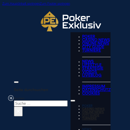
Zum Hauptinhalt springen
Zum Footer springen
POKER
CASINO NEWS
ONLINE NEWS
CITY GUIDE
TURNIERE
NEWS
LIFESTYLE
STRATEGIE
VIDEOS
LIVEBLOG
IMPRESSUM
Seite durchsuchen
DATENSCHUTZ
COOKIES
Suchen
POKER
×
CASINO NEWS
ONLINE NEWS
CITY GUIDE
TURNIERE
NEWS