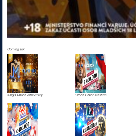
Coming up:
King’s Million Anniverary
Czech Poker Masters