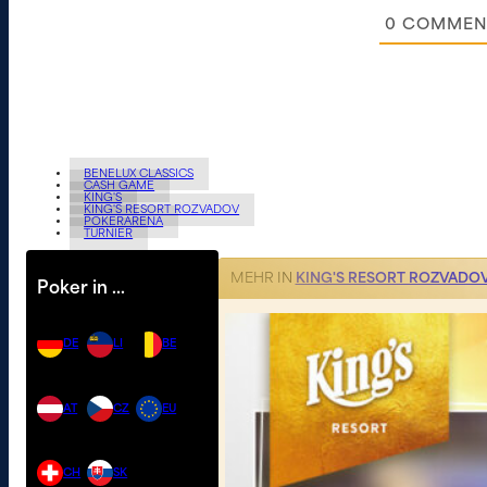
0
COMMEN
BENELUX CLASSICS
CASH GAME
KING'S
KING'S RESORT ROZVADOV
POKERARENA
TURNIER
MEHR IN
KING'S RESORT ROZVADO
Poker in …
DE
LI
BE
AT
CZ
EU
CH
SK