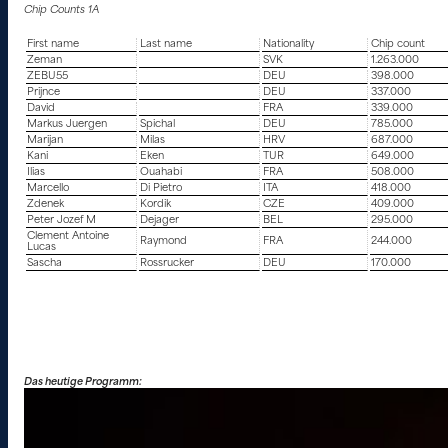
Chip Counts 1A
First name
Last name
Nationality
Chip count
Zeman
SVK
1.263.000
ZEBU55
DEU
398.000
Prijnce
DEU
337.000
David
FRA
339.000
Markus Juergen
Spichal
DEU
785.000
Marijan
Milas
HRV
687.000
Kani
Eken
TUR
649.000
Ilias
Ouahabi
FRA
508.000
Marcello
Di Pietro
ITA
418.000
Zdenek
Kordik
CZE
409.000
Peter Jozef M
Dejager
BEL
295.000
Clement Antoine
Raymond
FRA
244.000
Lucas
Sascha
Rossrucker
DEU
170.000
Das heutige Programm: