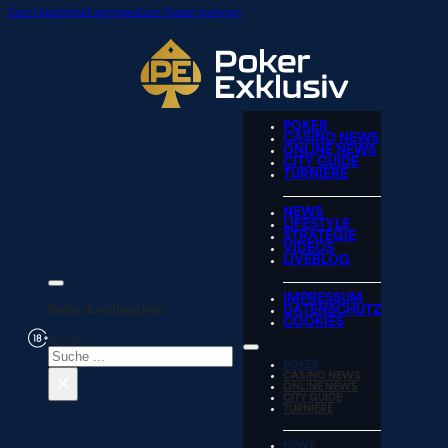
Zum Hauptinhalt springen
Zum Footer springen
POKER
CASINO NEWS
ONLINE NEWS
CITY GUIDE
TURNIERE
NEWS
LIFESTYLE
STRATEGIE
VIDEOS
LIVEBLOG
IMPRESSUM
Seite durchsuchen
DATENSCHUTZ
COOKIES
Suchen
POKER
×
CASINO NEWS
ONLINE NEWS
CITY GUIDE
TURNIERE
NEWS