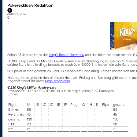
Pokerexklusiv Redaktion
Juni 23, 2026
0
Schon 23 Jahre gibt es das
King’s Resort Rozvadov
und das feiert man nun mit der € 23
50.000 Chips und 30 Minuten Levels waren die Startbedingungen, die top 15 % kamen 
soliden Start hin, allerdings braucht es doch über 5.000 Entries, um die volle Garantie
20 Spieler kamen gestern ins Geld, 13 blieben am Ende übrig. Zeman konnte sich mit 1
Heute geht es gleich in den nächsten Heat, am Freitag und Samstag gibt es dann au
Angebot findet Ihr unter
kings-resort.com
.
€ 230 King’s Million Anniversary
Preispool: € 1.000.000 GTD inkl. 10. x € 3k King’s Million EPC Packages
Entries:
Flight
1A
1B
1C
1D
1E
1F
Prag
1G
1H
11
Flips
gesamt
Entries
85
85
Re-Entries
45
45
gesamt
130
130
ITM
20
20
left
13
13