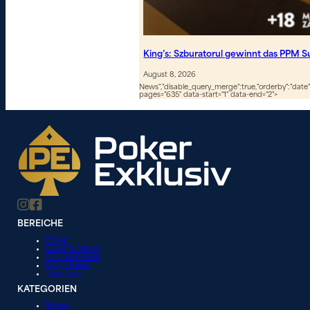
King’s: Szburatorul gewinnt das PPM S
August 8, 2026
News","disable_query_merge":true,"orderby":"date","
pages="635" data-start="1" data-end="2">
BEREICHE
Poker
Casino News
Online News
City Guide
Turniere
KATEGORIEN
News