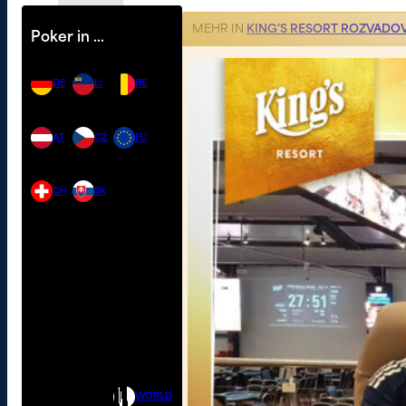
MEHR IN
KING'S RESORT ROZVADO
Poker in …
DE
LI
BE
AT
CZ
EU
CH
SK
WORLD