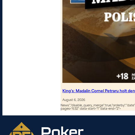
King’s: Madalin Cornel Petraru holt de
August 6, 2026
News","disable_query_merge":true,"orderby":"date","
pages="632" data-start="1" data-end="2">