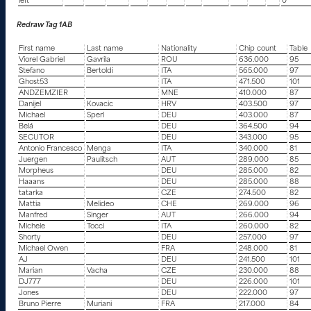
left
0
Redraw Tag 1AB
First name
Last name
Nationality
Chip count
Table
Viorel Gabriel
Gavrila
ROU
636.000
95
Stefano
Bertoldi
ITA
565.000
97
Ghost53
ITA
471.500
101
ANDZEMZIER
MNE
410.000
87
Danijel
Kovacic
HRV
403.500
97
Michael
Sperl
DEU
403.000
87
Belá
DEU
364.500
94
SECUTOR
DEU
343.000
95
Antonio Francesco
Menga
ITA
340.000
81
Juergen
Paulitsch
AUT
289.000
85
Morpheus
DEU
285.000
82
Haaans
DEU
285.000
88
tatarka
CZE
274.500
82
Mattia
Melideo
CHE
269.000
96
Manfred
Singer
AUT
266.000
94
Michele
Tocci
ITA
260.000
82
Shorty
DEU
257.000
97
Michael Owen
FRA
248.000
81
AJ
DEU
241.500
101
Marian
Vacha
CZE
230.000
88
DJ777
DEU
226.000
101
Jones
DEU
222.000
97
Bruno Pierre
Muriani
FRA
217.000
84