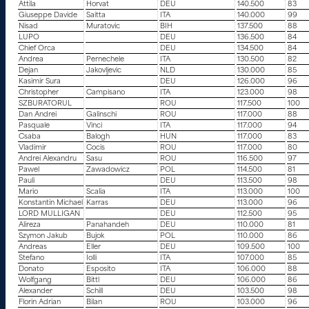
Attila
Horvat
DEU
140.500
83
Giuseppe Davide
Saitta
ITA
140.000
99
Nisad
Muratovic
BIH
137.500
88
LUPO
DEU
136.500
84
Chief Orca
DEU
134.500
84
Andrea
Pernechele
ITA
130.500
82
Dejan
Jakovljevic
NLD
130.000
85
Kasimir Sura
DEU
126.000
96
Christopher
Campisano
ITA
123.000
98
SZBURATORUL
ROU
117.500
100
Dan Andrei
Galinschi
ROU
117.000
88
Pasquale
Vinci
ITA
117.000
94
Csaba
Balogh
HUN
117.000
83
Vladimir
Cocis
ROU
117.000
80
Andrei Alexandru
Sasu
ROU
116.500
97
Pawel
Zawadowicz
POL
114.500
81
Pauli
DEU
113.500
98
Mario
Scalia
ITA
113.000
100
Konstantin Michael
Karras
DEU
113.000
96
LORD MULLIGAN
DEU
112.500
95
Alireza
Panahandeh
DEU
110.000
81
Szymon Jakub
Bujok
POL
110.000
86
Andreas
Eller
DEU
109.500
100
Stefano
Iolli
ITA
107.000
85
Donato
Esposito
ITA
106.000
88
Wolfgang
Bittl
DEU
106.000
86
Alexander
Schill
DEU
103.500
98
Florin Adrian
Bilan
ROU
103.000
96