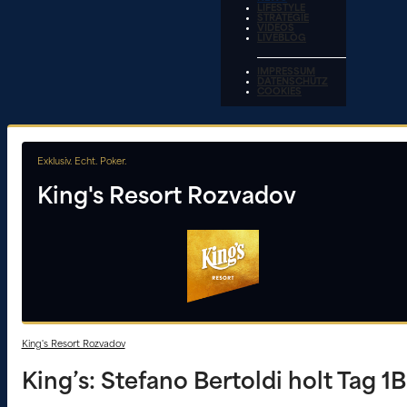
LIFESTYLE
STRATEGIE
VIDEOS
LIVEBLOG
IMPRESSUM
DATENSCHUTZ
COOKIES
Exklusiv. Echt. Poker.
King's Resort Rozvadov
King's Resort Rozvadov
King’s: Stefano Bertoldi holt Tag 