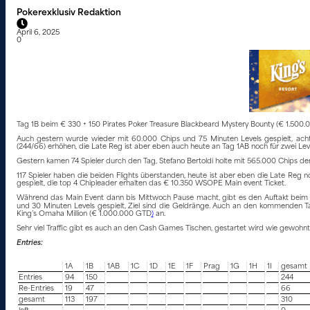
Pokerexklusiv Redaktion
April 6, 2025
0
Tag 1B beim € 330 + 150 Pirates Poker Treasure Blackbeard Mystery Bounty (€ 1.500.
Auch gestern wurde wieder mit 60.000 Chips und 75 Minuten Levels gespielt, acht 
(244/66) erhöhen, die Late Reg ist aber eben auch heute an Tag 1AB noch für zwei Leve
Gestern kamen 74 Spieler durch den Tag, Stefano Bertoldi holte mit 565.000 Chips den 
117 Spieler haben die beiden Flights überstanden, heute ist aber eben die Late Reg n
gespielt, die top 4 Chipleader erhalten das € 10.350 WSOPE Main event Ticket.
Während das Main Event dann bis Mittwoch Pause macht, gibt es den Auftakt beim €
und 30 Minuten Levels gespielt, Ziel sind die Geldränge. Auch an den kommenden Ta
King’s Omaha Million (€ 1.000.000 GTD
)
an.
Sehr viel Traffic gibt es auch an den Cash Games Tischen, gestartet wird wie gewohnt
Entries:
1A
1B
1AB
1C
1D
1E
1F
Prag
1G
1H
1I
gesamt
Entries
94
150
244
Re-Entries
19
47
66
gesamt
113
197
310