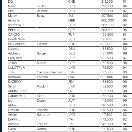
DG
CHE
213.000
101
Nihad
Hodzic
DEU
213.000
96
Eric
Blumer
DEU
212.000
87
Marek
Balaz
SVK
207.500
100
AsianFish
GBR
206.000
95
Smetana.Ru
DEU
203.000
82
PEPA G.
CZE
202.500
96
CANGO
TUR
196.500
81
Death Note
DEU
190.000
87
Paul Adrian
Covaciu
ROU
189.000
100
lakiseeb
DEU
185.500
80
Andreas
Burger
DEU
184.000
99
Early Bird
UKR
183.500
87
Jakub
Sterba
CZE
182.500
98
lucky777UA
UKR
178.500
94
Juan
Castejon Vazquez
ESP
177.000
83
Radovan
Fridrich
SVK
163.000
100
KAZERO
FRA
158.500
98
Sergii
Prodan
UKR
158.500
98
ARMSTRONG
CZE
153.000
80
Catalin Paul
Diac
ROU
152.000
86
Ivo
Donev
AUT
149.000
99
Abbe.J.
DEU
148.500
83
Cristian
Enache
ROU
148.500
86
Artem
Komarov
UKR
147.500
82
ErikNitro
ITA
142.000
82
Antonio
Fragale
ITA
142.000
81
David
Nemes
HUN
140.500
88