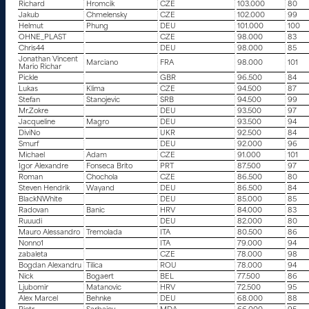
Richard
Hromcik
CZE
103.000
80
Jakub
Chmelensky
CZE
102.000
99
Helmut
Phung
DEU
101.000
100
OHNE_PLAST
CZE
98.000
83
Chris44
DEU
98.000
85
Jonathan Vincent
Marciano
FRA
98.000
101
Mario Richar
Pickle
GBR
96.500
84
Lukas
Klima
CZE
94.500
87
Stefan
Stanojevic
SRB
94.500
99
Mr.Zokre
DEU
93.500
97
Jacqueline
Magro
DEU
93.500
94
DiviNo
UKR
92.500
84
Smurf
DEU
92.000
96
Michael
Adam
CZE
91.000
101
Igor Alexandre
Fonseca Brito
PRT
87.500
97
Roman
Chochola
CZE
86.500
80
Steven Hendrik
Wayand
DEU
86.500
84
BlackNWhite
DEU
85.000
85
Radovan
Banic
HRV
84.000
83
Ruuudi
DEU
82.000
80
Mauro Alessandro
Tremolada
ITA
80.500
86
Nonno1
ITA
79.000
94
zabaleta
CZE
78.000
98
Bogdan Alexandru
Tilica
ROU
78.000
94
Nick
Bogaert
BEL
77.500
86
Ljubomir
Matanovic
HRV
72.500
95
Alex Marcel
Behnke
DEU
68.000
88