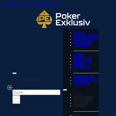
Zum Hauptinhalt springen
Zum Footer springen
POKER
CASINO NEWS
ONLINE NEWS
CITY GUIDE
TURNIERE
NEWS
LIFESTYLE
STRATEGIE
VIDEOS
LIVEBLOG
IMPRESSUM
Seite durchsuchen
DATENSCHUTZ
COOKIES
Suchen
POKER
×
CASINO NEWS
ONLINE NEWS
CITY GUIDE
TURNIERE
NEWS