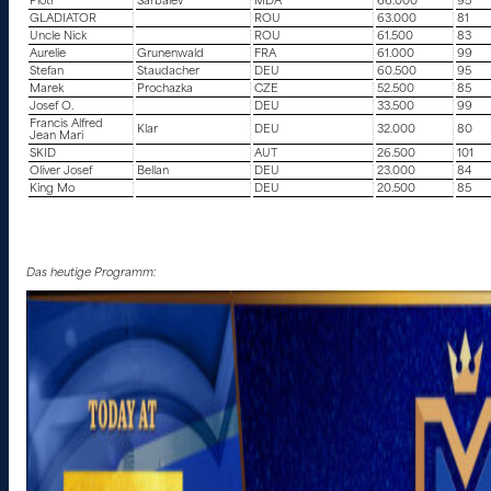
Piotr
Sarbaiev
MDA
66.000
95
GLADIATOR
ROU
63.000
81
Uncle Nick
ROU
61.500
83
Aurelie
Grunenwald
FRA
61.000
99
Stefan
Staudacher
DEU
60.500
95
Marek
Prochazka
CZE
52.500
85
Josef O.
DEU
33.500
99
Francis Alfred
Klar
DEU
32.000
80
Jean Mari
SKID
AUT
26.500
101
Oliver Josef
Bellan
DEU
23.000
84
King Mo
DEU
20.500
85
Das heutige Programm: