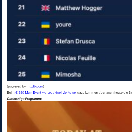
(powered by
mttdb.com
)
Beim
€ 550 Main Event wartet aktuell viel Value
, dazu kommen aber auch heute die Si
Das heutige Programm: