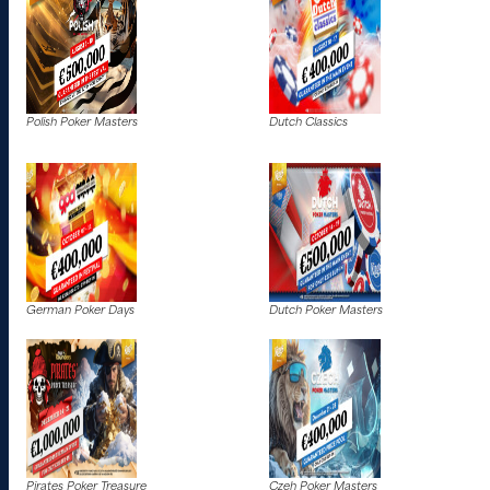
Polish Poker Masters
Dutch Classics
German Poker Days
Dutch Poker Masters
Pirates Poker Treasure
Czeh Poker Masters