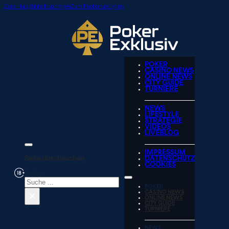
Zum Hauptinhalt springen
Zum Footer springen
POKER
CASINO NEWS
ONLINE NEWS
CITY GUIDE
TURNIERE
NEWS
LIFESTYLE
STRATEGIE
VIDEOS
LIVEBLOG
IMPRESSUM
Seite durchsuchen
DATENSCHUTZ
COOKIES
Suchen
POKER
×
CASINO NEWS
ONLINE NEWS
CITY GUIDE
TURNIERE
NEWS