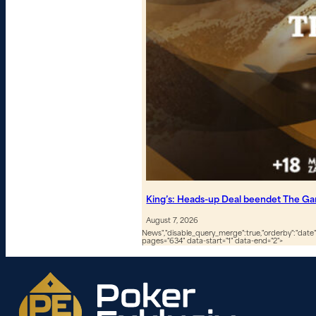
King’s: Heads-up Deal beendet The G
August 7, 2026
News","disable_query_merge":true,"orderby":"date","
pages="634" data-start="1" data-end="2">