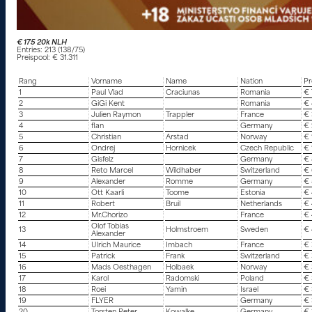
€ 175 20k NLH
Entries: 213 (138/75)
Preispool: € 31.311
Rang
Vorname
Name
Nation
Pr
1
Paul Vlad
Craciunas
Romania
€ 
2
GiGi Kent
Romania
€ 
3
Julien Raymon
Trappler
France
€ 
4
flan
Germany
€ 
5
Christian
Arstad
Norway
€ 
6
Ondrej
Hornicek
Czech Republic
€ 
7
Gisfelz
Germany
€ 
8
Reto Marcel
Wildhaber
Switzerland
€
9
Alexander
Romme
Germany
€ 
10
Ott Kaarli
Toome
Estonia
€ 
11
Robert
Bruil
Netherlands
€ 
12
Mr.Chorizo
France
€ 
Olof Tobias
13
Holmstroem
Sweden
€ 
Alexander
14
Ulrich Maurice
Imbach
France
€ 
15
Patrick
Frank
Switzerland
€ 
16
Mads Oesthagen
Holbaek
Norway
€ 
17
Karol
Radomski
Poland
€ 
18
Roei
Yamin
Israel
€ 
19
FLYER
Germany
€ 