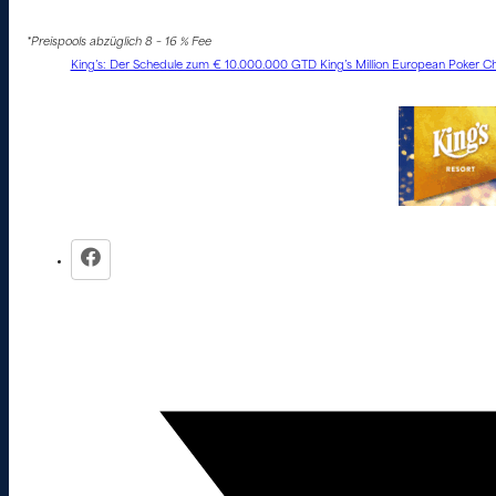
*Preispools abzüglich 8 – 16 % Fee
King’s: Der Schedule zum € 10.000.000 GTD King’s Million European Poker Ch