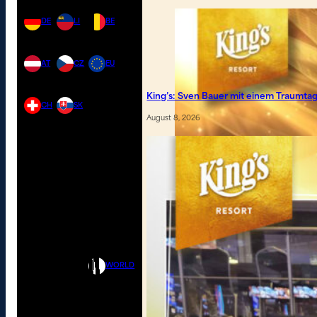
DE
LI
BE
AT
CZ
EU
King’s: Sven Bauer mit einem Traumt
CH
SK
August 8, 2026
WORLD