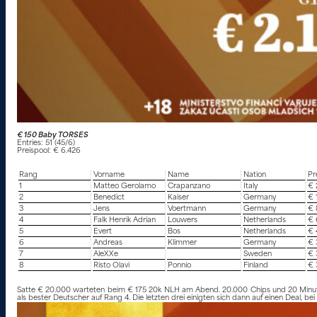
€ 150 Baby TORSES
Entries: 51 (45/6)
Preispool: € 6.426
Rang
Vorname
Name
Nation
Pr
1
Matteo Gerolamo
Crapanzano
Italy
€ 
2
Benedict
Kaiser
Germany
€ 
3
Jens
Voertmann
Germany
€ 
4
Falk Henrik Adrian
Louwers
Netherlands
€ 
5
Evert
Bos
Netherlands
€ 
6
Andreas
Klimmer
Germany
€ 
7
AleXXe
Sweden
€ 
8
Risto Olavi
Ponnio
Finland
€ 
Satte € 20.000 warteten beim € 175 20k NLH am Abend. 20.000 Chips und 20 Minuten Le
als bester Deutscher auf Rang 4. Die letzten drei einigten sich dann auf einen Deal, be