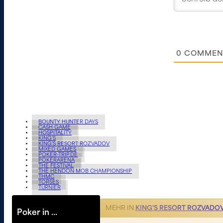
0
COMMEN
BOUNTY HUNTER DAYS
CASH GAME
HOSPITALITY
KING'S
KING'S RESORT ROZVADOV
MIXED GAMES
POKER-TRIP.DE
POKERARENA
THE FESTIVAL
THE HENDON MOB CHAMPIONSHIP
THMC
TORSES
TURNIER
MEHR IN
KING'S RESORT ROZVADO
Poker in …