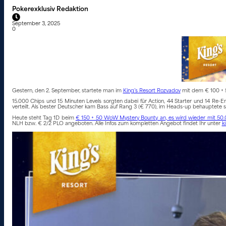
Pokerexklusiv Redaktion
September 3, 2025
0
Gestern, den 2. September, startete man im
King’s Resort Rozvadov
mit dem € 100 + 5
15.000 Chips und 15 Minuten Levels sorgten dabei für Action, 44 Starter und 14 Re-
verteilt. Als bester Deutscher kam Bass auf Rang 3 (€ 770), im Heads-up behauptete sic
Heute steht Tag 1D beim
€ 150 + 50 WoW Mystery Bounty an, es wird wieder mit 50.
NLH bzw. € 2/2 PLO angeboten. Alle Infos zum kompletten Angebot findet Ihr unter
k