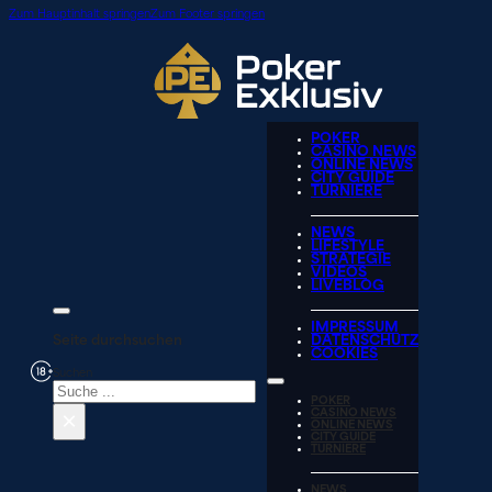
Zum Hauptinhalt springen
Zum Footer springen
POKER
CASINO NEWS
ONLINE NEWS
CITY GUIDE
TURNIERE
NEWS
LIFESTYLE
STRATEGIE
VIDEOS
LIVEBLOG
IMPRESSUM
Seite durchsuchen
DATENSCHUTZ
COOKIES
Suchen
POKER
×
CASINO NEWS
ONLINE NEWS
CITY GUIDE
TURNIERE
NEWS