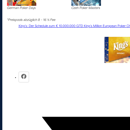
German Poker Days
Czeh Poker Masters
*Preispools abzüglich 8 – 16 % Fee
King’s: Der Schedule zum € 10.000.000 GTD King’s Million European Poker Ch