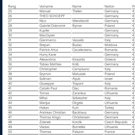
Rang
Vorname
Name
Nation
P
25
Manuel
Thelen
Germany
€
26
THEO SCHOEPF
Germany
€
27
Nico
Wendlandt
Germany
€
28
Gabriel Dobromir
Rymar
Poland
€
29
Kupfer
Germany
€
30
MacGyver
Germany
€
31
Gianmarco
Vassallo
Italy
€
32
Stepan
Budac
Moldova
€
33
Patrick Artur
Cacaleceanu
Romania
€
34
Hurry Kane
Germany
€
35
Alexandros
Kinazidis
Greece
€
36
Tobias Mathias
Kolb
Germany
€
37
Christopher
Campisano
Italy
€
38
Szymon
Matusiak
Poland
€
39
Suliman
Aiyub
Israel
€
40
Giuseppe
Trapani
Italy
€
41
Catalin Paul
Diac
Romania
€
42
Tomas
Zarankus
Lithuania
€
43
Mihai
Szilveszter
Italy
€
44
Marijus
Dirgela
Lithuania
€
45
Hakan
Kurt
Turkey
€
46
Andreas Christian
Backhaus
Germany
€
47
Thomas Kingo
Christensen
Denmark
€
48
Zdenek
Kordik
Czech Republic
€
49
Vladas
Burneikis
Lithuania
€
50
Thomas
Palazon
France
€