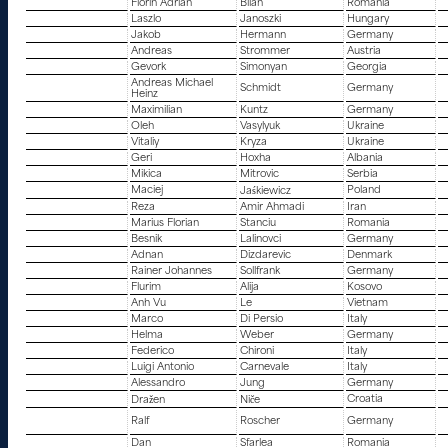
Florin Adrian
Bilan
Romania
Laszlo
Janoszki
Hungary
Jakob
Hermann
Germany
Andreas
Strommer
Austria
Gevork
Simonyan
Georgia
Andreas Michael
Schmidt
Germany
Heinz
Maximilian
Kuntz
Germany
Oleh
Vasylyuk
Ukraine
Vitaliy
Kryza
Ukraine
Geri
Hoxha
Albania
Mikica
Mitrovic
Serbia
Maciej
Poland
Jaśkiewicz
Reza
Amir Ahmadi
Iran
Marius Florian
Stanciu
Romania
Besnik
Lalinovci
Germany
Adnan
Dizdarevic
Denmark
Rainer Johannes
Sollfrank
Germany
Flurim
Alija
Kosovo
Anh Vu
Le
Vietnam
Marco
Di Persio
Italy
Helma
Weber
Germany
Federico
Chironi
Italy
Luigi Antonio
Carnevale
Italy
Alessandro
Jung
Germany
Croatia
Dražen
Niče
Ralf
Roscher
Germany
Dan
Sfarlea
Romania