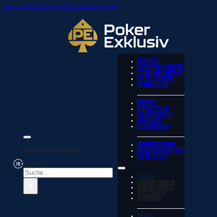
Zum Hauptinhalt springen
Zum Footer springen
POKER
CASINO NEWS
ONLINE NEWS
CITY GUIDE
TURNIERE
NEWS
LIFESTYLE
STRATEGIE
VIDEOS
LIVEBLOG
IMPRESSUM
Seite durchsuchen
DATENSCHUTZ
COOKIES
Suchen
POKER
×
CASINO NEWS
ONLINE NEWS
CITY GUIDE
TURNIERE
NEWS