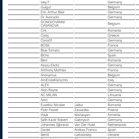
Ivey F.
Germany
Gulgul
Belgium
Eric Arthur Blair
Germany
Dr. Avocado
Germany
DONGIOVANNI
Belgium
CASANOVA
Cris
Romania
Cody
Greece
Cano01
Germany
BOSS
France
Blue Tomato
Germany
Bicho
Spain
Beni
Romania
Assou Ekoto
Germany
Anthony Mathias
France
Anonymus
Belgium
AmEndeKlatschts
Italy
ALEX
Germany
Aldo Rayne
Germany
AC MILAN
Lithuania
AAci
Germany
Eusebiu Nicolae
Jalba
Romania
Piotr Pawel
Zawadka
Poland
Hayk
Manasyan
Armenia
Salih Kadir Robert
Gabrysch
Germany
Johannes Sijbrand
Van Der Hulst
Netherlands
Daniel
Arribas Franco
Spain
Serhii
Liatosinskyi
Ukraine