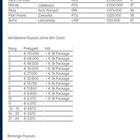
Jack the River
ALB
2.050.000
37
Maciej
POL
2.000.000
37
Jaśkiewicz
Reza
Amir Ahmadi
IRN
1.975.000
38
Piotr Pawel
Zawadka
POL
1.525.000
38
Serhii
Liatosinskyi
UKR
1.125.000
37
Verbliebene Payouts (ohne Min-Cash)
Rang
Preisgeld
Info
1
€ 110.000
+ € 3k Package
2
€ 68.000
+ € 3k Package
3
€ 49.000
+ € 3k Package
4
€ 36.000
+ € 3k Package
5
€ 27.500
+ € 3k Package
6
€ 20.800
+ € 3k Package
7
€ 15.700
+ € 3k Package
8
€ 11.800
+ € 3k Package
9
€ 8.800
+ € 3k Package
10
€ 6.570
+ € 3k Package
11
€ 6.570
12 – 15
€ 4.875
16 – 20
€ 3.575
21 – 24
€ 2.575
Bisherige Payouts: