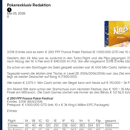
Pokerexklusiv Redaktion
Mai 25, 2026
0
3.018 Entries sind es beim € 290 FPF France Poker Festival (€ 1.000.000 GTD inkl. 10 
Gestern, den 24. Mai, war es zunächst in den Turbo Flight und die Flips gegangen. Di
nach Abzug der 16 % Fee sind € 840.000 im Pot. Von den insgesamt 3.018 Entries (da
Da schon an den Starttagen ins Geld gespielt worden war (€ 600 Min-Cash), hatten alle
Tagesziel waren die letzten drei Tische, in Level 28 (100k/200k/200k) war das Ziel erre
liegt als bester Deutscher auf Rang 4 (7.950.000).
Alle haben € 2.575 (+ Min-Cash) sicher, der Sieger kann sich heute auf € 110.000 + 3k P
Am Abend fällt dann schon der Startschuss zum nächsten Festival, das € 100 + 35 Myst
Finale am Mittwoch. Die Cash Games starten wie immer ab den Blinds € 1/2 NLH bzw.
€ 290 FPF France Poker Festival
Entries: 3.018 (864/2.154)
Preispool: € 1.000.000 GTD (inkl. 10 x € 3k King’s Million EPC Packages)
Entries:
Flight
1A
1B
1C
1D
1E
1F
1G
1H
1I
Flip
gesamt
Entries
42
40
49
120
210
238
500
383
324
83
1989