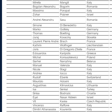
Mirella
Mangili
Italy
Bogdan Alexandru
Bogorin
Romania
Massimo
Poropat
Italy
Zohar
Poizner
Israel
Andrei Alexandru
Sasu
Romania
Simone
Di Benedetto
Italy
Marko
Gollisky
Germany
Thomas
Boelting
Germany
Juraj
Kovaciny
Slovakia
Laurent Pierre Andre
Brach
France
Kathrin
Wolfinger
Liechtenstein
Joris
Di Gregorio Zitella
France
Edouardos
Karipidis
Greece
Michal
Koniuszkiewicz
Poland
Siarhei
Narozhny
Belarus
Manuel
Valenzia
Italy
Nicola
Stagi
Italy
Andrea
Iocco
Italy
Rudolf
Eberle
Switzerland
Maurizio
Adosini
Italy
Augustinas
Klimavicius
Lithuania
Isa
Senkal
Turkey
Sinisa
Bodrozic
Croatia
Eyal
Nasar Aldeen
Israel
Vit
Kaska
Czech Republic
Vincenzo
Raffone
Italy
Dimitri Athanassios
Kourentis
Italy