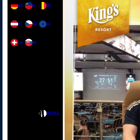
DE
LI
BE
AT
CZ
EU
CH
SK
WORLD