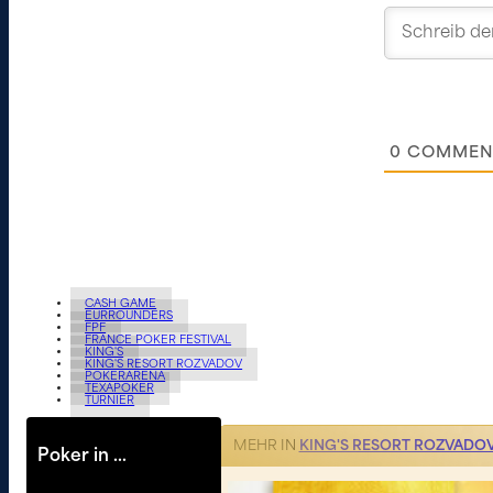
0
COMMEN
CASH GAME
EURROUNDERS
FPF
FRANCE POKER FESTIVAL
KING'S
KING'S RESORT ROZVADOV
POKERARENA
TEXAPOKER
TURNIER
MEHR IN
KING'S RESORT ROZVADO
Poker in …