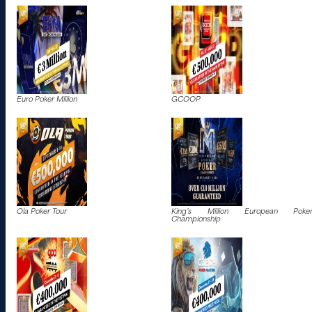
Euro Poker Million
GCOOP
Ola Poker Tour
King’s Million European Poke
Championship