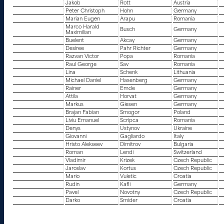
Jakob
Rott
Austria
Peter Christoph
Hohn
Germany
Marian Eugen
Arapu
Romania
Marco Harald
Busch
Germany
Maximilian
Buelent
Akcay
Germany
Desiree
Pahr Richter
Germany
Razvan Victor
Popa
Romania
Raul George
Sav
Romania
Lina
Schenk
Lithuania
Michael Daniel
Hasenberg
Germany
Rainer
Emde
Germany
Attila
Horvat
Germany
Markus
Giesen
Germany
Brajan Fabian
Smogor
Poland
Liviu Emanuel
Scripca
Romania
Denys
Ustynov
Ukraine
Giovanni
Gagliardo
Italy
Hristo Alekseev
Dimitrov
Bulgaria
Roman
Lendi
Switzerland
Vladimir
Krizek
Czech Republic
Jaroslav
Kortus
Czech Republic
Mario
Vuletic
Croatia
Rudin
Kafli
Germany
Pavel
Novotny
Czech Republic
Darko
Smider
Croatia