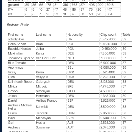
Re-Entries
17
16
17
58
101
78
263
191
171
117
1029
gesamt
59
56
66
178
311
316
763
574
495
200
3018
ITM
9
9
10
27
47
48
115
87
75
20
447
left
6
6
7
18
32
31
76
58
50
20
304
Redraw Finale
First name
Last name
Nationality
Chip count
Table
ottodipikke
ITA
15.750.000
39
Florin Adrian
Bilan
ROU
10.650.000
38
Eusebiu Nicolae
Jalba
ROU
10.450.000
39
Maximilian
Kuntz
DEU
7.950.000
39
Johannes Sijbrand
Van Der Hulst
NLD
7.000.000
37
Blue Tomato
DEU
6.900.000
37
Anonymus
BEL
6.050.000
39
Vitaliy
Kryza
UKR
5.625.000
39
Oleh
Vasylyuk
UKR
5.225.000
38
Salih Kadir Robert
Gabrysch
DEU
5.125.000
38
Mikica
Mitrovic
SRB
4.775.000
37
Gevork
Simonyan
GEO
4.500.000
38
Jakob
Hermann
DEU
4.345.000
39
Daniel
Arribas Franco
ESP
3.625.000
37
Andreas Michael
Schmidt
DEU
3.500.000
38
Heinz
Laszlo
Janoszki
HUN
2.850.000
38
Hayk
Manasyan
ARM
2.600.000
39
Geri
Hoxha
ALB
2.525.000
37
Andreas
Strommer
AUT
2.375.000
39