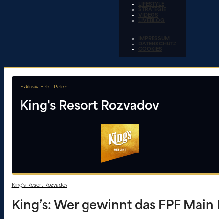
LIFESTYLE
STRATEGIE
VIDEOS
LIVEBLOG
IMPRESSUM
DATENSCHUTZ
COOKIES
Exklusiv. Echt. Poker.
King's Resort Rozvadov
King's Resort Rozvadov
King’s: Wer gewinnt das FPF Main