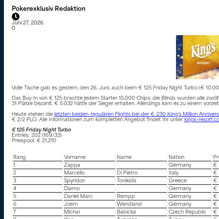
Pokerexklusiv Redaktion
Juni 27, 2026
0
Volle Tische gab es gestern, den 26. Juni, auch beim € 125 Friday Night Turbo (€ 10.0
Das Buy-In von € 125 brachte jedem Starter 15.000 Chips, die Blinds wurden alle zwöl
31 Plätze bezahlt. € 5.032 hätte der Sieger erhalten. Allerdings kam es zu einem vorze
Heute stehen die
letzten beiden regulären Flights bei der € 230 King’s Million Anniver
€ 2/2 PLO. Alle Informationen zum kompletten Angebot findet Ihr unter
kings-resort.
€ 125 Friday Night Turbo
Entries: 202 (169/33)
Preispool: € 21.210
Rang
Vorname
Name
Nation
Pr
1
Zappa
Germany
€ 
2
Marcello
Di Pietro
Italy
€ 
3
Spyridon
Tonikidis
Greece
€ 
4
Diamo
Germany
€ 
5
Daniel Marc
Rempp
Germany
€ 
6
Joern
Wendland
Germany
€ 
7
Michal
Babicka
Czech Republic
€ 