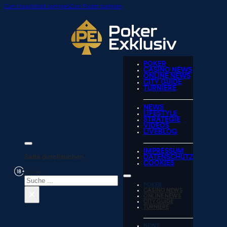
Zum Hauptinhalt springen
Zum Footer springen
POKER
CASINO NEWS
ONLINE NEWS
CITY GUIDE
TURNIERE
NEWS
LIFESTYLE
STRATEGIE
VIDEOS
LIVEBLOG
IMPRESSUM
Seite durchsuchen
DATENSCHUTZ
COOKIES
Suchen
POKER
×
CASINO NEWS
ONLINE NEWS
CITY GUIDE
TURNIERE
NEWS