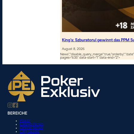
King’s: Szburatorul gewinnt das PPM S
August 8, 2026
News","disable_query_merge":true,"orderby":"date","
pages="635" data-start="1" data-end="2">
BEREICHE
Poker
Casino News
Online News
City Guide