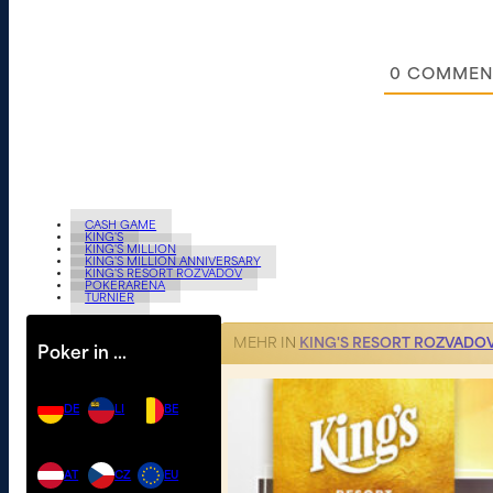
0
COMMEN
CASH GAME
KING'S
KING'S MILLION
KING'S MILLION ANNIVERSARY
KING'S RESORT ROZVADOV
POKERARENA
TURNIER
MEHR IN
KING'S RESORT ROZVADO
Poker in …
DE
LI
BE
AT
CZ
EU