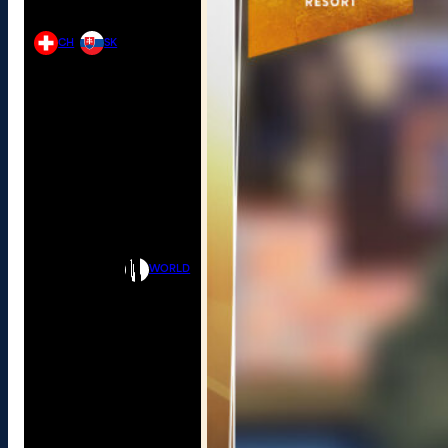
CH
SK
WORLD