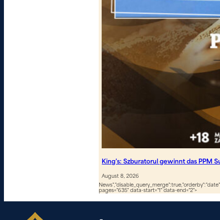
King’s: Szburatorul gewinnt das PPM S
August 8, 2026
News","disable_query_merge":true,"orderby":"date","
pages="635" data-start="1" data-end="2">