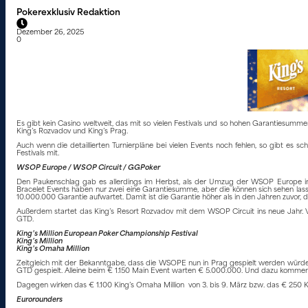
Pokerexklusiv Redaktion
Dezember 26, 2025
0
Es gibt kein Casino weltweit, das mit so vielen Festivals und so hohen Garantiesum
King’s Rozvadov und King’s Prag.
Auch wenn die detaillierten Turnierpläne bei vielen Events noch fehlen, so gibt es s
Festivals mit.
WSOP Europe / WSOP Circuit / GGPoker
Den Paukenschlag gab es allerdings im Herbst, als der Umzug der WSOP Europe 
Bracelet Events haben nur zwei eine Garantiesumme, aber die können sich sehen las
10.000.000 Garantie aufwartet. Damit ist die Garantie höher als in den Jahren zuvor, d
Außerdem startet das King’s Resort Rozvadov mit dem WSOP Circuit ins neue Jahr. V
GTD.
King’s Million European Poker Championship Festival
King’s Million
King’s Omaha Million
Zeitgleich mit der Bekanntgabe, dass die WSOPE nun in Prag gespielt werden würd
GTD gespielt. Alleine beim € 1.150 Main Event warten € 5.000.000. Und dazu kommen n
Dagegen wirken das € 1.100 King’s Omaha Million von 3. bis 9. März bzw. das € 250 King
Eurorounders