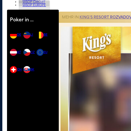
WSOP CIRCUIT
WSOP EUROPE
MEHR IN
KING'S RESORT ROZVADO
Poker in …
DE
LI
BE
AT
CZ
EU
CH
SK