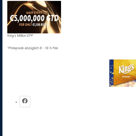
King’s Million EPF
*Preispools abzüglich 8 – 16 % Fee