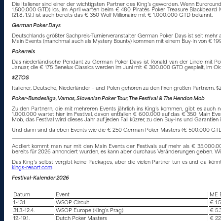
Die Italiener sind einer der wichtigsten Partner des King’s geworden. Wenn Eurorounder
1.500.000 GTD) los, im April warten beim € 480 Pirates Poker Treasure Blackbeard My
(21.8.-1.9.) ist auch bereits das € 350 Wolf Millionaire mit € 1.000.000 GTD bekannt.
German Poker Days
Deutschlands größter Sachpreis-Turnierveranstalter German Poker Days ist seit mehr al
Main Events (manchmal auch als Mystery Bounty) kommen mit einem Buy-In von € 199
Pokerreis
Das niederländische Pendant zu German Poker Days ist Ronald van der Linde mit Pok
Januar, die € 175 Benelux Classics werden im Juni mit € 300.000 GTD gespielt, im Okt
$ZTOS
Italiener, Deutsche, Niederländer – und Polen gehören zu den fixen großen Partner
Poker-Bundesliga, Vamos, Slovenian Poker Tour, The Festival & The Hendon Mob
Zu den Partnern, die mit mehreren Events jährlich ins King’s kommen, gibt es auch 
1.000.000 wartet hier im Festival, davon entfallen € 600.000 auf das € 350 Main Eve
Mob, das Festival wird dieses Jahr auf jeden Fall küzrer, zu den Buy-Ins und Garantien 
Und dann sind da eben Events wie die € 250 German Poker Masters (€ 500.000 GTD) o
Addiert kommt man nur mit den Main Events der Festivals auf mehr als € 35.000.000
bereits für 2026 annonciert wurden, es kann aber durchaus Veränderungen geben. Wi
Das King’s selbst vergibt keine Packages, aber die vielen Partner tun es und da k
kings-resort.com
.
Festival-Kalender 2026
Datum
Event
ME B
1.-13.1.
WSOP Circuit
€ 1.
31.3.-12.4.
WSOP Europe (King’s Prag)
€ 5.
12.-19.1.
Dutch Poker Masters
€ 22