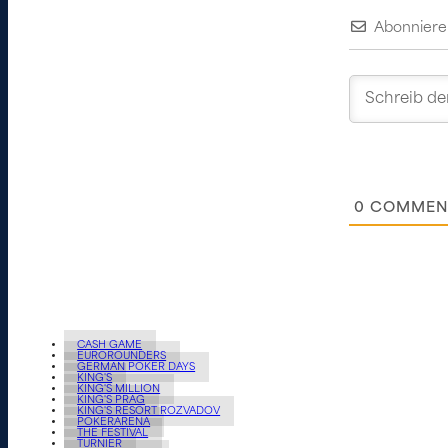
Abonniere
0
COMMEN
CASH GAME
EUROROUNDERS
GERMAN POKER DAYS
KING'S
KING'S MILLION
KING'S PRAG
KING'S RESORT ROZVADOV
POKERARENA
THE FESTIVAL
TURNIER