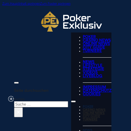
Zum Hauptinhalt springen
Zum Footer springen
POKER
CASINO NEWS
ONLINE NEWS
CITY GUIDE
TURNIERE
NEWS
LIFESTYLE
STRATEGIE
VIDEOS
LIVEBLOG
IMPRESSUM
Seite durchsuchen
DATENSCHUTZ
COOKIES
Suchen
POKER
×
CASINO NEWS
ONLINE NEWS
CITY GUIDE
TURNIERE
NEWS