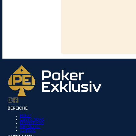
BEREICHE
Poker
Casino News
Online News
City Guide
Turniere