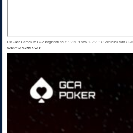
Die Cash Games im GCA beginnen bei € 1/2 NLH bzw. € 2/2 PLO. Aktuelles zum GCA P
Schedule GRND Live X