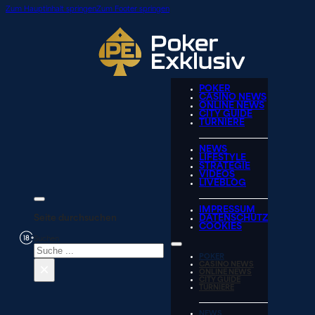
Zum Hauptinhalt springen
Zum Footer springen
POKER
CASINO NEWS
ONLINE NEWS
CITY GUIDE
TURNIERE
NEWS
LIFESTYLE
STRATEGIE
VIDEOS
LIVEBLOG
IMPRESSUM
Seite durchsuchen
DATENSCHUTZ
COOKIES
Suchen
POKER
×
CASINO NEWS
ONLINE NEWS
CITY GUIDE
TURNIERE
NEWS