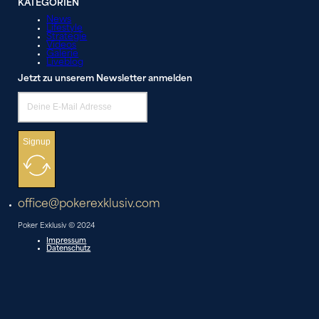
KATEGORIEN
News
Lifestyle
Strategie
Videos
Galerie
Liveblog
Jetzt zu unserem Newsletter anmelden
Signup
office@pokerexklusiv.com
Poker Exklusiv © 2024
Impressum
Datenschutz