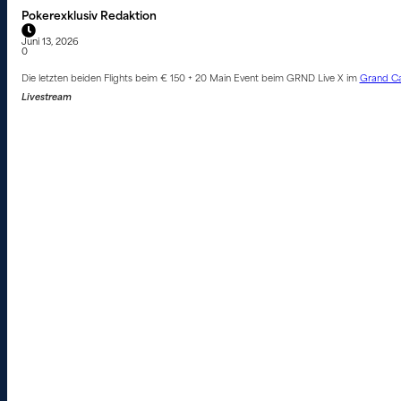
Pokerexklusiv Redaktion
Juni 13, 2026
0
Die letzten beiden Flights beim € 150 + 20 Main Event beim GRND Live X im
Grand Ca
Livestream