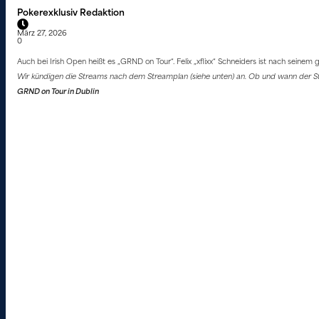
Pokerexklusiv Redaktion
März 27, 2026
0
Auch bei Irish Open heißt es „GRND on Tour“. Felix „xflixx“ Schneiders ist nach seine
Wir kündigen die Streams nach dem Streamplan (siehe unten) an. Ob und wann der Strea
GRND on Tour in Dublin