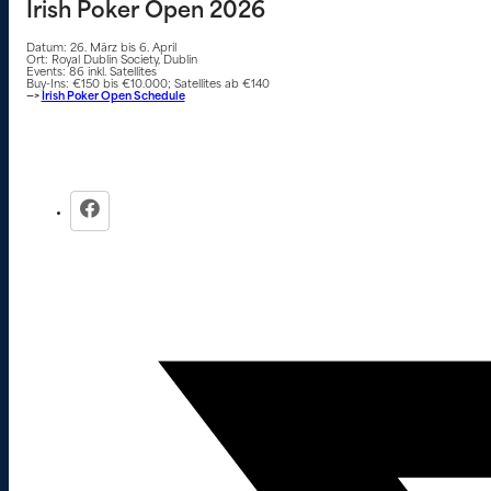
Irish Poker Open 2026
Datum: 26. März bis 6. April
Ort: Royal Dublin Society, Dublin
Events: 86 inkl. Satellites
Buy-Ins: €150 bis €10.000; Satellites ab €140
—>
Irish Poker Open Schedule