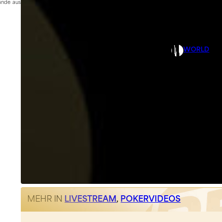
Hände aus
WORLD
MEHR IN
LIVESTREAM
,
POKERVIDEOS