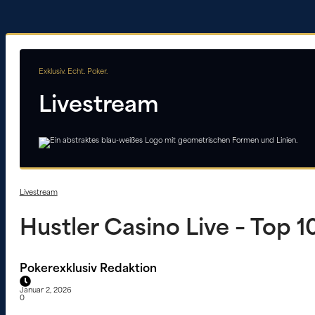
Exklusiv. Echt. Poker.
Livestream
Livestream
Hustler Casino Live – Top 
Pokerexklusiv Redaktion
Januar 2, 2026
0