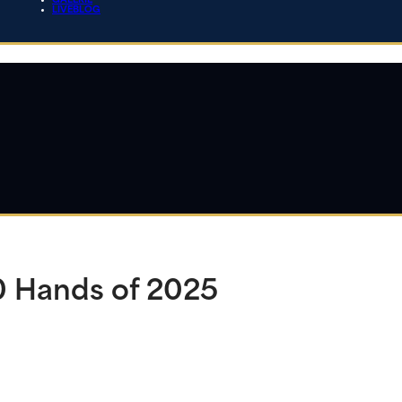
GALERIE
LIVEBLOG
10 Hands of 2025