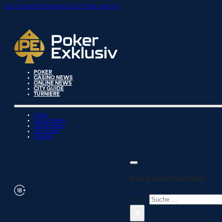
Zum Hauptinhalt springen
Zum Footer springen
POKER
CASINO NEWS
ONLINE NEWS
CITY GUIDE
TURNIERE
Poker
Casino News
Online News
City Guide
Turniere
Seite durchsuchen
Suchen
×