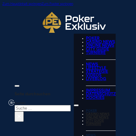
Zum Hauptinhalt springen
Zum Footer springen
POKER
CASINO NEWS
ONLINE NEWS
CITY GUIDE
TURNIERE
NEWS
LIFESTYLE
STRATEGIE
VIDEOS
LIVEBLOG
IMPRESSUM
Seite durchsuchen
DATENSCHUTZ
COOKIES
Suchen
POKER
×
CASINO NEWS
ONLINE NEWS
CITY GUIDE
TURNIERE
NEWS