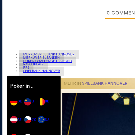
0
COMMEN
MERKUR SPIELBANK HANNOVER
MERKUR SPIELBANKEN
POKER CHALLENGE DIAMOND
RASCHPLATZ
RP5
SPIELBANK HANNOVER
MEHR IN
SPIELBANK HANNOVER
Poker in …
DE
LI
BE
AT
CZ
EU