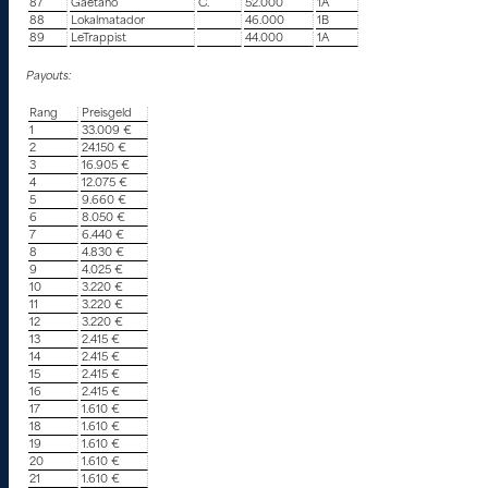
87
Gaetano
C.
52.000
1A
88
Lokalmatador
46.000
1B
89
LeTrappist
44.000
1A
Payouts:
Rang
Preisgeld
1
33.009 €
2
24.150 €
3
16.905 €
4
12.075 €
5
9.660 €
6
8.050 €
7
6.440 €
8
4.830 €
9
4.025 €
10
3.220 €
11
3.220 €
12
3.220 €
13
2.415 €
14
2.415 €
15
2.415 €
16
2.415 €
17
1.610 €
18
1.610 €
19
1.610 €
20
1.610 €
21
1.610 €