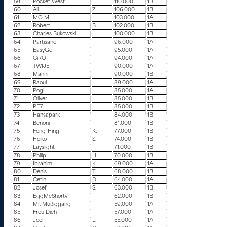
59
Pocket West
110.000
1B
60
Ali
Z.
106.000
1B
61
MO M
103.000
1A
62
Robert
B.
102.000
1B
63
Charles Bukowski
100.000
1B
64
Partisano
96.000
1A
65
EasyGo
95.000
1A
66
CiRO
94.000
1A
67
TWIJE
90.000
1A
68
Manni
90.000
1B
69
Raoul
L.
89.000
1A
70
Pogi
85.000
1A
71
Oliver
L.
85.000
1B
72
PE7
85.000
1B
73
Hansapark
84.000
1B
74
Benoni
81.000
1B
75
Fong-Hing
K.
77.000
1B
76
Heiko
S.
74.000
1B
77
Layslight
71.000
1B
78
Philip
H.
70.000
1B
79
Ibrahim
K.
69.000
1A
80
Denis
T.
68.000
1B
81
Cetin
D.
64.000
1A
82
Josef
S.
63.000
1B
83
EggMcShorty
62.000
1B
84
Mr. Müßiggang
59.000
1A
85
Freu Dich
57.000
1A
86
Joel
L.
55.000
1A