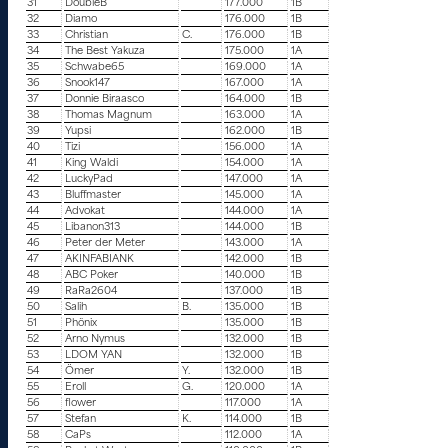
31
DoubleB
177.000
1B
32
Diamo
176.000
1B
33
Christian
C.
176.000
1B
34
The Best Yakuza
175.000
1A
35
Schwabe65
169.000
1A
36
Snook147
167.000
1A
37
Donnie Biraasco
164.000
1B
38
Thomas Magnum
163.000
1A
39
Yupsi
162.000
1B
40
Tizi
156.000
1A
41
King Waldi
154.000
1A
42
LuckyPad
147.000
1A
43
Bluffmaster
145.000
1A
44
Advokat
144.000
1A
45
Libanon313
144.000
1B
46
Peter der Meter
143.000
1A
47
AKINFABIANK
142.000
1B
48
ABC Poker
140.000
1B
49
RaRa2604
137.000
1B
50
Salih
B.
135.000
1B
51
Phönix
135.000
1B
52
Arno Nymus
132.000
1B
53
LDOM YAN
132.000
1B
54
Ömer
Y.
132.000
1B
55
Eroll
G.
120.000
1A
56
flower
117.000
1A
57
Stefan
K.
114.000
1B
58
CaPs
112.000
1A