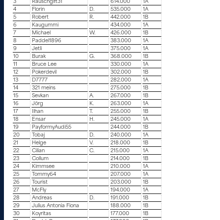
3
Rauschgift31
614.000
1A
4
Florin
D.
535.000
1A
5
Robert
R.
442.000
1B
6
Kaugummi
434.000
1A
7
Michael
W.
426.000
1B
8
Paddel1896
383.000
1A
9
Jetli
375.000
1A
10
Burak
G.
368.000
1B
11
Bruce Lee
330.000
1A
12
Pokerdevil
302.000
1B
13
D7777
282.000
1A
14
321 meins
275.000
1B
15
Sevkan
A.
267.000
1B
16
Jörg
K.
263.000
1A
17
Ilhan
T.
255.000
1B
18
Ensar
H.
245.000
1A
19
PayformyAudi55
244.000
1B
20
Tobaj
D.
240.000
1A
21
Helge
V.
218.000
1B
22
Cilian
C.
215.000
1A
23
Collum
214.000
1B
24
Kimmsee
210.000
1A
25
Tommy64
207.000
1A
26
Tourist
203.000
1B
27
McFly
194.000
1A
28
Andreas
D.
191.000
1B
29
Julius Antonia Fiona
188.000
1B
30
Koyritas
177.000
1B