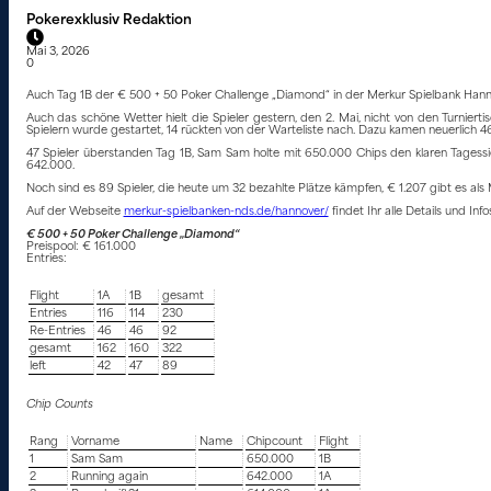
Pokerexklusiv Redaktion
Mai 3, 2026
0
Auch Tag 1B der € 500 + 50 Poker Challenge „Diamond“ in der Merkur Spielbank Hannov
Auch das schöne Wetter hielt die Spieler gestern, den 2. Mai, nicht von den Turnier
Spielern wurde gestartet, 14 rückten von der Warteliste nach. Dazu kamen neuerlich 4
47 Spieler überstanden Tag 1B, Sam Sam holte mit 650.000 Chips den klaren Tagessi
642.000.
Noch sind es 89 Spieler, die heute um 32 bezahlte Plätze kämpfen, € 1.207 gibt es als 
Auf der Webseite
merkur-spielbanken-nds.de/hannover/
findet Ihr alle Details und In
€ 500 + 50 Poker Challenge „Diamond“
Preispool: € 161.000
Entries:
Flight
1A
1B
gesamt
Entries
116
114
230
Re-Entries
46
46
92
gesamt
162
160
322
left
42
47
89
Chip Counts
Rang
Vorname
Name
Chipcount
Flight
1
Sam Sam
650.000
1B
2
Running again
642.000
1A