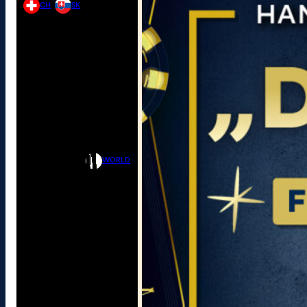
CH
SK
WORLD