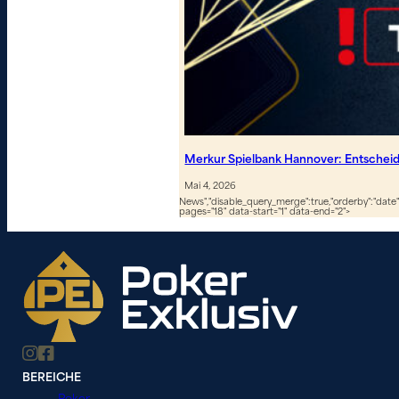
Merkur Spielbank Hannover: Entscheid
Mai 4, 2026
News","disable_query_merge":true,"orderby":"date","
pages="18" data-start="1" data-end="2">
BEREICHE