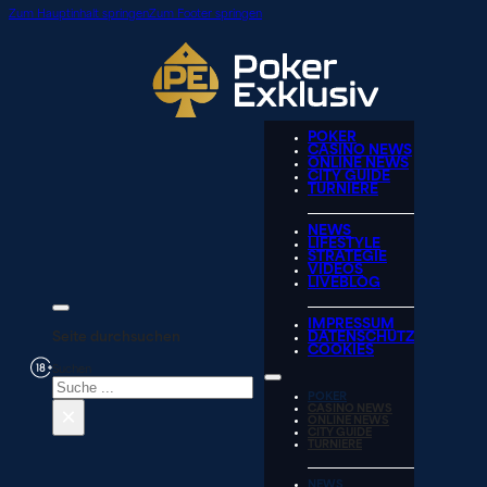
Zum Hauptinhalt springen
Zum Footer springen
POKER
CASINO NEWS
ONLINE NEWS
CITY GUIDE
TURNIERE
NEWS
LIFESTYLE
STRATEGIE
VIDEOS
LIVEBLOG
IMPRESSUM
Seite durchsuchen
DATENSCHUTZ
COOKIES
Suchen
POKER
×
CASINO NEWS
ONLINE NEWS
CITY GUIDE
TURNIERE
NEWS