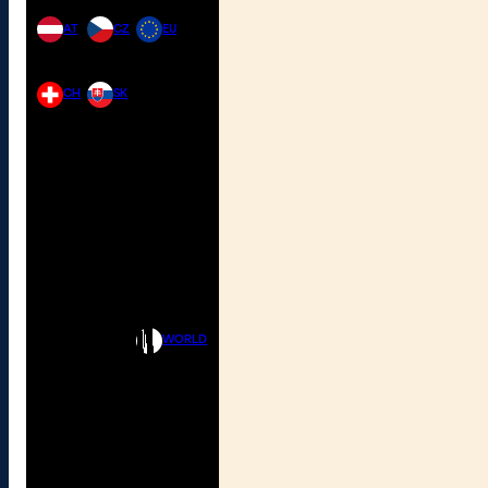
AT
CZ
EU
CH
SK
WORLD