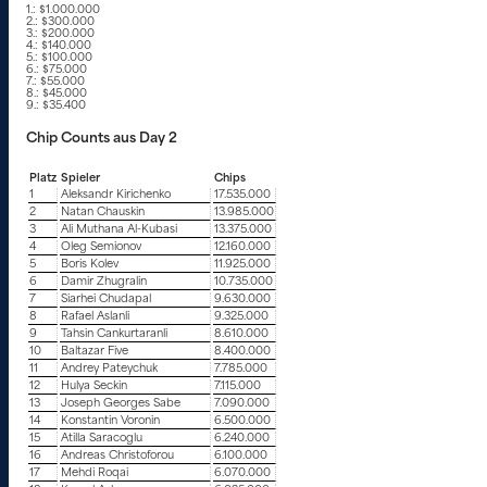
1.: $1.000.000
2.: $300.000
3.: $200.000
4.: $140.000
5.: $100.000
6.: $75.000
7.: $55.000
8.: $45.000
9.: $35.400
Chip Counts aus Day 2
Platz
Spieler
Chips
1
Aleksandr Kirichenko
17.535.000
2
Natan Chauskin
13.985.000
3
Ali Muthana Al-Kubasi
13.375.000
4
Oleg Semionov
12.160.000
5
Boris Kolev
11.925.000
6
Damir Zhugralin
10.735.000
7
Siarhei Chudapal
9.630.000
8
Rafael Aslanli
9.325.000
9
Tahsin Cankurtaranli
8.610.000
10
Baltazar Five
8.400.000
11
Andrey Pateychuk
7.785.000
12
Hulya Seckin
7.115.000
13
Joseph Georges Sabe
7.090.000
14
Konstantin Voronin
6.500.000
15
Atilla Saracoglu
6.240.000
16
Andreas Christoforou
6.100.000
17
Mehdi Roqai
6.070.000