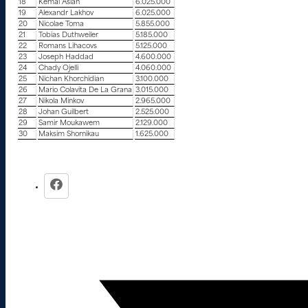
18
Kemal Aslan
6.025.000
19
Alexandr Lakhov
6.025.000
20
Nicolae Toma
5.855.000
21
Tobias Duthweiler
5.185.000
22
Romans Lihacovs
5.125.000
23
Joseph Haddad
4.600.000
24
Chady Ojelli
4.060.000
25
Nichan Khorchidian
3.100.000
26
Mario Colavita De La Grana
3.015.000
27
Nikola Minkov
2.965.000
28
Johan Guilbert
2.525.000
29
Samir Moukawem
2.129.000
30
Maksim Shornikau
1.625.000