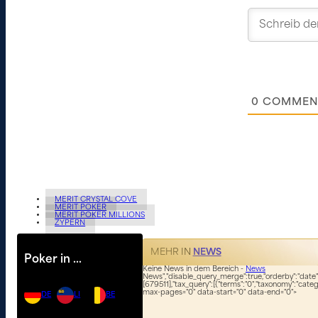
0
COMMEN
MERIT CRYSTAL COVE
MERIT POKER
MERIT POKER MILLIONS
ZYPERN
MEHR IN
NEWS
Poker in …
Keine News in dem Bereich -
News
News","disable_query_merge":true,"orderby":"date","
[679511],"tax_query":[{"terms":"0","taxonomy":"categ
max-pages="0" data-start="0" data-end="0">
DE
LI
BE