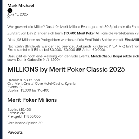
Mark Michael
April 13, 2025
0
Wer gewinnt die Million? Das $10k Merit Millions Event geht mit 30 Spielern in die Ent
Zu Start von Day 2 fanden sich beim
$10.400 Merit Poker Millions
die verbliebenen 79 
Die $1,95 Millionen an Preisgeldern werden auf die Final-Table-Spieler verteilt.
Eine Mill
Nach zehn Blindlevels war der Tag beendet. Aleksandr Kirichenko (17,54 Mio) führt vo
Finale startet mit Blinds bei 80.000/160.000 (BB Ante: 160.000).
Dazu gibt es noch eine Meldung von den Side Events.
Mehdi Chaoui Roqai setzte sic
sowie Damir Gabdullin (4./$11.200).
MILLIONS by Merit Poker Classic 2025
Datum: 8. bis 13. April
Ort: Merit Crystal Cove Hotel-Casino, Kyrenia
Events: 6
Buy-Ins: $3.300 bis $10.400
Merit Poker Millions
Buy-In: $10.400
Entries: 212
Preisgeld: $1.950.000
Verbliebene Spieler: 30
Payouts