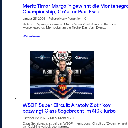
Merit: Timor Margolin gewinnt die Montenegr
Championship, € 51k für Paul Esau
Januar 25, 2026 • Pokerexklusiv Redaktion • 0
Nicht auf Zypern, sondern im Merit Casino Royal Splendid Budva in
Montenegro lud Meritpoker an die Tische. Das Main Event…
Weiterlesen
WSOP Super Circuit: Anatoly Zlotnikov
bezwingt Class Segebrecht im $10k Turbo
Oktober 22, 2025 • Mark Michael • 0
Claas Segebrecht ist bei der WSOP International Circuit auf Zypern erneut
am Goldring vorbeigeschrammt.