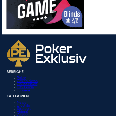
BEREICHE
Poker
Casino News
Online News
City Guide
Turniere
KATEGORIEN
News
Lifestyle
Strategie
Videos
Galerie