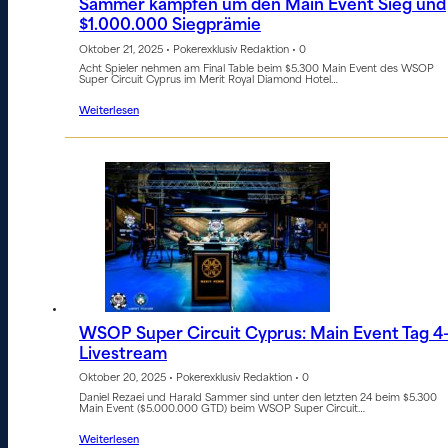
Sammer kämpfen um den Main Event Sieg und
$1.000.000 Siegprämie
Oktober 21, 2025 • Pokerexklusiv Redaktion • 0
Acht Spieler nehmen am Final Table beim $5.300 Main Event des WSOP
Super Circuit Cyprus im Merit Royal Diamond Hotel…
Weiterlesen
WSOP Super Circuit Cyprus: Main Event Tag 4
Livestream
Oktober 20, 2025 • Pokerexklusiv Redaktion • 0
Daniel Rezaei und Harald Sammer sind unter den letzten 24 beim $5.300
Main Event ($5.000.000 GTD) beim WSOP Super Circuit…
Weiterlesen