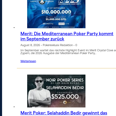
Merit: Die Mediterranean Poker Party kommt
im September zurück
August 8, 2026 • Pokerexklusiv Redaktion • 0
Im September wartet das nächste Highlight Event im Merit Crystal Cove a
Zypern, die 2026 Ausgabe der Mediterranean Poker Party…
Weiterlesen
Merit Poker: Selahaddin Bedir gewinnt das