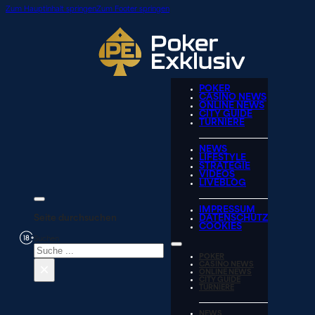
Zum Hauptinhalt springen
Zum Footer springen
POKER
CASINO NEWS
ONLINE NEWS
CITY GUIDE
TURNIERE
NEWS
LIFESTYLE
STRATEGIE
VIDEOS
LIVEBLOG
IMPRESSUM
Seite durchsuchen
DATENSCHUTZ
COOKIES
Suchen
POKER
×
CASINO NEWS
ONLINE NEWS
CITY GUIDE
TURNIERE
NEWS