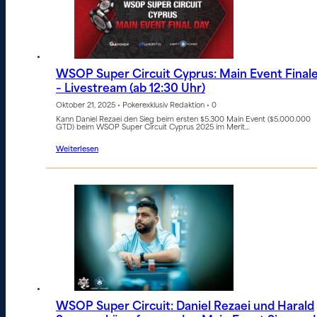
WSOP Super Circuit Cyprus: Main Event Final
– Livestream (ab 12:30 Uhr)
Oktober 21, 2025 • Pokerexklusiv Redaktion • 0
Kann Daniel Rezaei den Sieg beim ersten $5.300 Main Event ($5.000.000
GTD) beim WSOP Super Circuit Cyprus 2025 im Merit…
Weiterlesen
WSOP Super Circuit: Daniel Rezaei und Harald