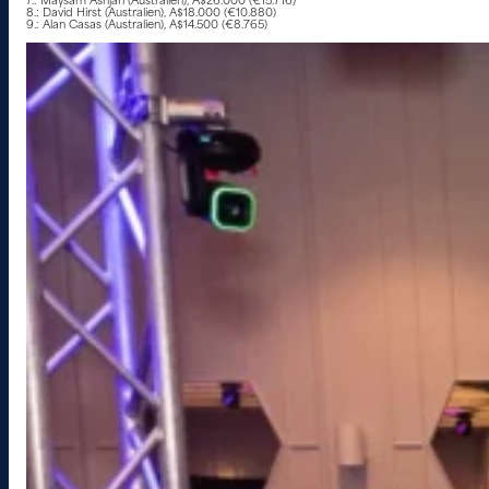
7.: Maysam Ashjari (Australien), A$26.000 (€15.716)
8.: David Hirst (Australien), A$18.000 (€10.880)
9.: Alan Casas (Australien), A$14.500 (€8.765)