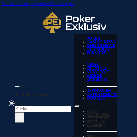
Zum Hauptinhalt springen
Zum Footer springen
POKER
CASINO NEWS
ONLINE NEWS
CITY GUIDE
TURNIERE
NEWS
LIFESTYLE
STRATEGIE
VIDEOS
LIVEBLOG
IMPRESSUM
Seite durchsuchen
DATENSCHUTZ
COOKIES
Suchen
POKER
×
CASINO NEWS
ONLINE NEWS
CITY GUIDE
TURNIERE
NEWS