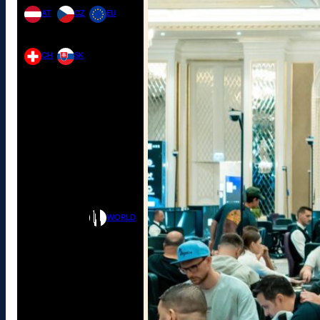
AT
CZ
EU
CH
SK
WORLD