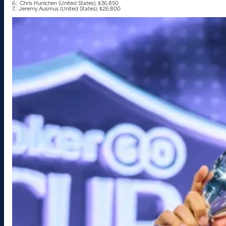
6.: Chris Hunichen (United States), $36.850
7.: Jeremy Ausmus (United States), $26.800