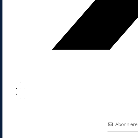
Abonniere