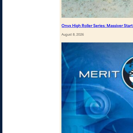
Onyx High Roller Series: Massiver Start
August 8, 2026