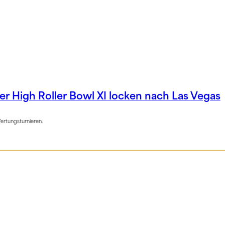
r High Roller Bowl XI locken nach Las Vegas
rtungsturnieren.