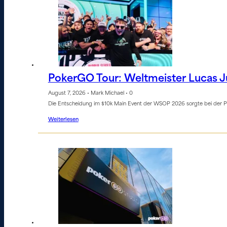
PokerGO Tour: Weltmeister Lucas 
August 7, 2026 • Mark Michael • 0
Die Entscheidung im $10k Main Event der WSOP 2026 sorgte bei der Po
Weiterlesen