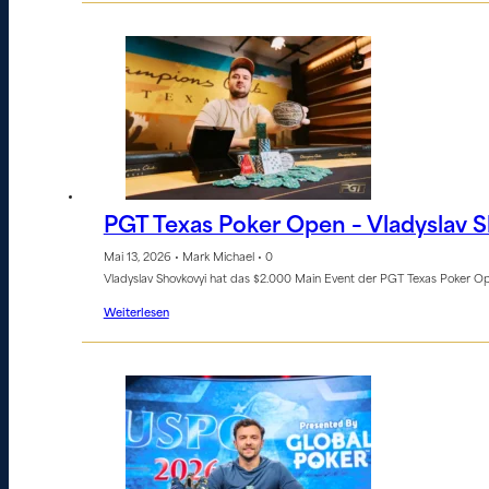
PGT Texas Poker Open – Vladyslav S
Mai 13, 2026 • Mark Michael • 0
Vladyslav Shovkovyi hat das $2.000 Main Event der PGT Texas Poker 
Weiterlesen