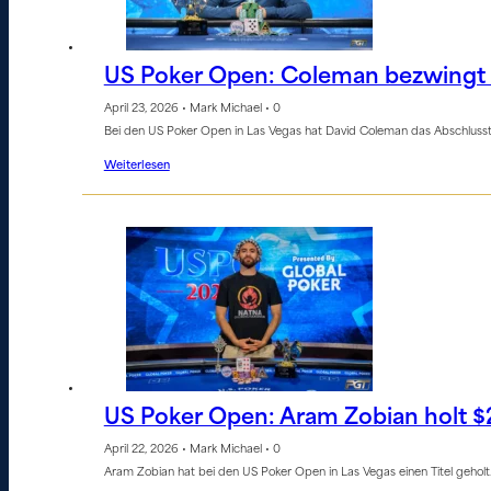
US Poker Open: Coleman bezwingt F
April 23, 2026 • Mark Michael • 0
Bei den US Poker Open in Las Vegas hat David Coleman das Abschluss
Weiterlesen
US Poker Open: Aram Zobian holt $2
April 22, 2026 • Mark Michael • 0
Aram Zobian hat bei den US Poker Open in Las Vegas einen Titel geholt