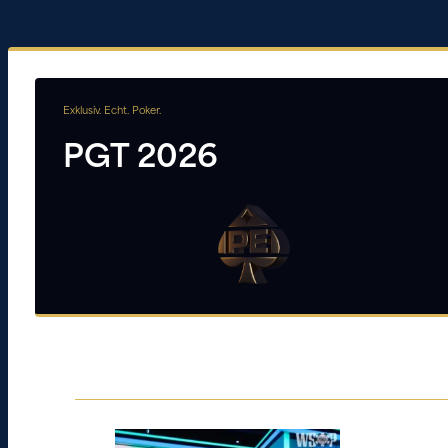
Exklusiv. Echt. Poker.
PGT 2026