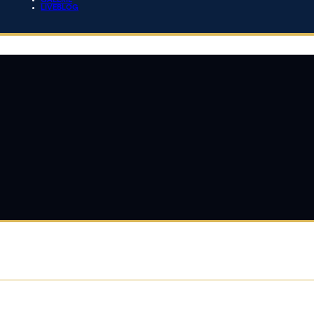
GALERIE
LIVEBLOG