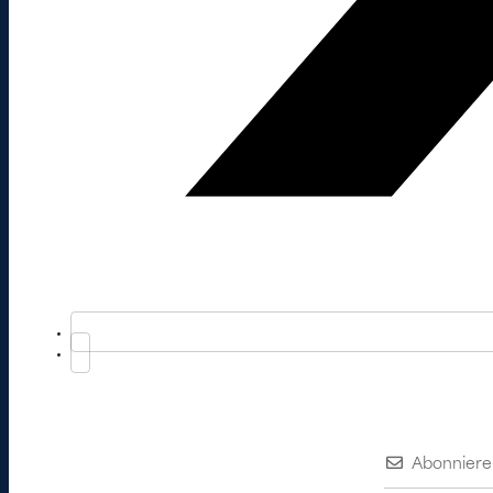
Abonniere