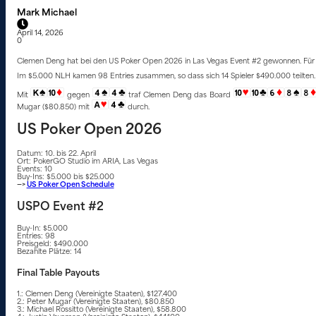
Mark Michael
April 14, 2026
0
Clemen Deng hat bei den US Poker Open 2026 in Las Vegas Event #2 gewonnen. Für 
Im $5.000 NLH kamen 98 Entries zusammen, so dass sich 14 Spieler $490.000 teilten. Bu
Mit
gegen
traf Clemen Deng das Board
Mugar ($80.850) mit
durch.
US Poker Open 2026
Datum: 10. bis 22. April
Ort: PokerGO Studio im ARIA, Las Vegas
Events: 10
Buy-Ins: $5.000 bis $25.000
—>
US Poker Open Schedule
USPO Event #2
Buy-In: $5.000
Entries: 98
Preisgeld: $490.000
Bezahlte Plätze: 14
Final Table Payouts
1.: Clemen Deng (Vereinigte Staaten), $127.400
2.: Peter Mugar (Vereinigte Staaten), $80.850
3.: Michael Rossitto (Vereinigte Staaten), $58.800