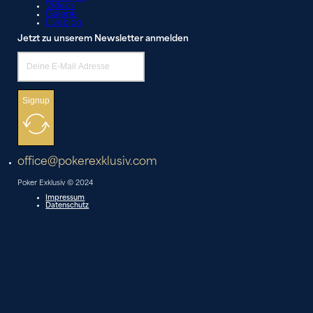
Videos
Galerie
Liveblog
Jetzt zu unserem Newsletter anmelden
Signup
office@pokerexklusiv.com
Poker Exklusiv © 2024
Impressum
Datenschutz