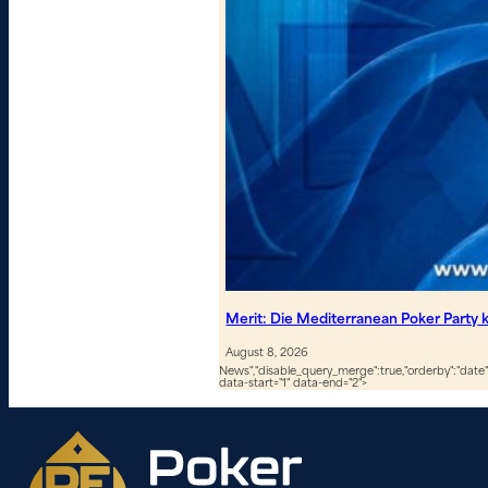
Merit: Die Mediterranean Poker Part
August 8, 2026
News","disable_query_merge":true,"orderby":"date","
data-start="1" data-end="2">