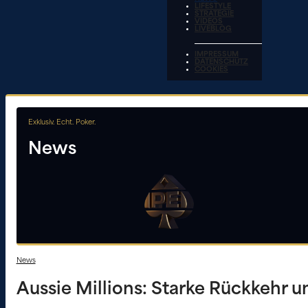
LIFESTYLE
STRATEGIE
VIDEOS
LIVEBLOG
IMPRESSUM
DATENSCHUTZ
COOKIES
Exklusiv. Echt. Poker.
News
News
Aussie Millions: Starke Rückkehr