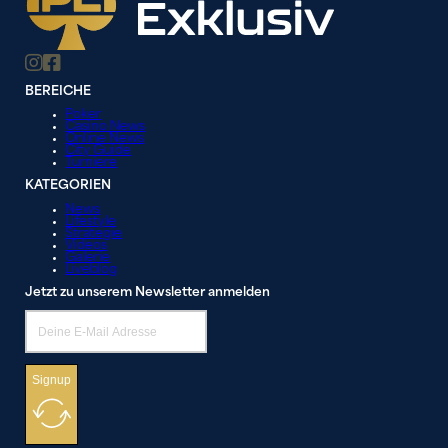
BEREICHE
Poker
Casino News
Online News
City Guide
Turniere
KATEGORIEN
News
Lifestyle
Strategie
Videos
Galerie
Liveblog
Jetzt zu unserem Newsletter anmelden
Signup