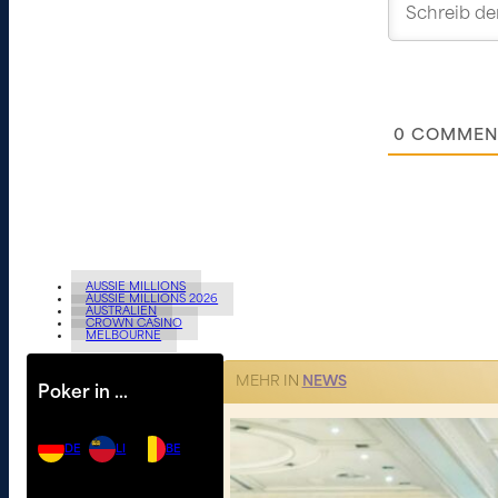
0
COMMEN
AUSSIE MILLIONS
AUSSIE MILLIONS 2026
AUSTRALIEN
CROWN CASINO
MELBOURNE
MEHR IN
NEWS
Poker in …
DE
LI
BE