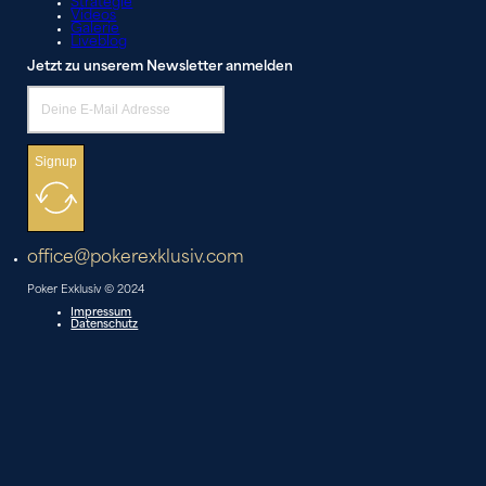
Strategie
Videos
Galerie
Liveblog
Jetzt zu unserem Newsletter anmelden
Signup
office@pokerexklusiv.com
Poker Exklusiv © 2024
Impressum
Datenschutz