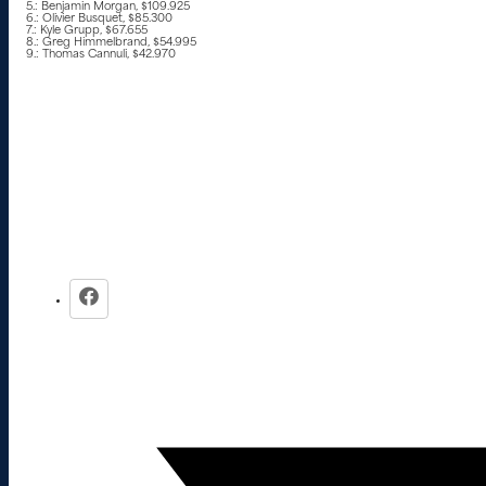
5.: Benjamin Morgan, $109.925
6.: Olivier Busquet, $85.300
7.: Kyle Grupp, $67.655
8.: Greg Himmelbrand, $54.995
9.: Thomas Cannuli, $42.970