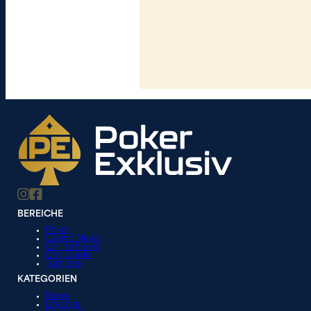
BEREICHE
Poker
Casino News
Online News
City Guide
Turniere
KATEGORIEN
News
Lifestyle