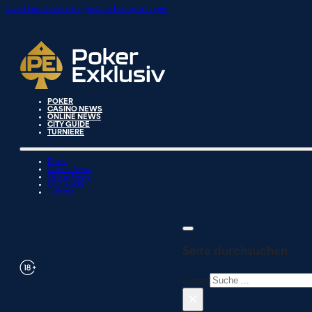
Zum Hauptinhalt springen
Zum Footer springen
POKER
CASINO NEWS
ONLINE NEWS
CITY GUIDE
TURNIERE
Poker
Casino News
Online News
City Guide
Turniere
Seite durchsuchen
Suchen
×