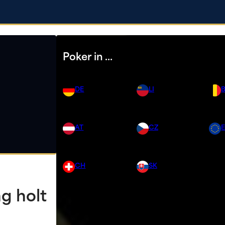
Poker in …
DE
LI
AT
CZ
CH
SK
ng holt