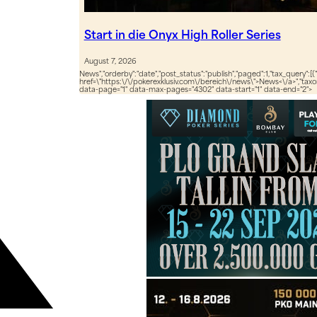
Start in die Onyx High Roller Series
August 7, 2026
News","orderby":"date","post_status":"publish","paged":1,"tax_query":[{
href=\"https:\/\/pokerexklusiv.com\/bereich\/news\">News<\/a>","taxon
data-page="1" data-max-pages="4302" data-start="1" data-end="2">