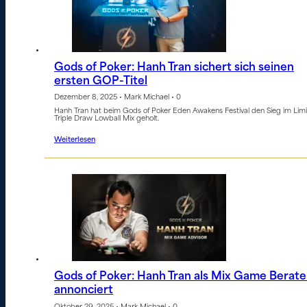
Gods of Poker: Hanh Tran sichert sich seinen
ersten GOP-Titel
Dezember 8, 2025 • Mark Michael • 0
Hanh Tran hat beim Gods of Poker Eden Awakens Festival den Sieg im Limi
Triple Draw Lowball Mix geholt.
Weiterlesen
Gods of Poker: Hanh Tran als Mix Game Berate
annonciert