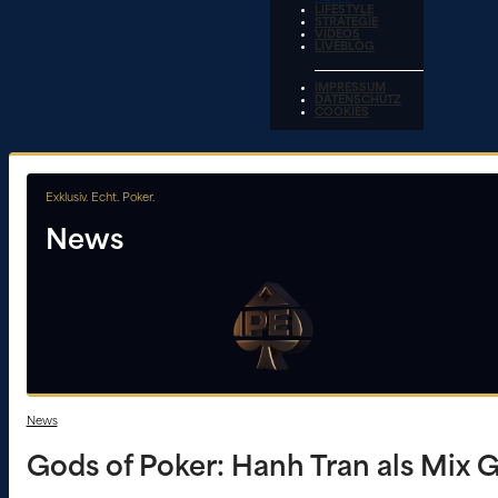
LIFESTYLE
STRATEGIE
VIDEOS
LIVEBLOG
IMPRESSUM
DATENSCHUTZ
COOKIES
Exklusiv. Echt. Poker.
News
News
Gods of Poker: Hanh Tran als Mix 