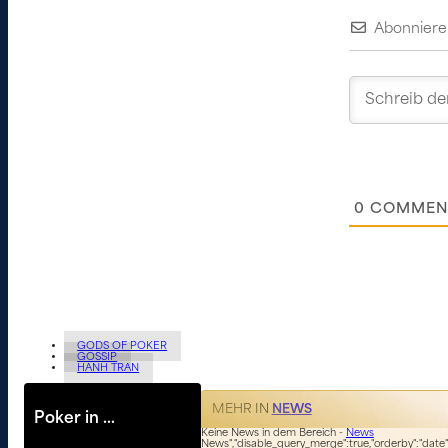
Abonniere
0
COMMEN
GODS OF POKER
GOSSIP
HANH TRAN
MEHR IN
NEWS
Poker in …
Keine News in dem Bereich -
News
News","disable_query_merge":true,"orderby":"date","