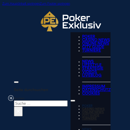
Zum Hauptinhalt springen
Zum Footer springen
POKER
CASINO NEWS
ONLINE NEWS
CITY GUIDE
TURNIERE
NEWS
LIFESTYLE
STRATEGIE
VIDEOS
LIVEBLOG
IMPRESSUM
Seite durchsuchen
DATENSCHUTZ
COOKIES
Suchen
POKER
×
CASINO NEWS
ONLINE NEWS
CITY GUIDE
TURNIERE
NEWS