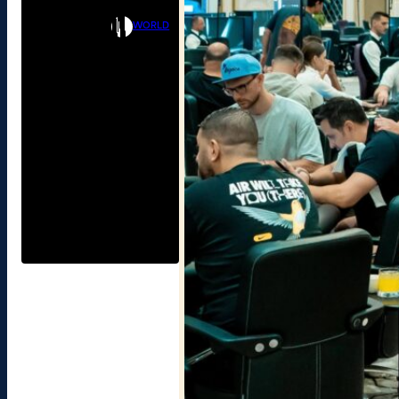
WORLD