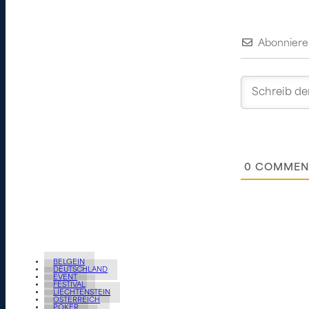
Abonniere
0
COMMEN
BELGEIN
DEUTSCHLAND
EVENT
FESTIVAL
LIECHTENSTEIN
ÖSTERREICH
POKER