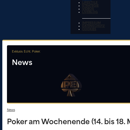
LIFESTYLE
STRATEGIE
VIDEOS
LIVEBLOG
IMPRESSUM
DATENSCHUTZ
COOKIES
Exklusiv. Echt. Poker.
News
News
Poker am Wochenende (14. bis 18.