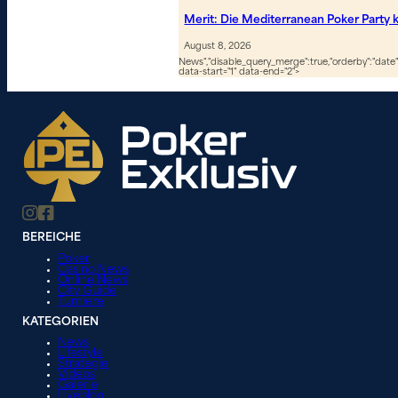
Merit: Die Mediterranean Poker Part
August 8, 2026
News","disable_query_merge":true,"orderby":"date","
data-start="1" data-end="2">
BEREICHE
Poker
Casino News
Online News
City Guide
Turniere
KATEGORIEN
News
Lifestyle
Strategie
Videos
Galerie
Liveblog