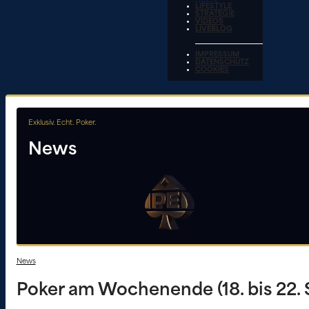
LIFESTYLE
STRATEGIE
VIDEOS
LIVEBLOG
IMPRESSUM
DATENSCHUTZ
COOKIES
Exklusiv. Echt. Poker.
News
News
Poker am Wochenende (18. bis 22