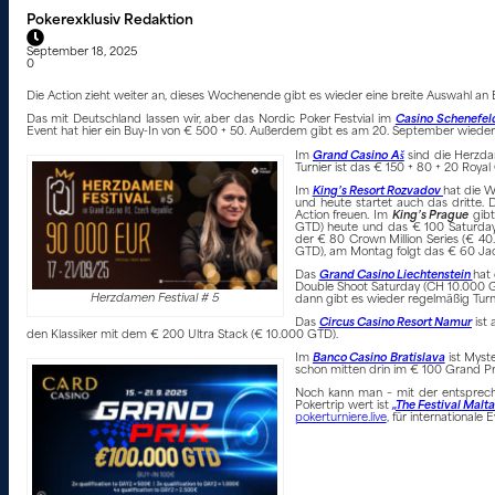
Pokerexklusiv Redaktion
September 18, 2025
0
Die Action zieht weiter an, dieses Wochenende gibt es wieder eine breite Auswahl an
Das mit Deutschland lassen wir, aber das Nordic Poker Festvial im
Casino Schenefel
Event hat hier ein Buy-In von € 500 + 50. Außerdem gibt es am 20. September wieder
Im
Grand Casino Aš
sind die Herzda
Turnier ist das € 150 + 80 + 20 Roya
Im
King’s Resort Rozvadov
hat die 
und heute startet auch das dritte.
Action freuen. Im
King’s Prague
gibt
GTD) heute und das € 100 Saturda
der € 80 Crown Million Series (€ 40
GTD), am Montag folgt das € 60 Jac
Das
Grand Casino Liechtenstein
hat
Double Shoot Saturday (CH 10.000 
Herzdamen Festival # 5
dann gibt es wieder regelmäßig Tur
Das
Circus Casino Resort Namur
ist
den Klassiker mit dem € 200 Ultra Stack (€ 10.000 GTD).
Im
Banco Casino Bratislava
ist Myst
schon mitten drin im € 100 Grand Pr
Noch kann man – mit der entsprech
Pokertrip wert ist
„The Festival Malta
pokerturniere.live
, für internationale 