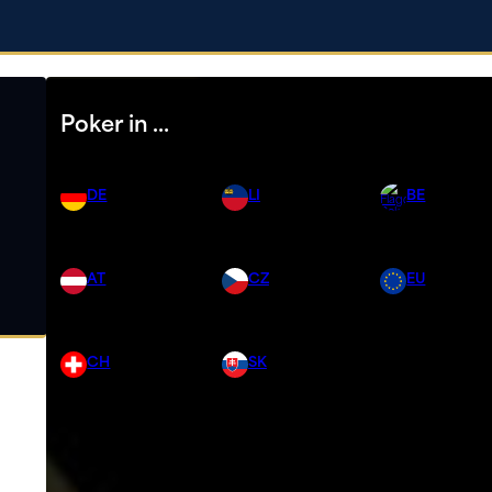
Poker in …
DE
LI
BE
AT
CZ
EU
CH
SK