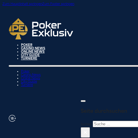
Zum Hauptinhalt springen
Zum Footer springen
POKER
CASINO NEWS
ONLINE NEWS
CITY GUIDE
TURNIERE
Poker
Casino News
Online News
City Guide
Turniere
Seite durchsuchen
Suchen
×