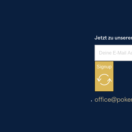
Jetzt zu unser
Signup
office@poker