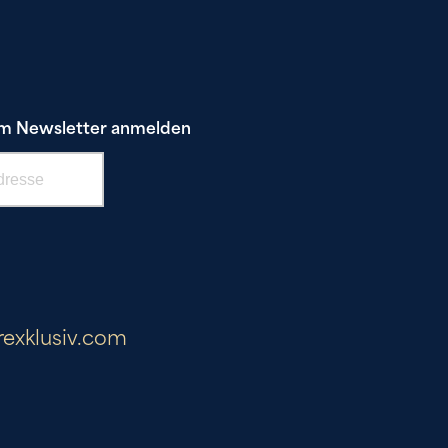
em Newsletter anmelden
exklusiv.com