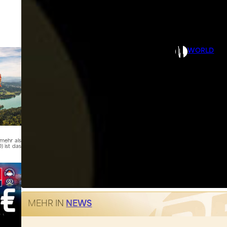
WORLD
mehr als
) ist das
MEHR IN
NEWS