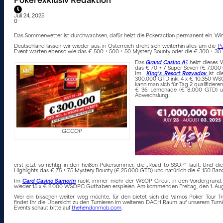
Pokerexklusiv Redaktion
Juli 24, 2025
0
Das Sommerwetter ist durchwachsen, dafür heizt die Pokeraction permanent ein. Wi
Deutschland lassen wir wieder aus, in Österreich dreht sich weiterhin alles um die
P
Event warten ebenso wie das € 500 + 500 + 50 Mystery Bounty oder die € 300 + 30 
Das
Grand Casino Aš
heizt dieses 
das € 70 + 7 Super Seven (€ 7.000 
Im
King’s Resort Rozvadov
ist d
300.000 GTD inkl. 4 x € 10.350 WS
kann man sich für Tag 2 qualifiziere
€ 36 Lemonade (€ 8.000 GTD) u
Abwechslung.
GCCOP
erst jetzt so richtig in den heißen Pokersommer, die „Road to SSOP“ läuft. Und
Highlights das € 75 + 75 Mystery Bounty (€ 25.000 GTD) und natürlich die € 150 Ba
Im
Card Casino Samorin
rückt immer mehr der WSOP Circuit in den Vordergrund. 
wieder 15 x € 2.000 WSOPC Guthaben erspielen. Am kommenden Freitag, den 1. August
Wer ein bisschen weiter weg möchte, für den bietet sich die Vamos Poker Tour Tro
findet Ihr die Übersicht zu den Turnieren im weiteren DACH Raum auf unserem Turn
Events schaut bitte auf
thehendonmob.com
.