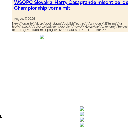
WSOPC Slovakia: Harry Casagrande mischt bei d
Championship vorne mit
August 7, 2026
News","orderby":"date","post_status":"publish","paged":1,"tax_query":[{"terms":"<a
href=\"https:\/\/pokerexklusiv.com\/bereich\/news\">News<\/a>","taxonomy":"bereich",
data-page="1" data-max-pages="4299" data-start="1" data-end="2">