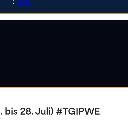
GALERIE
LIVEBLOG
bis 28. Juli) #TGIPWE