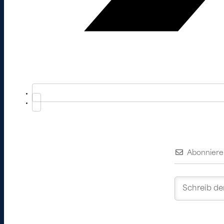
Abonniere