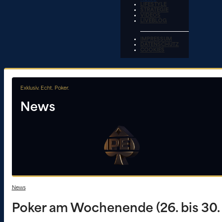
LIFESTYLE
STRATEGIE
VIDEOS
LIVEBLOG
IMPRESSUM
DATENSCHUTZ
COOKIES
Exklusiv. Echt. Poker.
News
News
Poker am Wochenende (26. bis 30