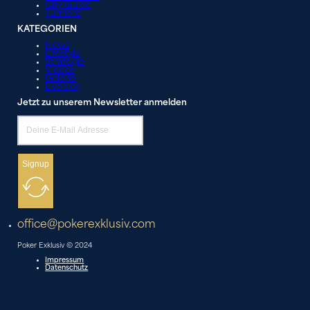
City Guide
Turniere
KATEGORIEN
News
Lifestyle
Strategie
Videos
Galerie
Liveblog
Jetzt zu unserem Newsletter anmelden
Signup
office@pokerexklusiv.com
Poker Exklusiv © 2024
Impressum
Datenschutz