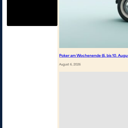
Poker am Wochenende (6. bis 10. Aug
August 6, 2026