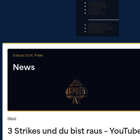
LIFESTYLE
STRATEGIE
VIDEOS
LIVEBLOG
IMPRESSUM
DATENSCHUTZ
COOKIES
Exklusiv. Echt. Poker.
News
News
3 Strikes und du bist raus – YouTu