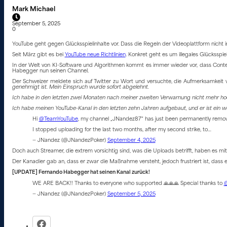
Mark Michael
September 5, 2025
0
YouTube geht gegen Glücksspielinhalte vor. Dass die Regeln der Videoplattform nich
Seit März gibt es bei
YouTube neue Richtlinien
. Konkret geht es um illegales Glücksspi
In der Welt von KI-Software und Algorithmen kommt es immer wieder vor, dass Conten
Habegger nun seinen Channel.
Der Schweizer meldete sich auf Twitter zu Wort und versuchte, die Aufmerksamkeit v
genehmigt ist. Mein Einspruch wurde sofort abgelehnt.
Ich habe in den letzten zwei Monaten nach meiner zweiten Verwarnung nicht mehr hoch
Ich habe meinen YouTube-Kanal in den letzten zehn Jahren aufgebaut, und er ist ein wes
Hi
@TeamYouTube
, my channel „JNandez87“ has just been permanently remove
I stopped uploading for the last two months, after my second strike, to…
— JNandez (@JNandezPoker)
September 4, 2025
Doch auch Streamer, die extrem vorsichtig sind, was die Uploads betrifft, haben es 
Der Kanadier gab an, dass er zwar die Maßnahme versteht, jedoch frustriert ist, dass 
[UPDATE] Fernando Habegger hat seinen Kanal zurück!
WE ARE BACK!! Thanks to everyone who supported 🙏🙏🙏 Special thanks to
@
— JNandez (@JNandezPoker)
September 5, 2025