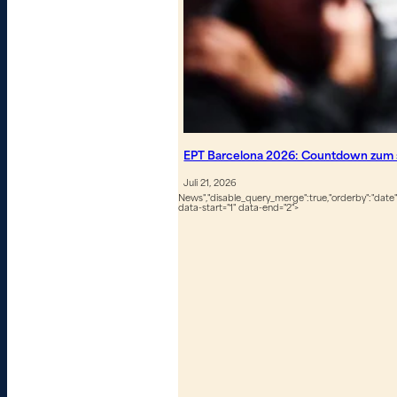
EPT Barcelona 2026: Countdown zum s
Juli 21, 2026
News","disable_query_merge":true,"orderby":"date","
data-start="1" data-end="2">