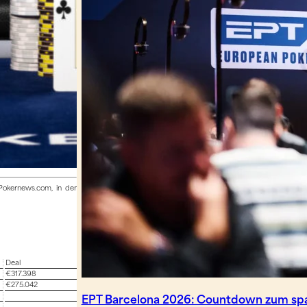
Pokernews.com, in der
Deal
€317.398
€275.042
EPT Barcelona 2026: Countdown zum sp