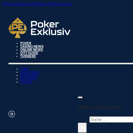
Zum Hauptinhalt springen
Zum Footer springen
POKER
CASINO NEWS
ONLINE NEWS
CITY GUIDE
TURNIERE
Poker
Casino News
Online News
City Guide
Turniere
Seite durchsuchen
Suchen
×