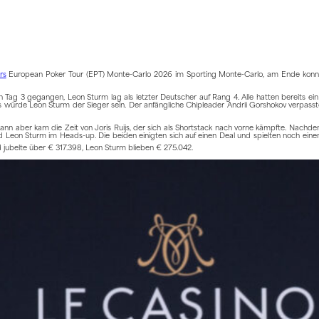
rs
European Poker Tour (EPT) Monte-Carlo 2026 im Sporting Monte-Carlo, am Ende konnte
 Tag 3 gegangen, Leon Sturm lag als letzter Deutscher auf Rang 4. Alle hatten bereits ein
ls würde Leon Sturm der Sieger sein. Der anfängliche Chipleader Andrii Gorshokov verpasst
Dann aber kam die Zeit von Joris Ruijs, der sich als Shortstack nach vorne kämpfte. Nachde
nd Leon Sturm im Heads-up. Die beiden einigten sich auf einen Deal und spielten noch eine
 jubelte über € 317.398, Leon Sturm blieben € 275.042.