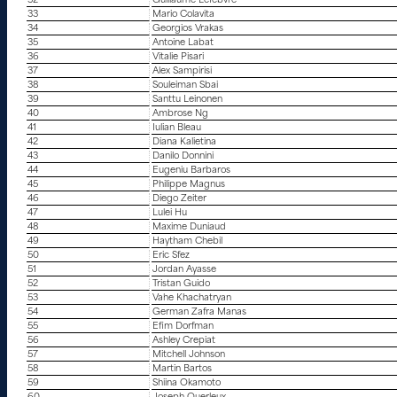
32
Guillaume Lefebvre
33
Mario Colavita
34
Georgios Vrakas
35
Antoine Labat
36
Vitalie Pisari
37
Alex Sampirisi
38
Souleiman Sbai
39
Santtu Leinonen
40
Ambrose Ng
41
Iulian Bleau
42
Diana Kalietina
43
Danilo Donnini
44
Eugeniu Barbaros
45
Philippe Magnus
46
Diego Zeiter
47
Lulei Hu
48
Maxime Duniaud
49
Haytham Chebil
50
Eric Sfez
51
Jordan Ayasse
52
Tristan Guido
53
Vahe Khachatryan
54
German Zafra Manas
55
Efim Dorfman
56
Ashley Crepiat
57
Mitchell Johnson
58
Martin Bartos
59
Shiina Okamoto