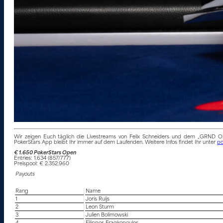
Wir zeigen Euch täglich die Livestreams von Felix Schneiders und dem „GRND On 
PokerStars App bleibt Ihr immer auf dem Laufenden. Weitere Infos findet Ihr unter
po
€ 1.650 PokerStars Open
Entries: 1.634 (857/777)
Preispool: € 2.352.960
Payouts
Rang
Name
1
Joris Ruijs
2
Leon Sturm
3
Julien Bolimowski