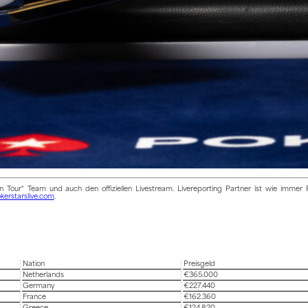
Tour“ Team und auch den offiziellen Livestream. Livereporting Partner ist wie immer 
kerstarslive.com
.
Nation
Preisgeld
Netherlands
€365.000
Germany
€227.440
France
€162.360