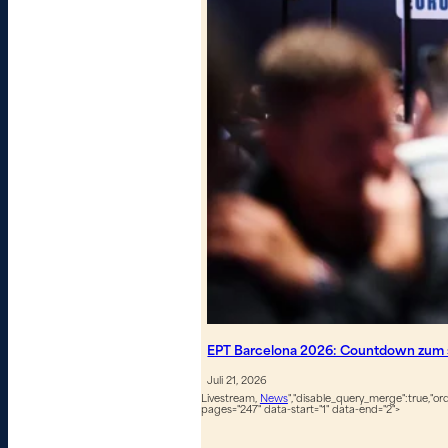
EPT Barcelona 2026: Countdown zum s
Juli 21, 2026
Livestream,
News
","disable_query_merge":true,"ord
pages="247" data-start="1" data-end="2">