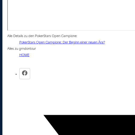
Alle Details zu den PokerStars Open Campione:
PokerStars Open Campione: Der Beginn einer neuen Ära?
Alles zu grndontour
HOME