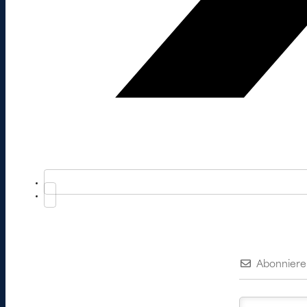
Abonniere