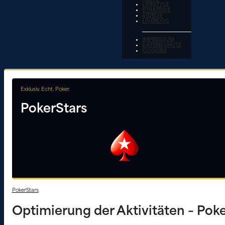
LIFESTYLE
STRATEGIE
VIDEOS
LIVEBLOG
IMPRESSUM
DATENSCHUTZ
COOKIES
Exklusiv. Echt. Poker.
PokerStars
PokerStars
Optimierung der Aktivitäten – Poke