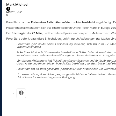
Mark Michael
März 11, 2025
0
PokerStars hat das
Ende seiner Aktivitäten auf dem polnischen Markt
angekündigt. Der
Flutter Entertainment zieht sich aus einem weiteren Online-Poker-Markt in Europa zurü
Der
Stichtag ist der 27. März
, und betroffene Spieler wurden per E-Mail informiert. Wei
PokerStars betont, dass diese Entscheidung „
nicht durch Änderungen der lokalen Vors
PokerStars gibt heute seine Entscheidung bekannt, sich bis zum 27. Mär
Wachstumsmärkte.
PokerStars ist eine Schlüsselmarke innerhalb von Flutter Entertainment, dem
im Rahmen einer umfassenderen Strategie, um führende Positionen in regulie
Vor diesem Hintergrund hat PokerStars eine umfassende und fortlaufende Über
durch Änderungen der lokalen Vorschriften beeinflusst, sondern basiert auf ei
PokerStars hat es stets geschätzt, polnische Spieler zu bedienen. Sie werden 
Um einen reibungslosen Übergang zu gewährleisten, erhalten die betroffene
Help Center für weitere Fragen zur Verfügung.