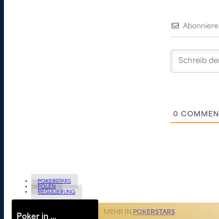
Abonniere
0
COMMEN
POKERSTARS
POLEN
REGULIERUNG
MEHR IN
POKERSTARS
Poker in …