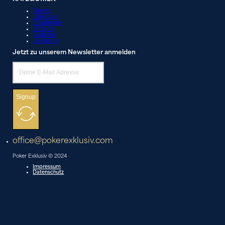
News
Lifestyle
Strategie
Videos
Galerie
Liveblog
Jetzt zu unserem Newsletter anmelden
Signup
office@pokerexklusiv.com
Poker Exklusiv © 2024
Impressum
Datenschutz