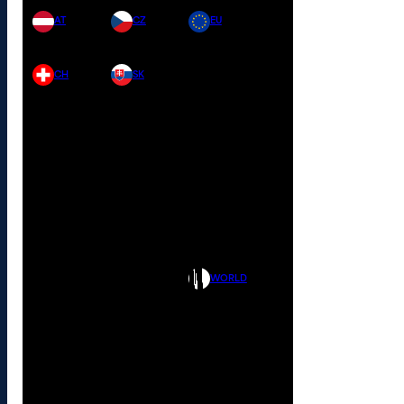
AT
CZ
EU
CH
SK
WORLD