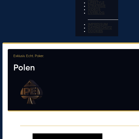
LIFESTYLE
STRATEGIE
VIDEOS
LIVEBLOG
IMPRESSUM
DATENSCHUTZ
COOKIES
Exklusiv. Echt. Poker.
Polen