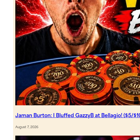
Jaman Burton: I Bluffed GazzyB at Bellagio! ($5/$
August 7, 2026