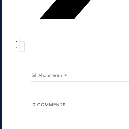
Abonnieren
0
COMMENTS