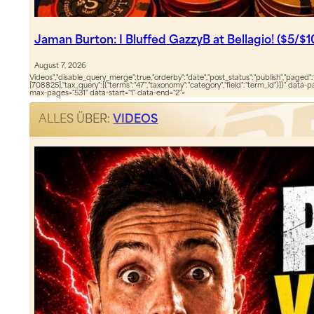
Jaman Burton: I Bluffed GazzyB at Bellagio! ($5/$
August 7, 2026
Videos","disable_query_merge":true,"orderby":"date","post_status":"publish","paged":1
[708825],"tax_query":[{"terms":"47","taxonomy":"category","field":"term_id"}]}" data-p
max-pages="531" data-start="1" data-end="2">
ALLES ÜBER:
VIDEOS