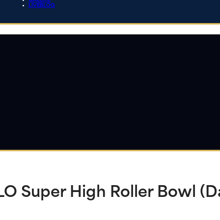
GALERIE
LIVEBLOG
O Super High Roller Bowl (D