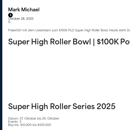
Mark Michael
Oktober 28, 2025
0
PokerGO mit dem Livestream zum $100k PLO Super High Roller Bowl. Heute steht Day 2
Super High Roller Bowl | $100K P
Super High Roller Series 2025
Datum: 27. Oktober bis 29. Oktober
Events: 3
Buy-Ins: $15.000 bis $100.000