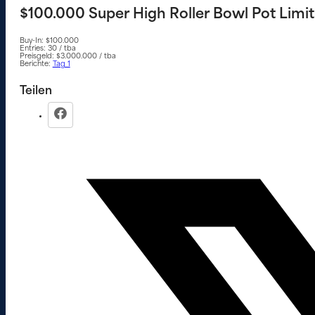
$100.000 Super High Roller Bowl Pot Lim
Buy-In: $100.000
Entries: 30 / tba
Preisgeld: $3.000.000 / tba
Berichte:
Tag 1
Teilen