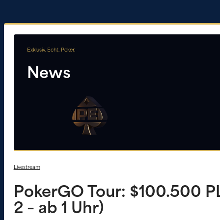
Exklusiv. Echt. Poker.
News
Livestream
PokerGO Tour: $100.500 PL
2 – ab 1 Uhr)