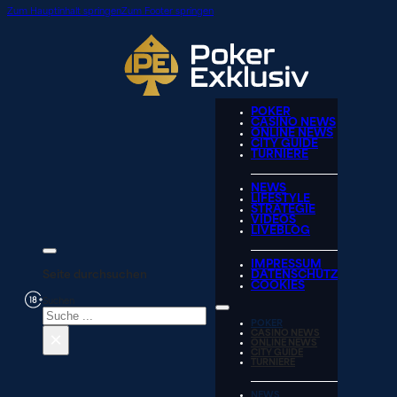
Zum Hauptinhalt springen
Zum Footer springen
POKER
CASINO NEWS
ONLINE NEWS
CITY GUIDE
TURNIERE
NEWS
LIFESTYLE
STRATEGIE
VIDEOS
LIVEBLOG
IMPRESSUM
Seite durchsuchen
DATENSCHUTZ
COOKIES
Suchen
POKER
×
CASINO NEWS
ONLINE NEWS
CITY GUIDE
TURNIERE
NEWS