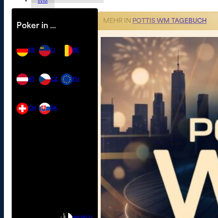
WM
MEHR IN
POTTIS WM TAGEBUCH
Poker in …
DE
LI
BE
AT
CZ
EU
CH
SK