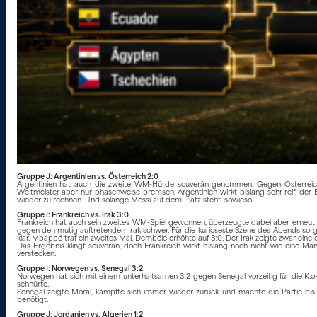
Gruppe J: Argentinien vs. Österreich 2:0
Argentinien hat auch die zweite WM-Hürde souverän genommen. Gegen Österreich sor
Weltmeister aber nur phasenweise bremsen. Argentinien wirkt bislang sehr reif, der 
wieder zu rechnen. Und solange Messi auf dem Platz steht, sowieso.
Gruppe I: Frankreich vs. Irak 3:0
Frankreich hat auch sein zweites WM-Spiel gewonnen, überzeugte dabei aber erneut ni
gegen den mutig auftretenden Irak schwer. Für die kurioseste Szene des Abends sor
klar. Mbappé traf ein zweites Mal, Dembélé erhöhte auf 3:0. Der Irak zeigte zwar eine
Das Ergebnis klingt souverän, doch Frankreich wirkt bislang noch nicht wie eine Man
verstecken.
Gruppe I: Norwegen vs. Senegal 3:2
Norwegen hat sich mit einem unterhaltsamen 3:2 gegen Senegal vorzeitig für die K.o
schnürte.
Senegal zeigte Moral, kämpfte sich immer wieder zurück und machte die Partie bis i
benötigt.
Gruppe J: Jordanien vs. Algerien 1:2