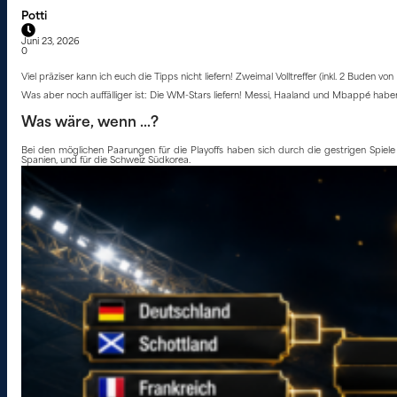
Potti
Juni 23, 2026
0
Viel präziser kann ich euch die Tipps nicht liefern! Zweimal Volltreffer (inkl. 2 Bude
Was aber noch auffälliger ist: Die WM-Stars liefern! Messi, Haaland und Mbappé hab
Was wäre, wenn …?
Bei den möglichen Paarungen für die Playoffs haben sich durch die gestrigen Spiel
Spanien, und für die Schweiz Südkorea.