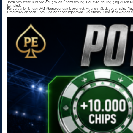
Jordanien stand kurz vor der großen Überraschung. Der WM-Neuling ging durch Ni
komplett.
Für Jordanien ist das WM-Abenteuer damit beendet. Algerien hält dagegen seine Play
Österreich, Algerien … hm … da war doch irgendwas. Die älteren Fußballfans werden si