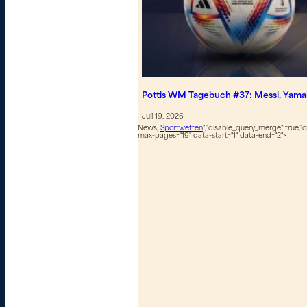
Pottis WM Tagebuch #37: Messi, Yamal
Juli 19, 2026
News,
Sportwetten
","disable_query_merge":true,"or
max-pages="19" data-start="1" data-end="2">