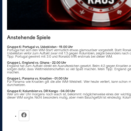
Anstehende Spiele
Gruppe K: Portugal vs. Usbekistan – 19.00 Uhr
Portugal hat sich den WM-Start vermutlich etwas glamouröser vorgestellt. Statt Ronald
Usbekistan verlor zum Auftakt zwar mit 1:3 gegen Kolumbien, zeigte besonders nach 
Tipp: Portugal gewinnt mit 3:0 und Ronaldo trifft erstmals bei dieser WM.
Gruppe L: England vs. Ghana – 22.00 Uhr
England hat zum Auftakt direkt ein Ausrufezeichen gesetzt. Beim 4:2 gegen Kroatien ze
sorgen dafür, dass Weltmeisterschaften so viel Spaß machen. Mein Tipp: England 
machen.
Gruppe L: Panama vs. Kroatien – 01.00 Uhr
Für Panama wie Kroatien gilt die alte WM-Weisheit: Wer heute verliert, kann schon m
durchsetzen.
Gruppe K: Kolumbien vs. DR Kongo – 04.00 Uhr
Wer um vier Uhr morgens noch wach ist, bekommt möglicherweise eines der wichtigs
dieser WM sorgte. Nicht besonders mutig, aber mein Bauchgefühl ist eindeutig: Kolum