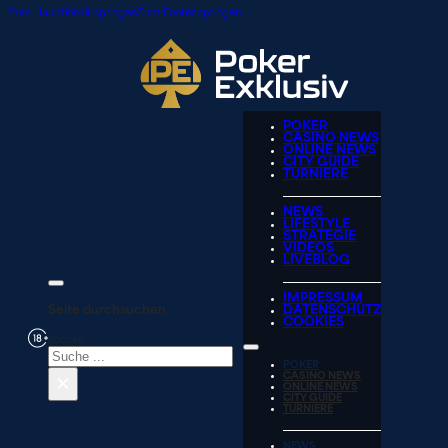
Zum Hauptinhalt springen
Zum Footer springen
POKER
CASINO NEWS
ONLINE NEWS
CITY GUIDE
TURNIERE
NEWS
LIFESTYLE
STRATEGIE
VIDEOS
LIVEBLOG
IMPRESSUM
Seite durchsuchen
DATENSCHUTZ
COOKIES
Suchen
POKER
×
CASINO NEWS
ONLINE NEWS
CITY GUIDE
TURNIERE
NEWS