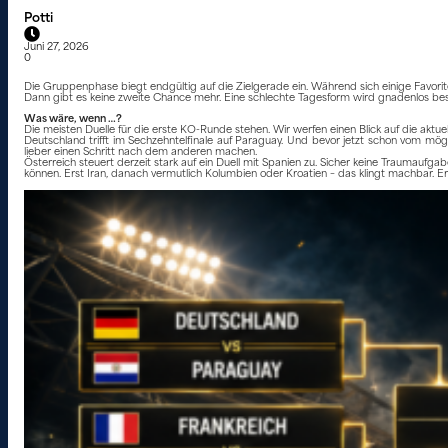
Potti
Juni 27, 2026
0
Die Gruppenphase biegt endgültig auf die Zielgerade ein. Während sich einige Favori
Dann gibt es keine zweite Chance mehr. Eine schlechte Tagesform wird gnadenlos best
Was wäre, wenn …?
Die meisten Duelle für die erste KO-Runde stehen. Wir werfen einen Blick auf die akt
Deutschland trifft im Sechzehntelfinale auf Paraguay. Und bevor jetzt schon vom m
lieber einen Schritt nach dem anderen machen.
Österreich steuert derzeit stark auf ein Duell mit Spanien zu. Sicher keine Traumaufga
können. Erst Iran, danach vermutlich Kolumbien oder Kroatien – das klingt machbar. 