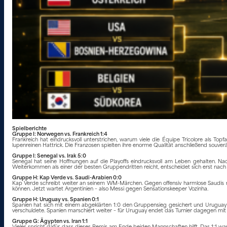
Spielberichte
Gruppe I: Norwegen vs. Frankreich 1:4
Frankreich hat eindrucksvoll unterstrichen, warum viele die Équipe Tricolore als
lupenreinen Hattrick. Die Franzosen spielten ihre enorme Qualität anschließend souv
Gruppe I: Senegal vs. Irak 5:0
Senegal hat seine Hoffnungen auf die Playoffs eindrucksvoll am Leben gehalten. Nac
Weiterkommen als einer der besten Gruppendritten reicht, entscheidet sich erst nach 
Gruppe H: Kap Verde vs. Saudi-Arabien 0:0
Kap Verde schreibt weiter an seinem WM-Märchen. Gegen offensiv harmlose Saudis rei
können. Jetzt wartet Argentinien – also Messi gegen Sensationskeeper Vozinha.
Gruppe H: Uruguay vs. Spanien 0:1
Spanien hat sich mit einem abgeklärten 1:0 den Gruppensieg gesichert und Urugua
verschuldete. Spanien marschiert weiter – für Uruguay endet das Turnier dagegen mit 
Gruppe G: Ägypten vs. Iran 1:1