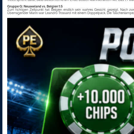
Vieles spricht dafür, dass dieses Remis am Ende beiden Mannschaften hilft. Das 1:1 war
Gruppe G: Neuseeland vs. Belgien 1:5
Zum richtigen Zeitpunkt hat Belgien endlich sein wahres Gesicht gezeigt. Nach zw
Überragender Mann war Leandro Trossard mit einem Doppelpack. Die Taschenlampe, mi