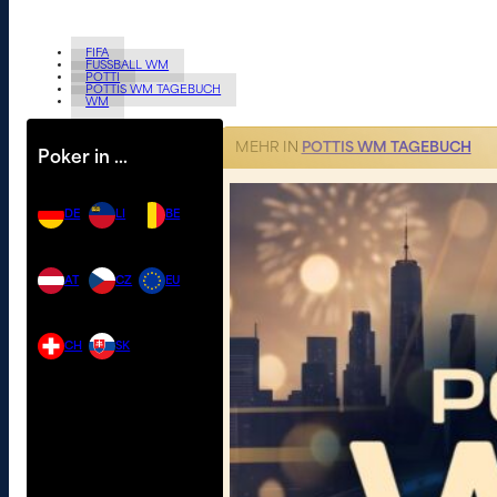
FIFA
FUSSBALL WM
POTTI
POTTIS WM TAGEBUCH
WM
MEHR IN
POTTIS WM TAGEBUCH
Poker in …
DE
LI
BE
AT
CZ
EU
CH
SK