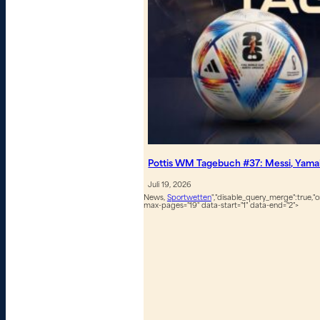
Pottis WM Tagebuch #37: Messi, Yamal
Juli 19, 2026
News,
Sportwetten
","disable_query_merge":true,"or
max-pages="19" data-start="1" data-end="2">