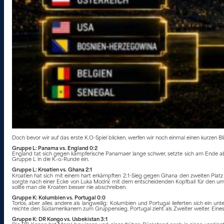
Doch bevor wir auf das erste K.O-Spiel blicken, werfen wir noch einmal einen kurzen 
Gruppe L: Panama vs. England 0:2
England tat sich gegen kämpferische Panamaer lange schwer, setzte sich am Ende aber
Gruppe L in die K.-o.-Runde ein.
Gruppe L: Kroatien vs. Ghana 2:1
Kroatien hat sich mit einem hart erkämpften 2:1-Sieg gegen Ghana den zweiten Platz 
sorgte nach einer Ecke von Luka Modrić mit dem entscheidenden Kopfball für den umjub
sollte man die Kroaten besser nie abschreiben.
Gruppe K: Kolumbien vs. Portugal 0:0
Torlos, aber alles andere als langweilig: Kolumbien und Portugal lieferten sich ein
reichte den Südamerikanern zum Gruppensieg, Portugal zieht als Zweiter weiter. Eines 
Gruppe K: DR Kongo vs. Usbekistan 3:1