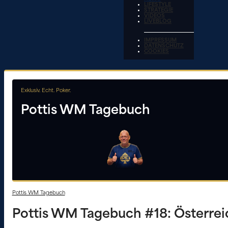
LIFESTYLE
STRATEGIE
VIDEOS
LIVEBLOG
IMPRESSUM
DATENSCHUTZ
COOKIES
Exklusiv. Echt. Poker.
Pottis WM Tagebuch
Pottis WM Tagebuch
Pottis WM Tagebuch #18: Österrei