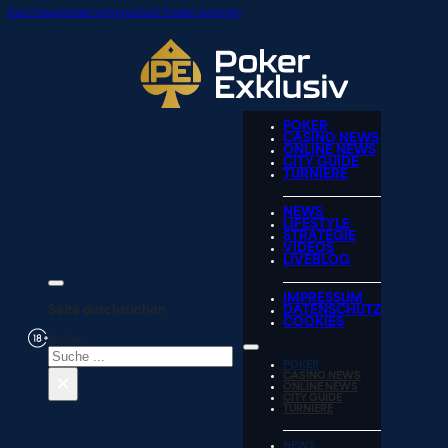
Zum Hauptinhalt springen
Zum Footer springen
POKER
CASINO NEWS
ONLINE NEWS
CITY GUIDE
TURNIERE
NEWS
LIFESTYLE
STRATEGIE
VIDEOS
LIVEBLOG
IMPRESSUM
Seite durchsuchen
DATENSCHUTZ
COOKIES
Suchen
POKER
×
CASINO NEWS
ONLINE NEWS
CITY GUIDE
TURNIERE
NEWS