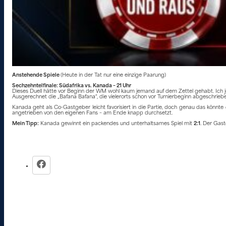
Anstehende Spiele
(Heute in der Tat nur eine einzige Paarung)
Sechzehntelfinale: Südafrika vs. Kanada – 21 Uhr
Dieses Duell hätte vor Beginn der WM wohl kaum jemand auf dem Zettel gehabt. Ich jed
Ausgerechnet die „Bafana Bafana“, die vielerorts schon vor Turnierbeginn abgeschrieb
Kanada geht als Co-Gastgeber leicht favorisiert in die Partie, doch genau das könnte g
angetrieben von den eigenen Fans – am Ende knapp durchsetzt.
Mein Tipp:
Kanada gewinnt ein packendes und unterhaltsames Spiel mit
2:1
. Der Gast