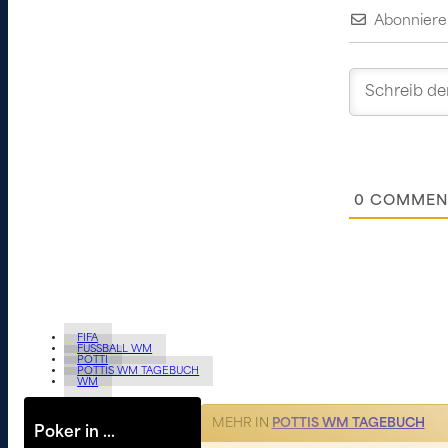
Abonniere
0
COMMEN
FIFA
FUSSBALL WM
POTTI
POTTIS WM TAGEBUCH
WM
MEHR IN
POTTIS WM TAGEBUCH
Poker in …