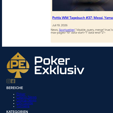
Pottis WM Tagebuch #37: Messi, Yamal
Juli 19, 2026
News,
Sportwetten
","disable_query_merge":true,"or
max-pages="19" data-start="1" data-end="2">
BEREICHE
Poker
Casino News
Online News
City Guide
Turniere
KATEGORIEN