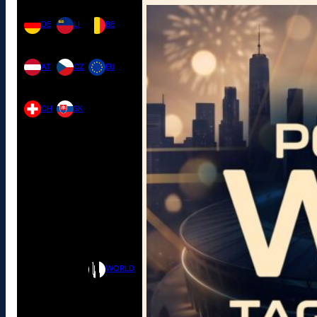
DE
LI
BE
AT
CZ
EU
CH
SK
WORLD