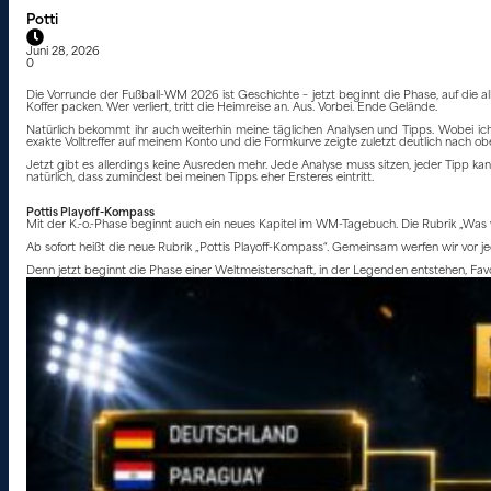
Potti
Juni 28, 2026
0
Die Vorrunde der Fußball-WM 2026 ist Geschichte – jetzt beginnt die Phase, auf die a
Koffer packen. Wer verliert, tritt die Heimreise an. Aus. Vorbei. Ende Gelände.
Natürlich bekommt ihr auch weiterhin meine täglichen Analysen und Tipps. Wobei ich
exakte Volltreffer auf meinem Konto und die Formkurve zeigte zuletzt deutlich nach ob
Jetzt gibt es allerdings keine Ausreden mehr. Jede Analyse muss sitzen, jeder Tipp k
natürlich, dass zumindest bei meinen Tipps eher Ersteres eintritt.
Pottis Playoff-Kompass
Mit der K.-o.-Phase beginnt auch ein neues Kapitel im WM-Tagebuch. Die Rubrik „Was w
Ab sofort heißt die neue Rubrik „Pottis Playoff-Kompass“. Gemeinsam werfen wir vor 
Denn jetzt beginnt die Phase einer Weltmeisterschaft, in der Legenden entstehen, Favor