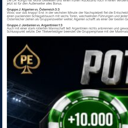
Die DR Kongo hat Moral bewiesen und einen frühen Rückstand noch in einen verdienten 3:
jetzt ist für den Außenseiter alles Bonus.
Gruppe J: Algerien vs. Österreich 3:3
Wow, war das knapp! Erst in der sechsten Minute der Nachspielzeit fiel die Entscheid
einen packenden Schlagabtausch mit sechs Toren, wechselnden Führungen und jeder Men
Österreicher ziehen als Gruppenzweiter weiter, Algerien schafft als einer der besten G
Gruppe J: Jordanien vs. Argentinien 1:3
Auch mit einer stark rotierten Mannschaft ließ Argentinien nichts anbrennen und gewa
Schlusspunkt setzte. Der Titelverteidiger beendet die Gruppenphase mit der Maximala