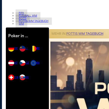
FIFA
FUSSBALL WM
POTTI
POTTIS WM TAGEBUCH
WM
MEHR IN
POTTIS WM TAGEBUCH
Poker in …
DE
LI
BE
AT
CZ
EU
CH
SK