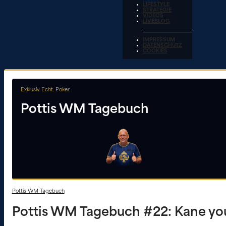
LIFESTYLE
STRATEGIE
VIDEOS
LIVEBLOG
IMPRESSUM
DATENSCHUTZ
COOKIES
Exklusiv. Echt. Poker.
Pottis WM Tagebuch
Pottis WM Tagebuch
Pottis WM Tagebuch #22: Kane you