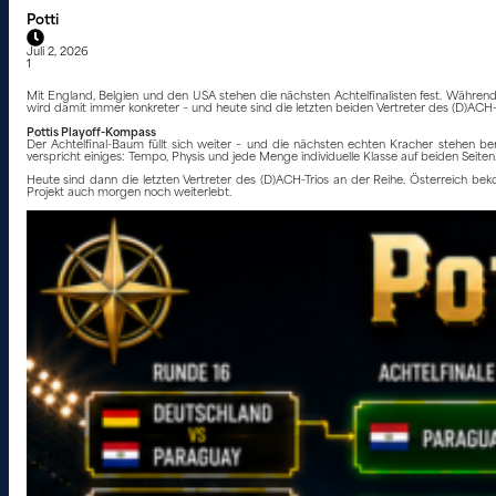
Potti
Juli 2, 2026
1
Mit England, Belgien und den USA stehen die nächsten Achtelfinalisten fest. Währen
wird damit immer konkreter – und heute sind die letzten beiden Vertreter des (D)ACH-T
Pottis Playoff-Kompass
Der Achtelfinal-Baum füllt sich weiter – und die nächsten echten Kracher stehen 
verspricht einiges: Tempo, Physis und jede Menge individuelle Klasse auf beiden Seite
Heute sind dann die letzten Vertreter des (D)ACH-Trios an der Reihe. Österreich beko
Projekt auch morgen noch weiterlebt.