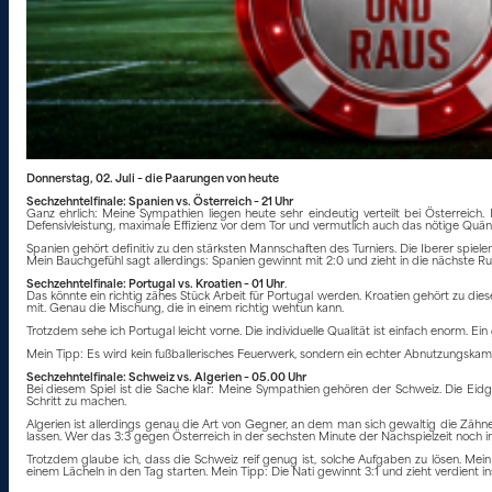
Donnerstag, 02. Juli – die Paarungen von heute
Sechzehntelfinale: Spanien vs. Österreich – 21 Uhr
Ganz ehrlich: Meine Sympathien liegen heute sehr eindeutig verteilt bei Österreich.
Defensivleistung, maximale Effizienz vor dem Tor und vermutlich auch das nötige Quän
Spanien gehört definitiv zu den stärksten Mannschaften des Turniers. Die Iberer spiel
Mein Bauchgefühl sagt allerdings: Spanien gewinnt mit 2:0 und zieht in die nächste Ru
Sechzehntelfinale: Portugal vs. Kroatien – 01 Uhr
.
Das könnte ein richtig zähes Stück Arbeit für Portugal werden. Kroatien gehört zu die
mit. Genau die Mischung, die in einem richtig wehtun kann.
Trotzdem sehe ich Portugal leicht vorne. Die individuelle Qualität ist einfach enorm. 
Mein Tipp: Es wird kein fußballerisches Feuerwerk, sondern ein echter Abnutzungskamp
Sechzehntelfinale: Schweiz vs. Algerien – 05.00 Uhr
Bei diesem Spiel ist die Sache klar: Meine Sympathien gehören der Schweiz. Die Eidg
Schritt zu machen.
Algerien ist allerdings genau die Art von Gegner, an dem man sich gewaltig die Zähn
lassen. Wer das 3:3 gegen Österreich in der sechsten Minute der Nachspielzeit noch i
Trotzdem glaube ich, dass die Schweiz reif genug ist, solche Aufgaben zu lösen. Mei
einem Lächeln in den Tag starten. Mein Tipp: Die Nati gewinnt 3:1 und zieht verdient i