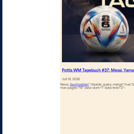
Pottis WM Tagebuch #37: Messi, Yamal
Juli 19, 2026
News,
Sportwetten
","disable_query_merge":true,"or
max-pages="19" data-start="1" data-end="2">