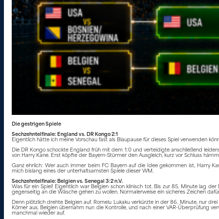
Die gestrigen Spiele
Sechzehntelfinale: England vs. DR Kongo 2:1
Eigentlich hätte ich meine Vorschau fast als Blaupause für dieses Spiel verwenden könne
Die DR Kongo schockte England früh mit dem 1:0 und verteidigte anschließend leidensc
von Harry Kane. Erst köpfte der Bayern-Stürmer den Ausgleich, kurz vor Schluss hämme
Ganz ehrlich: Wer auch immer beim FC Bayern auf die Idee gekommen ist, Harry Kane
mich bislang eines der unterhaltsamsten Spiele dieser WM.
Sechzehntelfinale: Belgien vs. Senegal 3:2 n.V.
Was für ein Spiel! Eigentlich war Belgien schon klinisch tot. Bis zur 85. Minute lag de
gegenseitig an die Wäsche gehen zu wollen. Normalerweise ein sicheres Zeichen dafür
Denn plötzlich drehte Belgien auf. Romelu Lukaku verkürzte in der 86. Minute, nur drei 
Körner aus. Belgien übernahm nun die Kontrolle, und nach einer VAR-Überprüfung verwa
manchmal wieder auf.