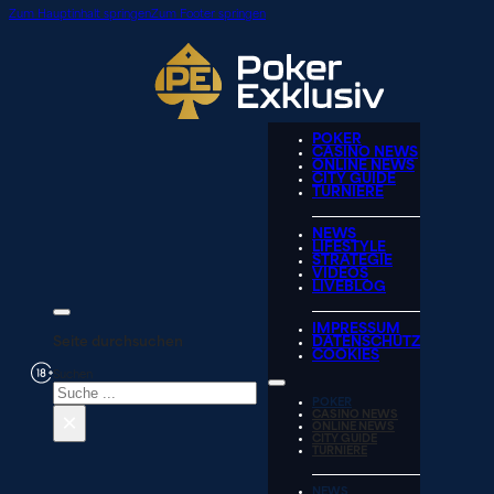
Zum Hauptinhalt springen
Zum Footer springen
POKER
CASINO NEWS
ONLINE NEWS
CITY GUIDE
TURNIERE
NEWS
LIFESTYLE
STRATEGIE
VIDEOS
LIVEBLOG
IMPRESSUM
Seite durchsuchen
DATENSCHUTZ
COOKIES
Suchen
POKER
×
CASINO NEWS
ONLINE NEWS
CITY GUIDE
TURNIERE
NEWS