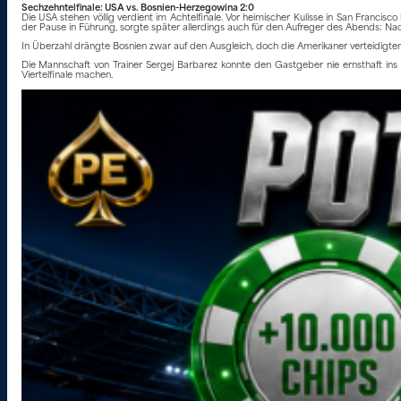
Sechzehntelfinale: USA vs. Bosnien-Herzegowina 2:0
Die USA stehen völlig verdient im Achtelfinale. Vor heimischer Kulisse in San Francis
der Pause in Führung, sorgte später allerdings auch für den Aufreger des Abends: Nac
In Überzahl drängte Bosnien zwar auf den Ausgleich, doch die Amerikaner verteidigten 
Die Mannschaft von Trainer Sergej Barbarez konnte den Gastgeber nie ernsthaft ins
Viertelfinale machen.