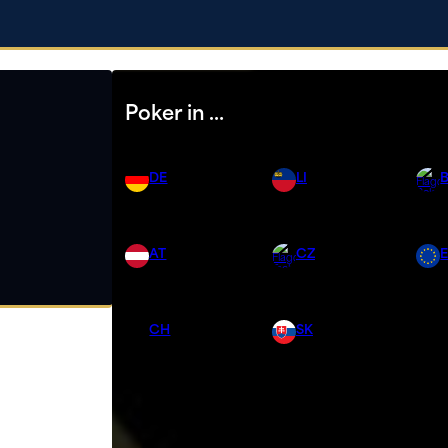
Poker in …
DE
LI
AT
CZ
CH
SK