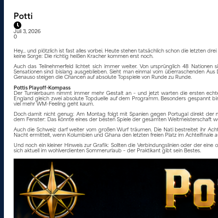
Potti
Juli 3, 2026
0
Hey… und plötzlich ist fast alles vorbei. Heute stehen tatsächlich schon die letzten 
keine Sorge: Die richtig heißen Kracher kommen erst noch.
Auch das Teilnehmerfeld lichtet sich immer weiter. Von ursprünglich 48 Nationen
Sensationen sind bislang ausgeblieben. Sieht man einmal vom überraschenden Aus 
Genauso steigen die Chancen auf absolute Topspiele von Runde zu Runde.
Pottis Playoff-Kompass
Der Turnierbaum nimmt immer mehr Gestalt an – und jetzt warten die ersten ech
England gleich zwei absolute Topduelle auf dem Programm. Besonders gespannt bin
viel mehr WM-Feeling geht kaum.
Doch damit nicht genug: Am Montag folgt mit Spanien gegen Portugal direkt der näc
dem Fenster: Das könnte eines der besten Spiele der gesamten Weltmeisterschaft w
Auch die Schweiz darf weiter vom großen Wurf träumen. Die Nati bestreitet ihr Ac
Nacht ermittelt, wenn Kolumbien und Ghana den letzten freien Platz im Achtelfinale a
Und noch ein kleiner Hinweis zur Grafik: Sollten die Verbindungslinien oder der ein
sich aktuell im wohlverdienten Sommerurlaub – der Praktikant gibt sein Bestes.