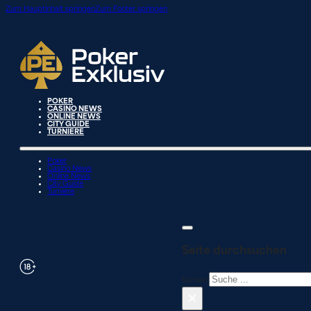
Zum Hauptinhalt springen
Zum Footer springen
POKER
CASINO NEWS
ONLINE NEWS
CITY GUIDE
TURNIERE
Poker
Casino News
Online News
City Guide
Turniere
Seite durchsuchen
Suchen
×