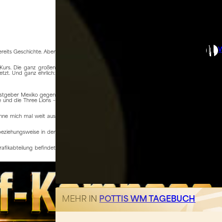
ereits Geschichte. Aber
 Kurs. Die ganz großen
tzt. Und ganz ehrlich:
astgeber Mexiko gegen
 und die Three Lions –
ehne mich mal weit aus
beziehungsweise in der
rafikabteilung befindet
MEHR IN
POTTIS WM TAGEBUCH