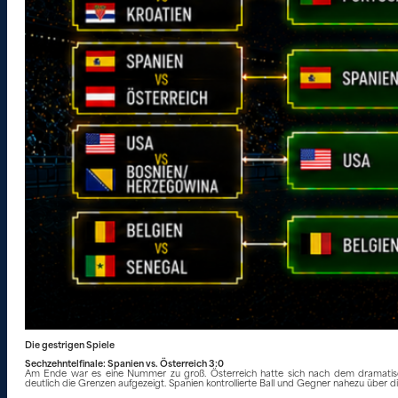
Die gestrigen Spiele
Sechzehntelfinale: Spanien vs. Österreich 3:0
Am Ende war es eine Nummer zu groß. Österreich hatte sich nach dem dramatisc
deutlich die Grenzen aufgezeigt. Spanien kontrollierte Ball und Gegner nahezu über 