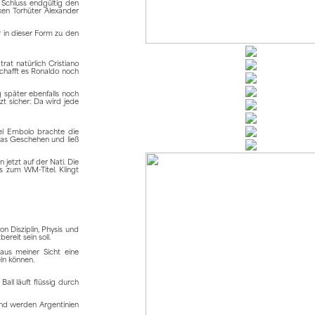
 Schluss endgültig den
ken Torhüter Alexander
 in dieser Form zu den
rat natürlich Cristiano
schafft es Ronaldo noch
g später ebenfalls noch
zt sicher: Da wird jede
eel Embolo brachte die
das Geschehen und ließ
jetzt auf der Nati. Die
s zum WM-Titel. Klingt
n Disziplin, Physis und
reit sein soll.
aus meiner Sicht eine
ln können.
all läuft flüssig durch
 und werden Argentinien