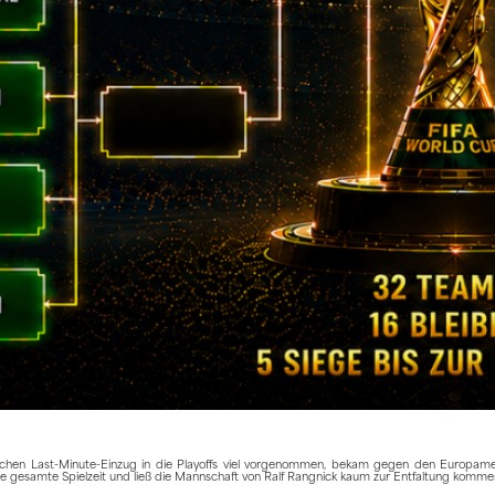
hen Last-Minute-Einzug in die Playoffs viel vorgenommen, bekam gegen den Europamei
die gesamte Spielzeit und ließ die Mannschaft von Ralf Rangnick kaum zur Entfaltung komme