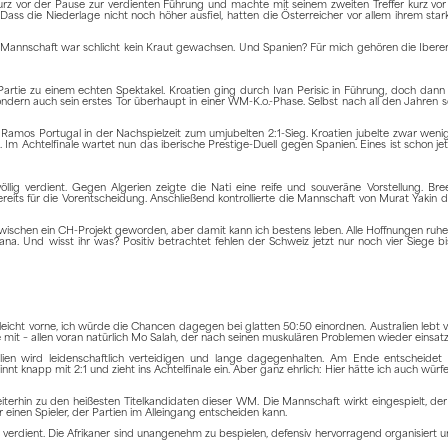
rz vor der Pause zur verdienten Führung und machte mit seinem zweiten Treffer kurz vor
ass die Niederlage nicht noch höher ausfiel, hatten die Österreicher vor allem ihrem star
Mannschaft war schlicht kein Kraut gewachsen. Und Spanien? Für mich gehören die Iberer
 Partie zu einem echten Spektakel. Kroatien ging durch Ivan Perisic in Führung, doch dann t
sondern auch sein erstes Tor überhaupt in einer WM-K.o.-Phase. Selbst nach all den Jahren 
o Ramos Portugal in der Nachspielzeit zum umjubelten 2:1-Sieg. Kroatien jubelte zwar weni
m Achtelfinale wartet nun das iberische Prestige-Duell gegen Spanien. Eines ist schon jet
llig verdient. Gegen Algerien zeigte die Nati eine reife und souveräne Vorstellung. Br
eits für die Vorentscheidung. Anschließend kontrollierte die Mannschaft von Murat Yakin 
ischen ein CH-Projekt geworden, aber damit kann ich bestens leben. Alle Hoffnungen ruhen 
a. Und wisst ihr was? Positiv betrachtet fehlen der Schweiz jetzt nur noch vier Siege bi
eicht vorne, ich würde die Chancen dagegen bei glatten 50:50 einordnen. Australien lebt vo
mit – allen voran natürlich Mo Salah, der nach seinen muskulären Problemen wieder einsatzbe
lien wird leidenschaftlich verteidigen und lange dagegenhalten. Am Ende entscheidet 
 knapp mit 2:1 und zieht ins Achtelfinale ein. Aber ganz ehrlich: Hier hätte ich auch würfe
eiterhin zu den heißesten Titelkandidaten dieser WM. Die Mannschaft wirkt eingespielt, der B
einen Spieler, der Partien im Alleingang entscheiden kann.
t verdient. Die Afrikaner sind unangenehm zu bespielen, defensiv hervorragend organisiert