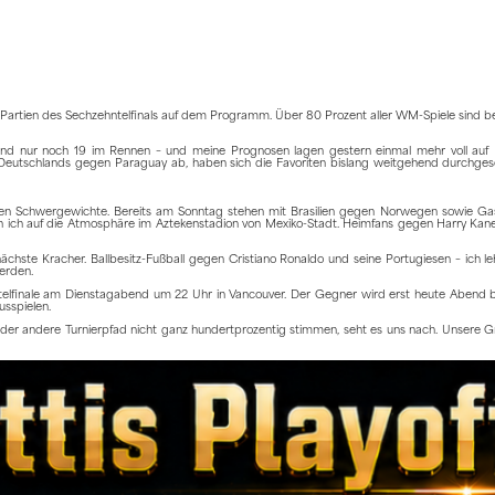
drei Partien des Sechzehntelfinals auf dem Programm. Über 80 Prozent aller WM-Spiele sind b
 sind nur noch 19 im Rennen – und meine Prognosen lagen gestern einmal mehr voll auf
Deutschlands gegen Paraguay ab, haben sich die Favoriten bislang weitgehend durchgese
ten Schwergewichte. Bereits am Sonntag stehen mit Brasilien gegen Norwegen sowie G
 ich auf die Atmosphäre im Aztekenstadion von Mexiko-Stadt. Heimfans gegen Harry Kane
hste Kracher. Ballbesitz-Fußball gegen Cristiano Ronaldo und seine Portugiesen – ich l
erden.
htelfinale am Dienstagabend um 22 Uhr in Vancouver. Der Gegner wird erst heute Abend 
usspielen.
e oder andere Turnierpfad nicht ganz hundertprozentig stimmen, seht es uns nach. Unsere G