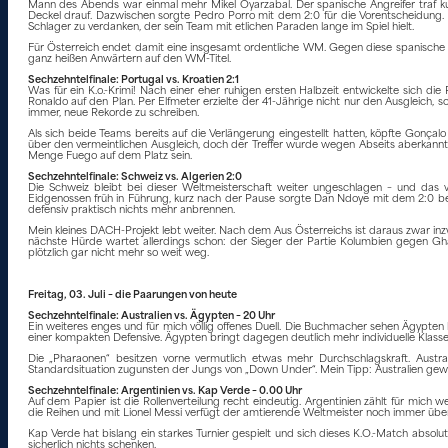
Mann des Abends war einmal mehr Mikel Oyarzabal. Der spanische Angreifer traf ku
Deckel drauf. Dazwischen sorgte Pedro Porro mit dem 2:0 für die Vorentscheidung. D
Schlager zu verdanken, der sein Team mit etlichen Paraden lange im Spiel hielt.
Für Österreich endet damit eine insgesamt ordentliche WM. Gegen diese spanische 
ganz heißen Anwärtern auf den WM-Titel.
Sechzehntelfinale: Portugal vs. Kroatien 2:1
Was für ein K.o.-Krimi! Nach einer eher ruhigen ersten Halbzeit entwickelte sich die
Ronaldo auf den Plan. Per Elfmeter erzielte der 41-Jährige nicht nur den Ausgleich, 
immer, neue Rekorde zu schreiben.
Als sich beide Teams bereits auf die Verlängerung eingestellt hatten, köpfte Gonçal
über den vermeintlichen Ausgleich, doch der Treffer wurde wegen Abseits aberkannt. I
Menge Fuego auf dem Platz sein.
Sechzehntelfinale: Schweiz vs. Algerien 2:0
Die Schweiz bleibt bei dieser Weltmeisterschaft weiter ungeschlagen – und das vö
Eidgenossen früh in Führung, kurz nach der Pause sorgte Dan Ndoye mit dem 2:0 ber
defensiv praktisch nichts mehr anbrennen.
Mein kleines DACH-Projekt lebt weiter. Nach dem Aus Österreichs ist daraus zwar inzw
nächste Hürde wartet allerdings schon: der Sieger der Partie Kolumbien gegen Ghan
plötzlich gar nicht mehr so weit weg.
Freitag, 03. Juli – die Paarungen von heute
Sechzehntelfinale: Australien vs. Ägypten – 20 Uhr
Ein weiteres enges und für mich völlig offenes Duell. Die Buchmacher sehen Ägypten l
einer kompakten Defensive. Ägypten bringt dagegen deutlich mehr individuelle Klasse 
Die „Pharaonen“ besitzen vorne vermutlich etwas mehr Durchschlagskraft. Austra
Standardsituation zugunsten der Jungs von „Down Under“. Mein Tipp: Australien gewinnt
Sechzehntelfinale: Argentinien vs. Kap Verde – 0.00 Uhr
Auf dem Papier ist die Rollenverteilung recht eindeutig. Argentinien zählt für mich w
die Reihen und mit Lionel Messi verfügt der amtierende Weltmeister noch immer über 
Kap Verde hat bislang ein starkes Turnier gespielt und sich dieses K.O.-Match absolu
sicherlich nichts schenken.