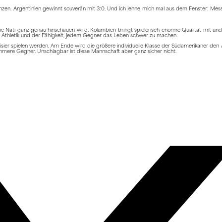
en. Argentinien gewinnt souverän mit 3:0. Und ich lehne mich mal aus dem Fenster: Messi 
die Nati ganz genau hinschauen wird. Kolumbien bringt spielerisch enorme Qualität mit un
r Athletik und der Fähigkeit, jedem Gegner das Leben schwer zu machen.
Visier spielen werden. Am Ende wird die größere individuelle Klasse der Südamerikaner den
mere Gegner. Unschlagbar ist diese Mannschaft aber ganz sicher nicht.