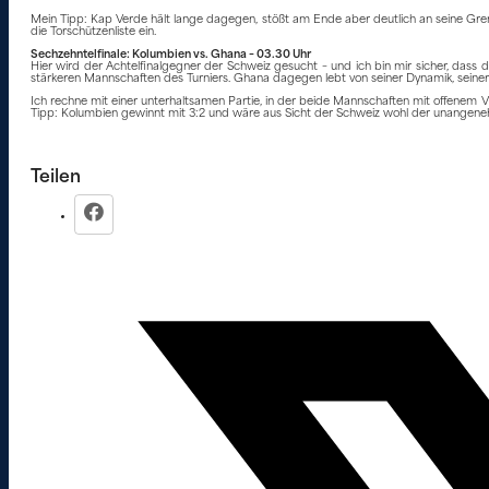
Mein Tipp: Kap Verde hält lange dagegen, stößt am Ende aber deutlich an seine Grenz
die Torschützenliste ein.
Sechzehntelfinale: Kolumbien vs. Ghana – 03.30 Uhr
Hier wird der Achtelfinalgegner der Schweiz gesucht – und ich bin mir sicher, dass 
stärkeren Mannschaften des Turniers. Ghana dagegen lebt von seiner Dynamik, seine
Ich rechne mit einer unterhaltsamen Partie, in der beide Mannschaften mit offenem 
Tipp: Kolumbien gewinnt mit 3:2 und wäre aus Sicht der Schweiz wohl der unangeneh
Teilen