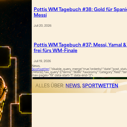
Pottis WM Tagebuch #38: Gold für Spanie
Messi
Juli 20, 2026
Pottis WM Tagebuch #37: Messi, Yamal &
frei fürs WM-Finale
Juli 19, 2026
News,
Sportwetten
","disable_query_merge":true,"orderby":"date","post_status
[741932],"tax_query":[{"terms":"3686","taxonomy":"category","field":"te
max-pages="19" data-start="1" data-end="2">
ALLES ÜBER:
NEWS
,
SPORTWETTEN