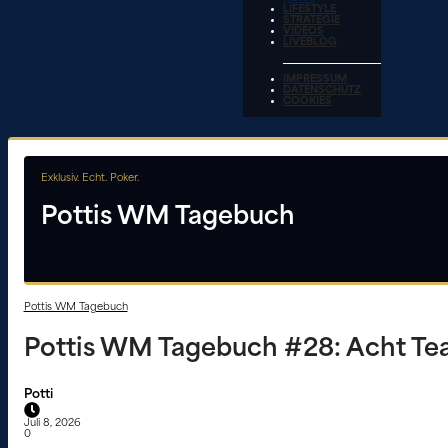
LIFESTYLE
STRATEGIE
VIDEOS
LIVEBLOG
IMPRESSUM
DATENSCHUTZ
COOKIES
Exklusiv. Echt. Poker.
Pottis WM Tagebuch
Pottis WM Tagebuch
Pottis WM Tagebuch #28: Acht Tea
Potti
Juli 8, 2026
0