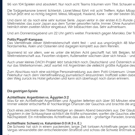
96 von 104 Spielen sind absolviert. Nur noch acht Teams träumen vom Titel. Schauen wi
Die Torjägerkanone brennt lichterloh. Lionel Messi führt mit acht Treffern. Kylian 
Schuh jetzt erst so richtig beginnt. Messi, Mbappé, Haaland, Kane – vier der besten St
Und dann ist da noch eine sehr kuriose Serie. Japan verlor in der ersten K.O.-Rund
Weltmeister, das zuvor Japan aus dem Turnier geworfen hatte. Immer. Ohne Ausnahme. 
heimlich einen zweiten Motor eingebaut. Wir beobachten das. Sehr aufmerksam.
Und am Donnerstagabend um 22 Uhr geht’s weiter. Frankreich gegen Marokko. Der Top
Pottis Playoff-Kompass
Das Viertelfinale dieser Weltmeisterschaft steht fest – und aus ursprünglich 48 M
Nordamerika, Asien und Ozeanien sind dagegen komplett aus dem Rennen.
Spannend ist vor allem, wer es unter die letzten Acht geschafft hat. Mit Belgien
Weltmeisterschaft aus. Favoriten stolpern, Außenseiter wachsen über sich hinaus – und p
Auch unser kleines DACH-Projekt lebt tatsächlich noch. Deutschland und Österreich
nur das Weiterkommen. Jetzt wartet mit Argentinien die vielleicht größte Aufgabe de
Zum Abschluss noch eine wichtige Personalmeldung aus dem Potti-Universum: Unser Pr
Feierkultur nach dem Viertelfinaleinzug journalistisch einzuordnen. Inoffiziell sollen 
den Weg zurück ins Hotel gefunden und kann sich überhaupt noch daran erinnern.
Die gestrigen Spiele
Achtelfinale: Argentinien vs. Ägypten 3:2
Was für ein Achtelfinale! Argentinien und Ägypten lieferten sich über 90 Minuten ei
Immer wieder entschärfte er hochkarätige Chancen der Gauchos und brachte die argentin
Doch eines zeichnete den Titelverteidiger an diesem Abend besonders aus: Der Glaub
Ägyptern in der Schlussphase sichtlich die Kräfte schwanden, warfen die Gauchos alles 
Nachspielzeit. Ein mitreißendes Achtelfinale, das alles bot – großartige Paraden, br
Achtelfinale: Schweiz vs. Kolumbien 0:0 (4:3 n. E.)
Die Schweiz hat sich in einem packenden, lange Zeit torlosen Achtelfinale gegen Kol
Vargas verwandelte den entscheidenden Strafstoß und schoss die Schweiz erstmals seit 