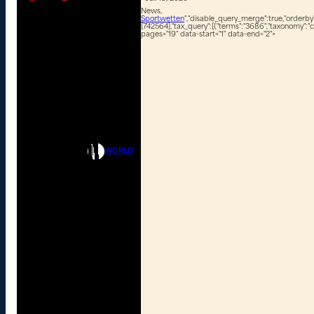
News,
Sportwetten
","disable_query_merge":true,"orderby":
[742564],"tax_query":[{"terms":"3686","taxonomy":"c
pages="19" data-start="1" data-end="2">
WORLD