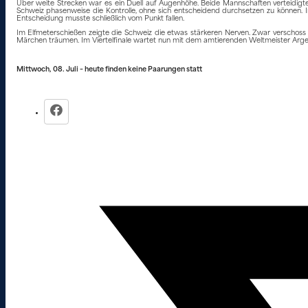
Über weite Strecken war es ein Duell auf Augenhöhe. Beide Mannschaften verteidigte
Schweiz phasenweise die Kontrolle, ohne sich entscheidend durchsetzen zu können. I
Entscheidung musste schließlich vom Punkt fallen.
Im Elfmeterschießen zeigte die Schweiz die etwas stärkeren Nerven. Zwar verschoss 
Märchen träumen. Im Viertelfinale wartet nun mit dem amtierenden Weltmeister Arg
Mittwoch, 08. Juli – heute finden keine Paarungen statt