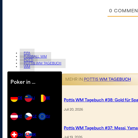
0
COMMEN
FIFA
FUSSBALL WM
POTTI
POTTIS WM TAGEBUCH
WM
MEHR IN
POTTIS WM TAGEBUCH
Poker in …
DE
LI
BE
Pottis WM Tagebuch #38: Gold für Spa
Juli 20, 2026
AT
CZ
EU
Pottis WM Tagebuch #37: Messi, Yamal
CH
SK
Juli 19, 2026