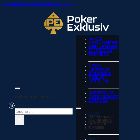
Zum Hauptinhalt springen
Zum Footer springen
POKER
CASINO NEWS
ONLINE NEWS
CITY GUIDE
TURNIERE
NEWS
LIFESTYLE
STRATEGIE
VIDEOS
LIVEBLOG
IMPRESSUM
Seite durchsuchen
DATENSCHUTZ
COOKIES
Suchen
POKER
×
CASINO NEWS
ONLINE NEWS
CITY GUIDE
TURNIERE
NEWS