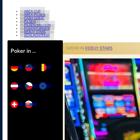
AREA CUP
AREA PILSEN
CASH GAME
PILSEN
PILSEN MILLION
POKERTURNIER
REBUY STARS
SCHLACHTFEST
MEHR IN
REBUY STARS
Poker in …
DE
LI
BE
AT
CZ
EU
CH
SK