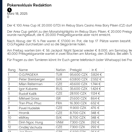
Pokerexklusiv Redaktion
März 18, 2025
0
Der € 100 Area Cup (€ 20.000 GTD) im Rebuy Stars Casino Area Bory Pilsen (CZ) durfte
Der Area Cup gehört zu den Monatshighlights im Rebuy Stars Pilsen. € 20.000 Preisge
wurde nachgekauft, die € 20.000 Preisgeldgarantie aber nicht erreicht.
Nach Abzug der 15 % Fee waren € 17.000 im Pot, die top 17 Plätze waren bezahlt. D
O.G.Pageka durchsetzen und so die Siegprämie holen.
Am Freitag warten bim € 56 Jackpot Night Special wieder € 8.000, am Samstag lie
40.000 Preisgeldgarantie wartet in zwei Wochen am Montag, den 31.März. Bei allen Tur
Für Fragen zu den Turnieren könnt Ihr Euch gerne telefonisch (oder Whatsapp) bei Fran
Rang
Name
Nation
Preisgld
in €
1
O.G.PAGEKA
TUR
95.600 CZK
3.824 €
2
Peter Steinberger
SVK
63.800 CZK
2.552 €
3
Milan Reiterman
CZE
43.600 CZK
1.744 €
4
Igor Kubarev
RUS
35.600 CZK
1.424 €
5
CZE
28.100 CZK
1.124 €
Rudolf Kalčík
6
Mikhael Gross
ISR
21.600 CZK
864 €
7
Tran Phuc Phuc
FRA
16.300 CZK
652 €
8
CZE
11.900 CZK
476 €
Pavel Hudeček
9
Hromík
CZE
8.700 CZK
348 €
10
eMKey
SVK
8.700 CZK
348 €
11
Dinh Ngoc Hung
VNM
7.300 CZK
292 €
12
CZE
7.300 CZK
292 €
Ondřej Vachuda