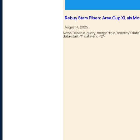
Rebuy Stars Pilsen: Area Cup XL als Mo
August 4, 2025
News","disable_query_merge":true,"orderby":"date","
data-start="1" data-end="2">