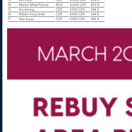
13
Jan Penc
CZE
6.600 CZK
264 €
14
Marius Mihail Forcos
ROU
6.600 CZK
264 €
15
Armstrong
CZE
6.100 CZK
244 €
16
Robert Korycánek
CZE
6.100 CZK
244 €
17
CZE
6.100 CZK
244 €
Petr Šusta