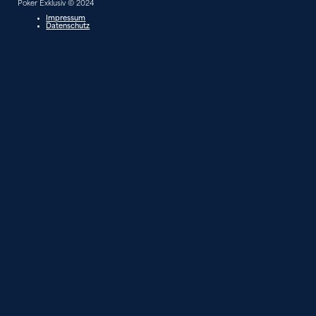
Poker Exklusiv © 2024
Impressum
Datenschutz