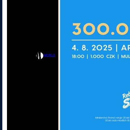
WORLD