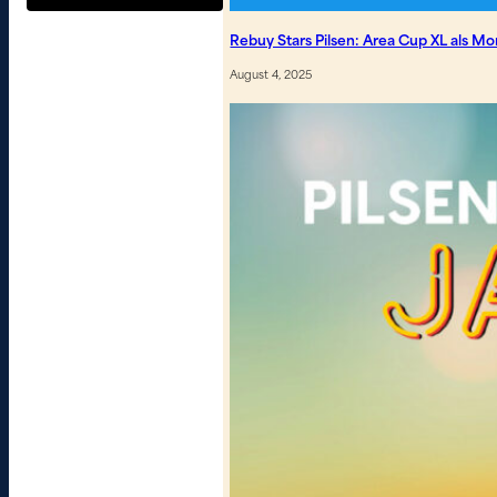
Rebuy Stars Pilsen: Area Cup XL als Mo
August 4, 2025