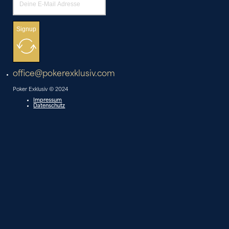
Signup
office@pokerexklusiv.com
Poker Exklusiv © 2024
Impressum
Datenschutz