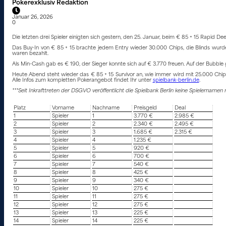
Pokerexklusiv Redaktion
Januar 26, 2026
0
Die letzten drei Spieler einigten sich gestern, den 25. Januar, beim € 85 + 15 Rapid De
Das Buy-In von € 85 + 15 brachte jedem Entry wieder 30.000 Chips, die Blinds wurden
waren bezahlt.
Als Min-Cash gab es € 190, der Sieger konnte sich auf € 3.770 freuen. Auf der Bubble g
Heute Abend steht wieder das € 85 + 15 Survivor an, wie immer wird mit 25.000 Chips 
Alle Infos zum kompletten Pokerangebot findet Ihr unter
spielbank-berlin.de
.
***Seit Inkrafttreten der DSGVO veröffentlicht die Spielbank Berlin keine Spielernamen
Platz
Vorname
Nachname
Preisgeld
Deal
1
Spieler
1
3.770 €
2.985 €
2
Spieler
2
2.340 €
2.495 €
3
Spieler
3
1.685 €
2.315 €
4
Spieler
4
1.235 €
5
Spieler
5
920 €
6
Spieler
6
700 €
7
Spieler
7
540 €
8
Spieler
8
425 €
9
Spieler
9
340 €
10
Spieler
10
275 €
11
Spieler
11
275 €
12
Spieler
12
275 €
13
Spieler
13
225 €
14
Spieler
14
225 €