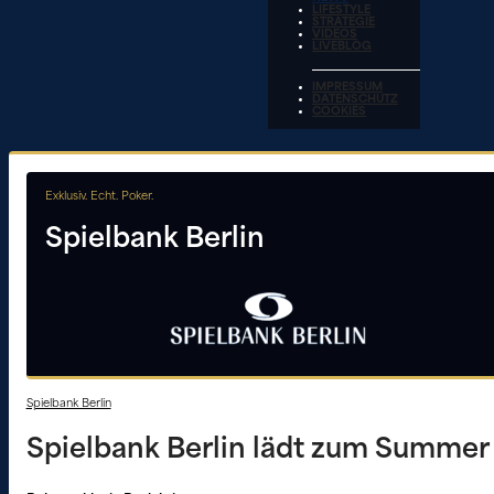
LIFESTYLE
STRATEGIE
VIDEOS
LIVEBLOG
IMPRESSUM
DATENSCHUTZ
COOKIES
Exklusiv. Echt. Poker.
Spielbank Berlin
Spielbank Berlin
Spielbank Berlin lädt zum Summer