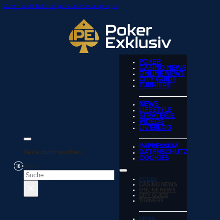
Zum Hauptinhalt springen
Zum Footer springen
POKER
CASINO NEWS
ONLINE NEWS
CITY GUIDE
TURNIERE
NEWS
LIFESTYLE
STRATEGIE
VIDEOS
LIVEBLOG
IMPRESSUM
Seite durchsuchen
DATENSCHUTZ
COOKIES
Suchen
POKER
×
CASINO NEWS
ONLINE NEWS
CITY GUIDE
TURNIERE
NEWS